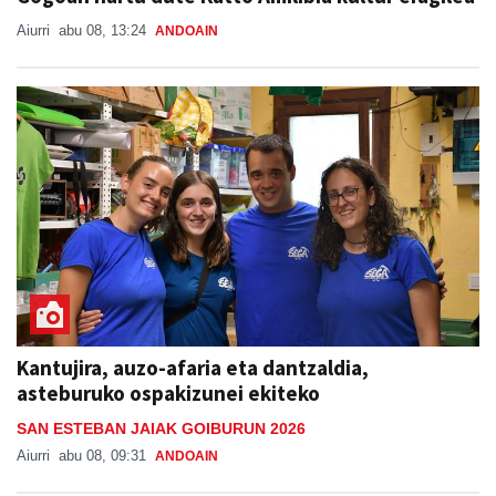
Aiurri
abu 08, 13:24
ANDOAIN
Kantujira, auzo-afaria eta dantzaldia,
asteburuko ospakizunei ekiteko
SAN ESTEBAN JAIAK GOIBURUN 2026
Aiurri
abu 08, 09:31
ANDOAIN