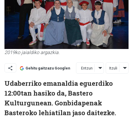
2019ko jaialdiko argazkia.
Entzun
Itzuli
Gehitu gaitzazu Googlen
Udaberriko emanaldia eguerdiko
12:00tan hasiko da, Bastero
Kulturgunean. Gonbidapenak
Basteroko lehiatilan jaso daitezke.