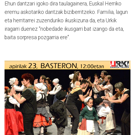
Ehun dantzari igoko dira taulagainera, Euskal Herriko
eremu askotariko dantzak biziberritzeko. Familia, lagun
eta herritarrei zuzenduriko ikuskizuna da, eta Urkik
iragarri duenez "
nobedade ikusgarri bat izango da eta,
baita sorpresa pozgarria ere".