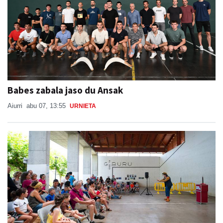
Babes zabala jaso du Ansak
Aiurri
abu 07, 13:55
URNIETA