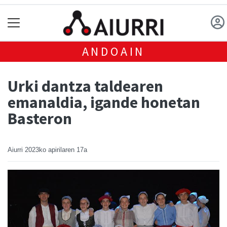
ANDOAIN
Urki dantza taldearen
emanaldia, igande honetan
Basteron
Aiurri
2023ko apirilaren 17a