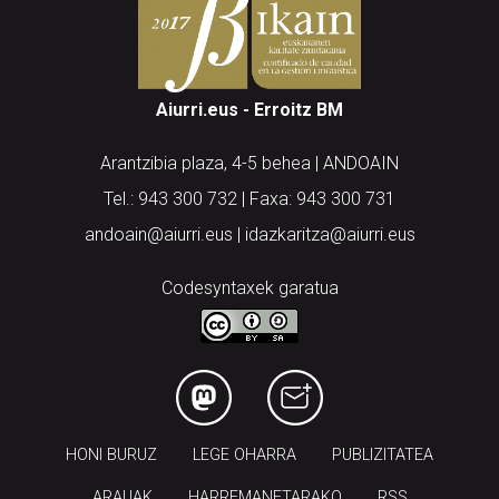
Aiurri.eus - Erroitz BM
Arantzibia plaza, 4-5 behea | ANDOAIN
Tel.: 943 300 732 | Faxa: 943 300 731
andoain@aiurri.eus | idazkaritza@aiurri.eus
Codesyntaxek garatua
HONI BURUZ
LEGE OHARRA
PUBLIZITATEA
ARAUAK
HARREMANETARAKO
RSS