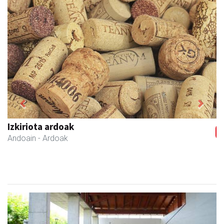
Previous
Next
Izkiriota ardoak
Andoain
- Ardoak