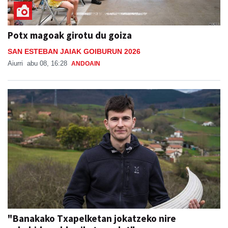
Potx magoak girotu du goiza
SAN ESTEBAN JAIAK GOIBURUN 2026
Aiurri
abu 08, 16:28
ANDOAIN
"Banakako Txapelketan jokatzeko nire