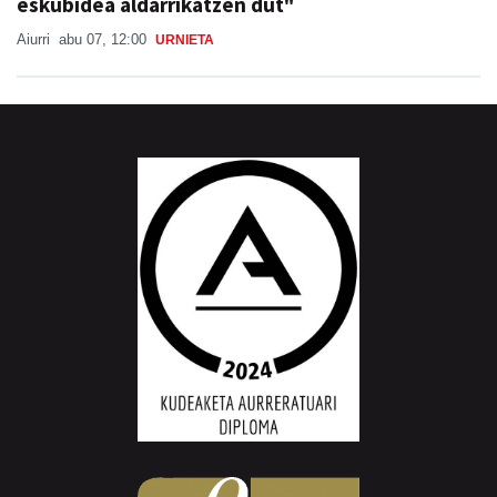
eskubidea aldarrikatzen dut"
Aiurri
abu 07, 12:00
URNIETA