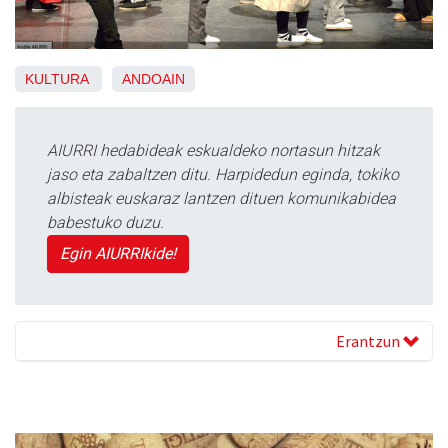
KULTURA
ANDOAIN
AIURRI hedabideak eskualdeko nortasun hitzak
jaso eta zabaltzen ditu. Harpidedun eginda, tokiko
albisteak euskaraz lantzen dituen komunikabidea
babestuko duzu.
Egin AIURRIkide!
Erantzun