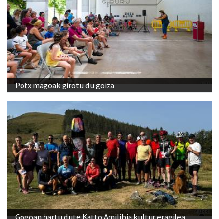
Potx magoak girotu du goiza
Gogoan hartu dute Katto Amilibia kultur eragilea