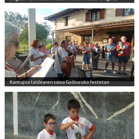
Kantujira taldearen saioa Goiburuko festetan