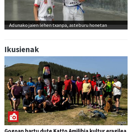
Adunako jaien lehen txanpa, asteburu honetan
Ikusienak
Gogoan hartu dute Katto Amilibia kultur eragilea