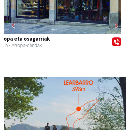
Previous
Next
Urrats inprimategia
Andoain
- Inprimategiak