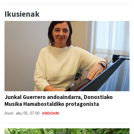
Ikusienak
Junkal Guerrero andoaindarra, Donostiako
Musika Hamabostaldiko protagonista
Aiurri
abu 05, 07:00
ANDOAIN