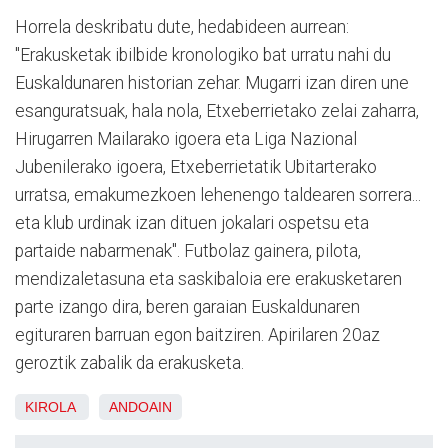
Horrela deskribatu dute, hedabideen aurrean:
"Erakusketak ibilbide kronologiko bat urratu nahi du
Euskaldunaren historian zehar. Mugarri izan diren une
esanguratsuak, hala nola, Etxeberrietako zelai zaharra,
Hirugarren Mailarako igoera eta Liga Nazional
Jubenilerako igoera, Etxeberrietatik Ubitarterako
urratsa, emakumezkoen lehenengo taldearen sorrera...
eta klub urdinak izan dituen jokalari ospetsu eta
partaide nabarmenak". Futbolaz gainera, pilota,
mendizaletasuna eta saskibaloia ere erakusketaren
parte izango dira, beren garaian Euskaldunaren
egituraren barruan egon baitziren. Apirilaren 20az
geroztik zabalik da erakusketa.
KIROLA
ANDOAIN