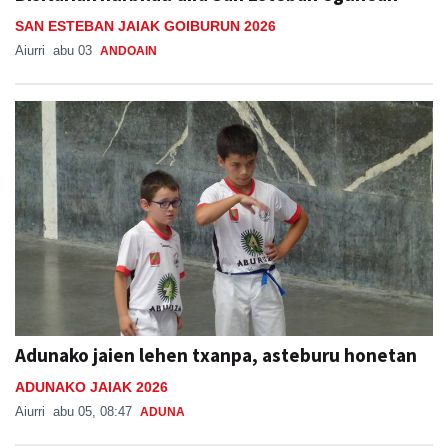
SAN ESTEBAN JAIAK GOIBURUN 2026
Aiurri
abu 03
ANDOAIN
Adunako jaien lehen txanpa, asteburu honetan
ADUNAKO JAIAK 2026
Aiurri
abu 05, 08:47
ADUNA