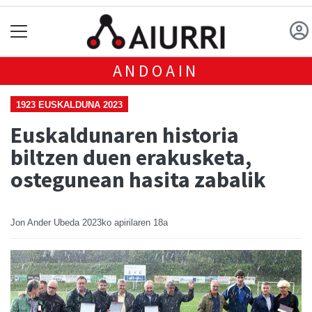
ANDOAIN
1923 EUSKALDUNA 2023
Euskaldunaren historia
biltzen duen erakusketa,
ostegunean hasita zabalik
Jon Ander Ubeda
2023ko apirilaren 18a