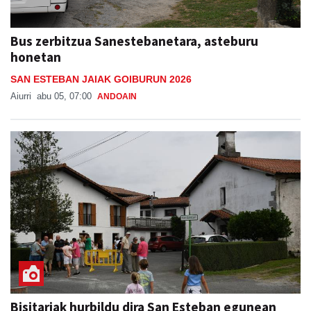
Bus zerbitzua Sanestebanetara, asteburu
honetan
SAN ESTEBAN JAIAK GOIBURUN 2026
Aiurri
abu 05, 07:00
ANDOAIN
Bisitariak hurbildu dira San Esteban egunean