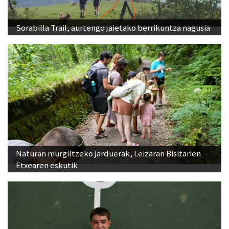
Sorabilla Trail, aurtengo jaietako berrikuntza nagusia
Naturan murgiltzeko jarduerak, Leizaran Bisitarien
Etxearen eskutik