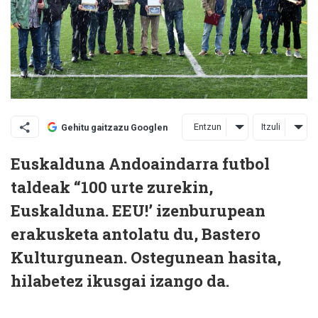
Entzun
Itzuli
Gehitu gaitzazu Googlen
Euskalduna Andoaindarra futbol
taldeak “100 urte zurekin,
Euskalduna. EEU!’ izenburupean
erakusketa antolatu du, Bastero
Kulturgunean. Ostegunean hasita,
hilabetez ikusgai izango da.