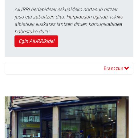
AIURRI hedabideak eskualdeko nortasun hitzak
jaso eta zabaltzen ditu. Harpidedun eginda, tokiko
albisteak euskaraz lantzen dituen komunikabidea
babestuko duzu.
Egin AIURRIkide!
Erantzun