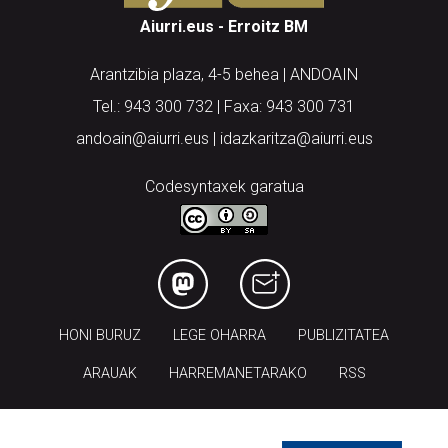
Aiurri.eus - Erroitz BM
Arantzibia plaza, 4-5 behea | ANDOAIN
Tel.: 943 300 732 | Faxa: 943 300 731
andoain@aiurri.eus | idazkaritza@aiurri.eus
Codesyntaxek garatua
HONI BURUZ
LEGE OHARRA
PUBLIZITATEA
ARAUAK
HARREMANETARAKO
RSS