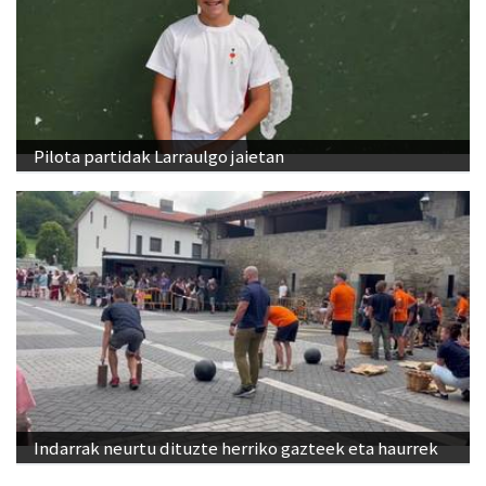
Pilota partidak Larraulgo jaietan
Indarrak neurtu dituzte herriko gazteek eta haurrek