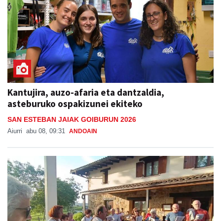
Kantujira, auzo-afaria eta dantzaldia,
asteburuko ospakizunei ekiteko
SAN ESTEBAN JAIAK GOIBURUN 2026
Aiurri
abu 08, 09:31
ANDOAIN