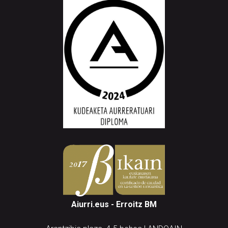
Aiurri.eus - Erroitz BM