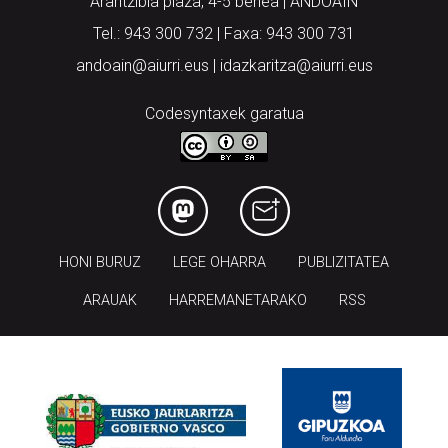
Arantzibia plaza, 4-5 behea | ANDOAIN
Tel.: 943 300 732 | Faxa: 943 300 731
andoain@aiurri.eus | idazkaritza@aiurri.eus
Codesyntaxek garatua
HONI BURUZ
LEGE OHARRA
PUBLIZITATEA
ARAUAK
HARREMANETARAKO
RSS