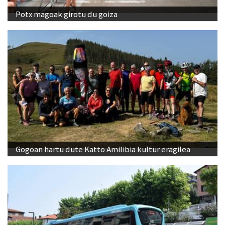
Potx magoak girotu du goiza
Gogoan hartu dute Katto Amilibia kultur eragilea