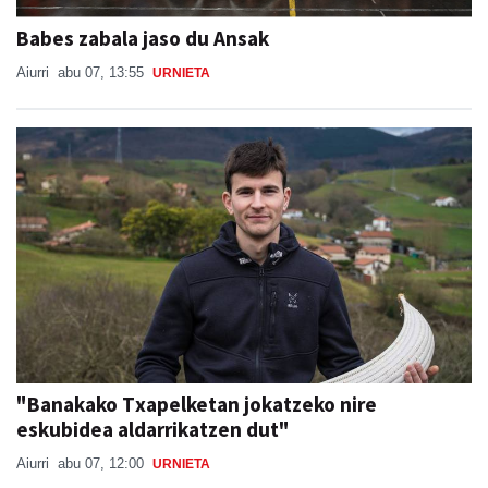
Babes zabala jaso du Ansak
Aiurri
abu 07, 13:55
URNIETA
"Banakako Txapelketan jokatzeko nire
eskubidea aldarrikatzen dut"
Aiurri
abu 07, 12:00
URNIETA