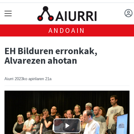
ANDOAIN
EH Bilduren erronkak,
Alvarezen ahotan
Aiurri
2023ko apirilaren 21a