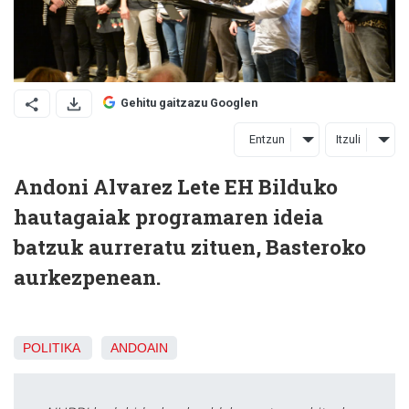
Gehitu gaitzazu Googlen
Entzun
Itzuli
Andoni Alvarez Lete EH Bilduko
hautagaiak programaren ideia
batzuk aurreratu zituen, Basteroko
aurkezpenean.
POLITIKA
ANDOAIN