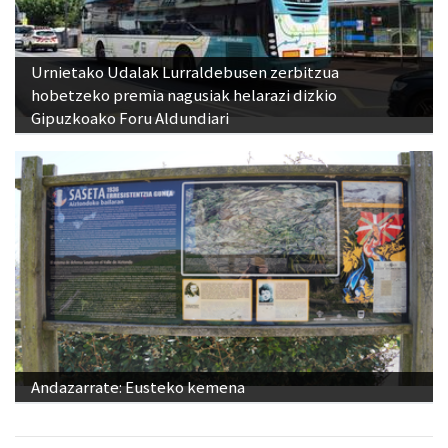
Urnietako Udalak Lurraldebusen zerbitzua
hobetzeko premia nagusiak helarazi dizkio
Gipuzkoako Foru Aldundiari
Andazarrate: Eusteko kemena