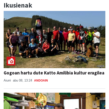
Ikusienak
Gogoan hartu dute Katto Amilibia kultur eragilea
Aiurri
abu 08, 13:24
ANDOAIN