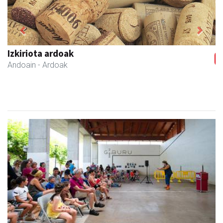
Previous
Next
Bengoetxea autoeskola
Andoain
- Autoeskolak