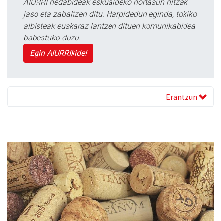
AIURRI hedabideak eskualdeko nortasun hitzak
jaso eta zabaltzen ditu. Harpidedun eginda, tokiko
albisteak euskaraz lantzen dituen komunikabidea
babestuko duzu.
Egin AIURRIkide!
Erantzun