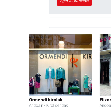
Egin AIURRIkide!
Ormendi kirolak
Elizo
Andoain
- Kirol dendak
Andoa