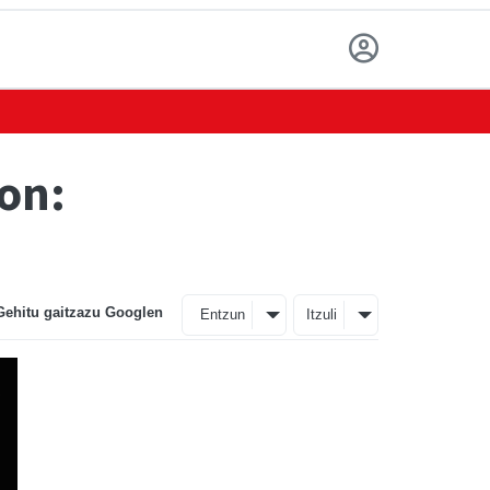
on:
Gehitu gaitzazu Googlen
Entzun
Itzuli