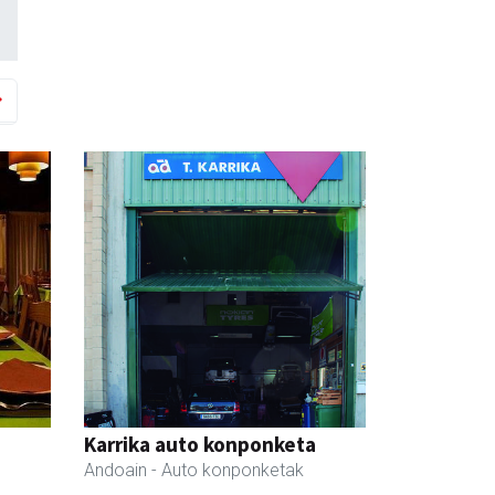
Karrika auto konponketa
Andoain
- Auto konponketak