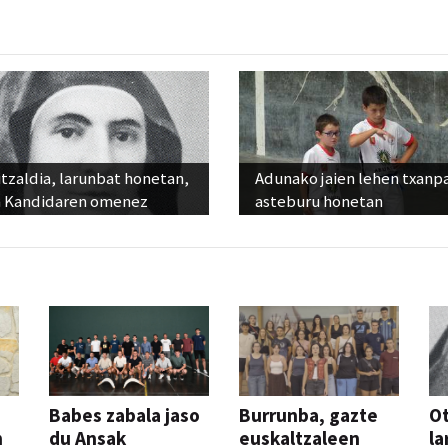
tzaldia, larunbat honetan,
Adunako jaien lehen txanp
 Kandidaren omenez
asteburu honetan
Babes zabala jaso
Burrunba, gazte
Ot
n
du Ansak
euskaltzaleen
la