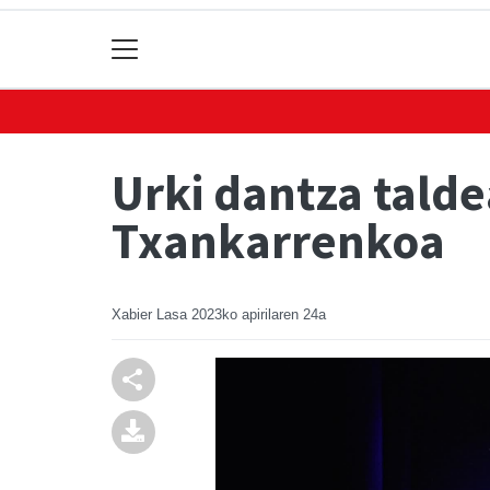
Urki dantza tald
Txankarrenkoa
Xabier Lasa
2023ko apirilaren 24a