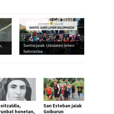
a,
Santio jaiak: Udalaren lehen
balorazioa
oitzaldia,
San Esteban jaiak
runbat honetan,
Goiburun