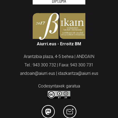
Aiurri.eus - Erroitz BM
Arantzibia plaza, 4-5 behea | ANDOAIN
Tel.: 943 300 732 | Faxa: 943 300 731
andoain@aiurri.eus | idazkaritza@aiurri.eus
Codesyntaxek garatua