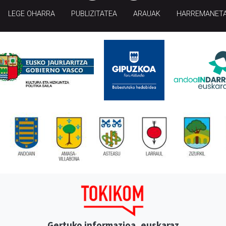
LEGE OHARRA
PUBLIZITATEA
ARAUAK
HARREMANET
Gertuko informazioa, euskaraz