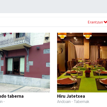
Erantzun
ndo taberna
Hiru Jatetxea
in
-
Andoain
- Tabernak