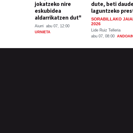
jokatzeko nire
dute, beti daud
eskubidea
laguntzeko pres
aldarrikatzen dut"
SORABILLAKO JAIA
2026
Aiurri
abu 07, 12:00
Lide Ruiz Telleria
URNIETA
abu 07, 08:00
ANDOAI