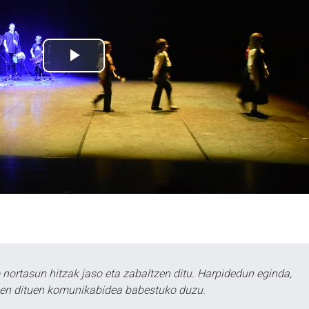
ortasun hitzak jaso eta zabaltzen ditu. Harpidedun eginda,
tzen dituen komunikabidea babestuko duzu.