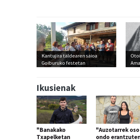
Kantujira taldearen saioa
Otoi
Goiburuko festetan
Ama
Ikusienak
"Banakako
"Auzotarrek oso
Txapelketan
ondo erantzute