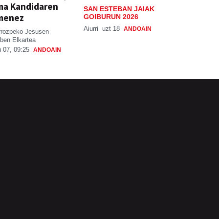
ma Kandidaren
SAN ESTEBAN JAIAK
menez
GOIBURUN 2026
Aiurri
uzt 18
ANDOAIN
rrozpeko Jesusen
ben Elkartea
 07, 09:25
ANDOAIN