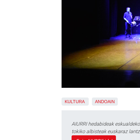
KULTURA
ANDOAIN
AIURRI hedabideak eskualdeko n
tokiko albisteak euskaraz lan