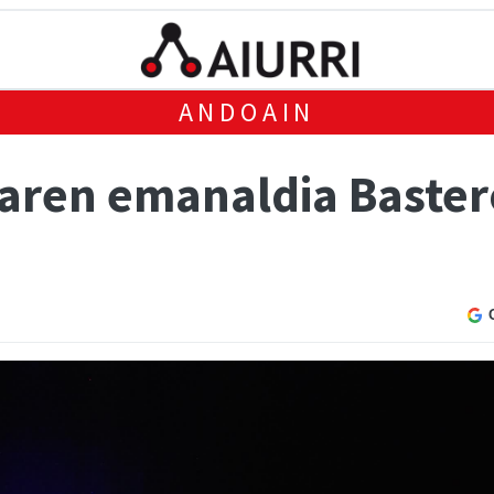
ANDOAIN
earen emanaldia Baster