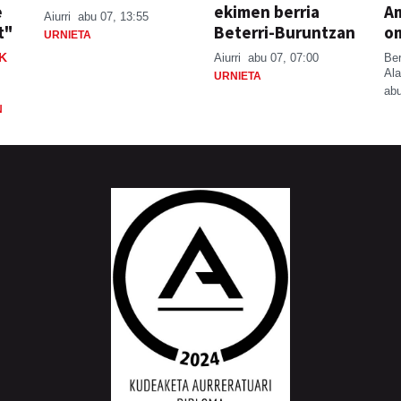
e
ekimen berria
A
Aiurri
abu 07, 13:55
t"
Beterri-Buruntzan
o
URNIETA
K
Aiurri
abu 07, 07:00
Be
Ala
URNIETA
abu
N