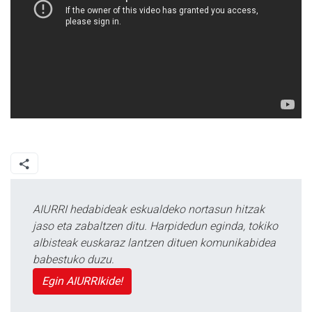
AIURRI hedabideak eskualdeko nortasun hitzak
jaso eta zabaltzen ditu. Harpidedun eginda, tokiko
albisteak euskaraz lantzen dituen komunikabidea
babestuko duzu.
Egin AIURRIkide!