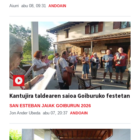
Aiurri
abu 08, 09:31
ANDOAIN
Kantujira taldearen saioa Goiburuko festetan
SAN ESTEBAN JAIAK GOIBURUN 2026
Jon Ander Ubeda
abu 07, 20:37
ANDOAIN