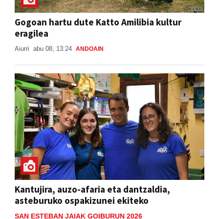
Gogoan hartu dute Katto Amilibia kultur
eragilea
Aiurri
abu 08, 13:24
ANDOAIN
Kantujira, auzo-afaria eta dantzaldia,
asteburuko ospakizunei ekiteko
SAN ESTEBAN JAIAK GOIBURUN 2026