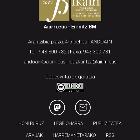
Aiurri.eus - Erroitz BM
Arantzibia plaza, 4-5 behea | ANDOAIN
Tel.: 943 300 732 | Faxa: 943 300 731
andoain@aiurri.eus | idazkaritza@aiurri.eus
Codesyntaxek garatua
HONI BURUZ
LEGE OHARRA
PUBLIZITATEA
ARAUAK
HARREMANETARAKO
RSS