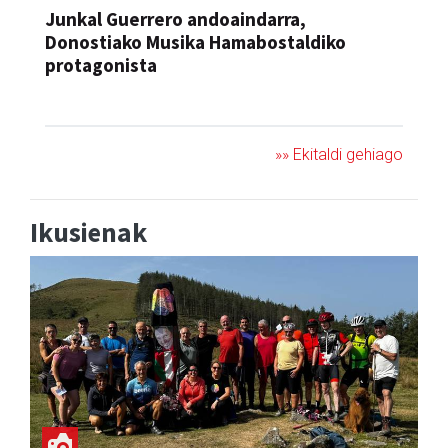
Junkal Guerrero andoaindarra,
Donostiako Musika Hamabostaldiko
protagonista
KONTZERTUA
»» Ekitaldi gehiago
Ikusienak