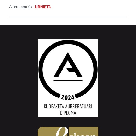
Aiurri
abu 07
URNIETA