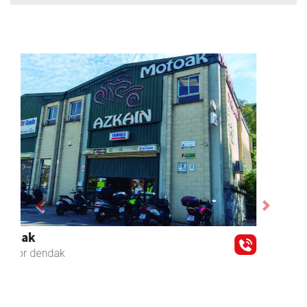
Previous
Next
Elizondo taberna
Andoain
-