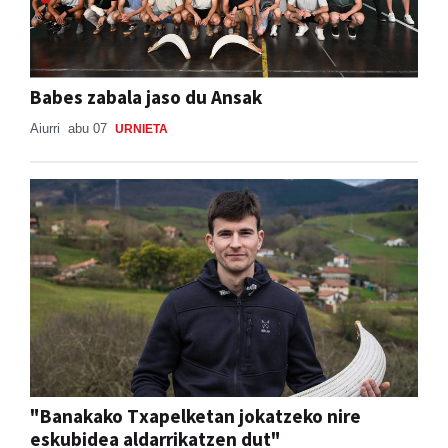
Babes zabala jaso du Ansak
Aiurri
abu 07
URNIETA
"Banakako Txapelketan jokatzeko nire
eskubidea aldarrikatzen dut"