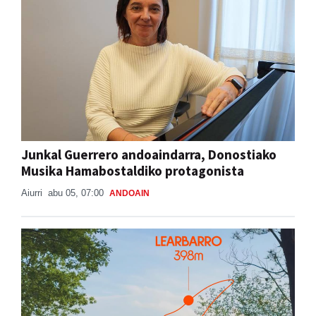
Junkal Guerrero andoaindarra, Donostiako
Musika Hamabostaldiko protagonista
Aiurri
abu 05, 07:00
ANDOAIN