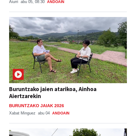
Aiurri
abu 05, 08:30
ANDOAIN
Buruntzako jaien atarikoa, Ainhoa
Aiertzarekin
BURUNTZAKO JAIAK 2026
Xabat Minguez
abu 04
ANDOAIN