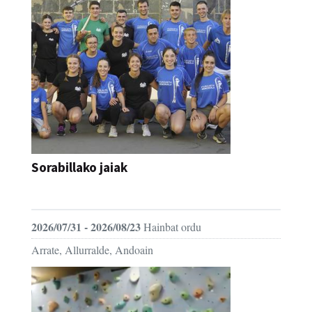
Sorabillako jaiak
FESTAK
2026/07/31 - 2026/08/23
Hainbat ordu
Arrate, Allurralde, Andoain