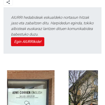
AIURRI hedabideak eskualdeko nortasun hitzak
jaso eta zabaltzen ditu. Harpidedun eginda, tokiko
albisteak euskaraz lantzen dituen komunikabidea
babestuko duzu.
Egin AIURRIkide!