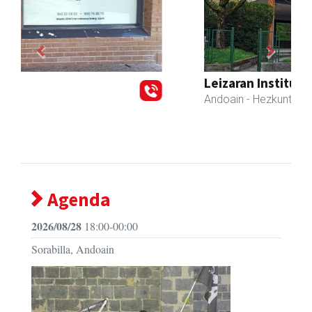
Previous
Next
Leizaran Institutua
Andoain
- Hezkuntza
Agenda
2026/08/28
18:00-00:00
Sorabilla, Andoain