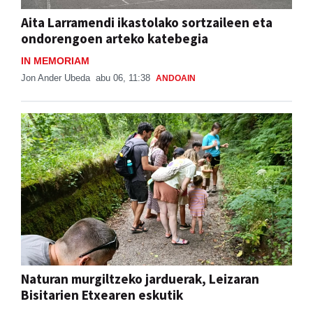
Aita Larramendi ikastolako sortzaileen eta
ondorengoen arteko katebegia
IN MEMORIAM
Jon Ander Ubeda
abu 06, 11:38
ANDOAIN
Naturan murgiltzeko jarduerak, Leizaran
Bisitarien Etxearen eskutik