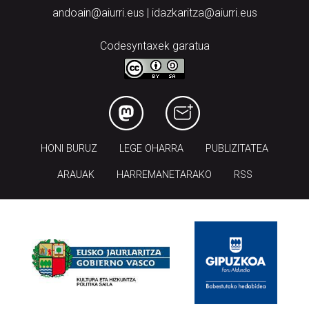
andoain@aiurri.eus | idazkaritza@aiurri.eus
Codesyntaxek garatua
HONI BURUZ
LEGE OHARRA
PUBLIZITATEA
ARAUAK
HARREMANETARAKO
RSS