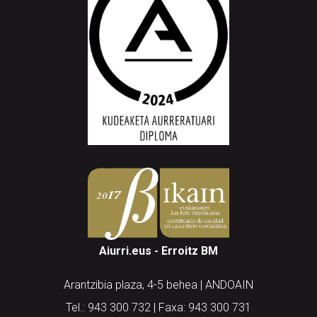
Aiurri.eus - Erroitz BM
Arantzibia plaza, 4-5 behea | ANDOAIN
Tel.: 943 300 732 | Faxa: 943 300 731