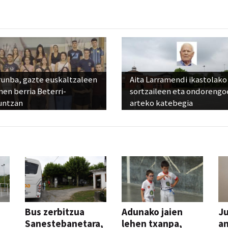
runba, gazte euskaltzaleen
Aita Larramendi ikastolako
en berria Beterri-
sortzaileen eta ondorengo
untzan
arteko katebegia
Bus zerbitzua
Adunako jaien
Ju
Sanestebanetara,
lehen txanpa,
an