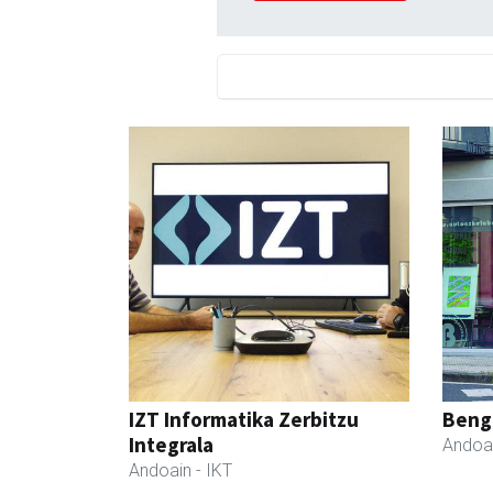
IZT Informatika Zerbitzu
Beng
Integrala
Andoa
Andoain
- IKT