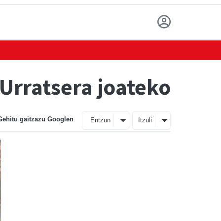
Urratsera joateko
Gehitu gaitzazu Googlen
Entzun
Itzuli