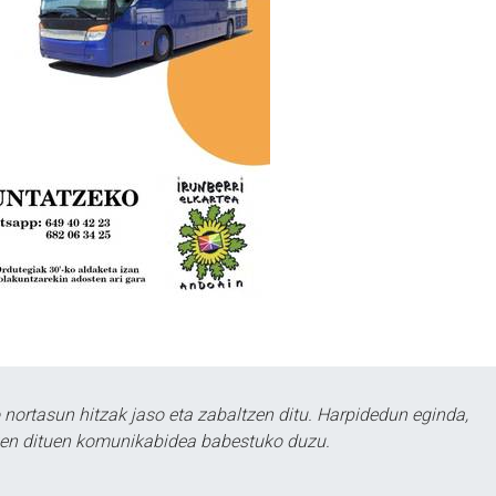
ortasun hitzak jaso eta zabaltzen ditu. Harpidedun eginda,
tzen dituen komunikabidea babestuko duzu.