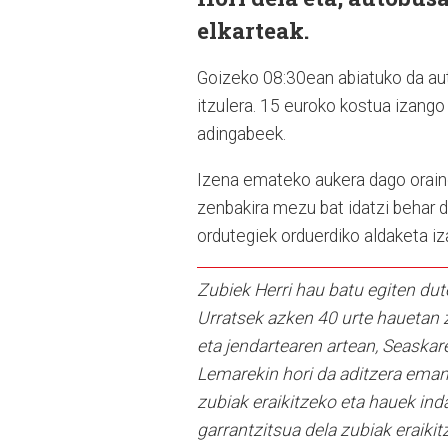
elkarteak.
Goizeko 08:30ean abiatuko da aut
itzulera. 15 euroko kostua izango
adingabeek.
Izena emateko aukera dago oraind
zenbakira mezu bat idatzi behar d
ordutegiek orduerdiko aldaketa i
Zubiek Herri hau batu egiten dut
Urratsek azken 40 urte hauetan z
eta jendartearen artean, Seaskare
Lemarekin hori da aditzera ema
zubiak eraikitzeko eta hauek inda
garrantzitsua dela zubiak eraiki