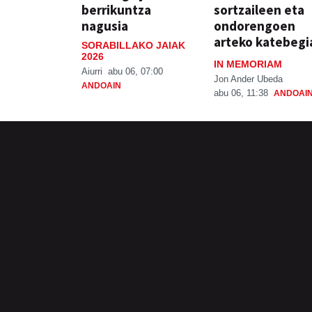
berrikuntza
sortzaileen eta
nagusia
ondorengoen
arteko katebegi
SORABILLAKO JAIAK
2026
IN MEMORIAM
Aiurri
abu 06, 07:00
Jon Ander Ubeda
ANDOAIN
abu 06, 11:38
ANDOAI