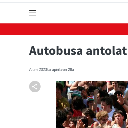
Autobusa antolat
Aiurri
2023ko apirilaren 28a