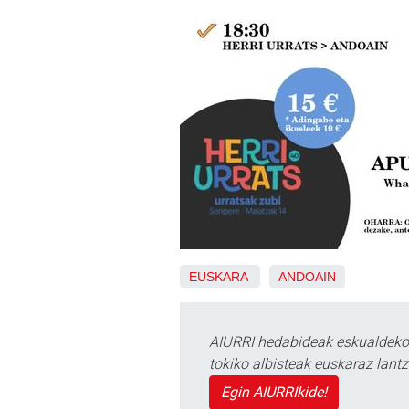
EUSKARA
ANDOAIN
AIURRI hedabideak eskualdeko n
tokiko albisteak euskaraz lan
Egin AIURRIkide!