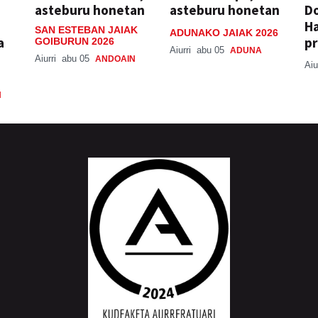
asteburu honetan
asteburu honetan
Do
H
SAN ESTEBAN JAIAK
ADUNAKO JAIAK 2026
a
pr
GOIBURUN 2026
Aiurri
abu 05
ADUNA
Aiurri
abu 05
ANDOAIN
Aiu
N