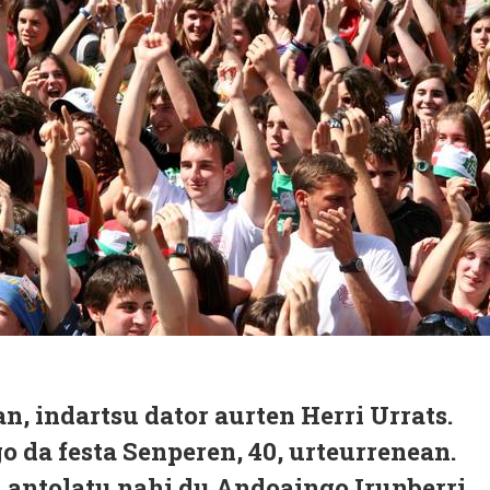
n, indartsu dator aurten Herri Urrats.
 da festa Senperen, 40, urteurrenean.
a antolatu nahi du Andoaingo Irunberri