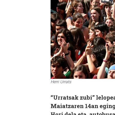
Herri Urrats
“Urratsak zubi” lelopea
Maiatzaren 14an egingo
Hori dela eta, autobus