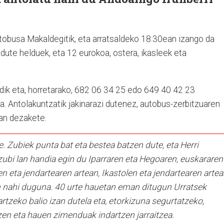
obusa Makaldegitik, eta arratsaldeko 18:30ean izango da
 dute helduek, eta 12 eurokoa, ostera, ikasleek eta
ik eta, horretarako, 682 06 34 25 edo 649 40 42 23
a. Antolakuntzatik jakinarazi dutenez, autobus-zerbitzuaren
zan dezakete.
e. Zubiek punta bat eta bestea batzen dute, eta Herri
ubi lan handia egin du Iparraren eta Hegoaren, euskararen
n eta jendartearen artean, Ikastolen eta jendartearen artea
n nahi duguna. 40 urte hauetan eman ditugun Urratsek
rtzeko balio izan dutela eta, etorkizuna segurtatzeko,
tzen eta hauen zimenduak indartzen jarraitzea.