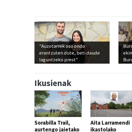
"Auzotarrek oso ondo
Bur
erantzuten dute, beti daude
ekim
laguntzeko prest"
Bur
Ikusienak
Sorabilla Trail,
Aita Larramendi
aurtengo jaietako
ikastolako