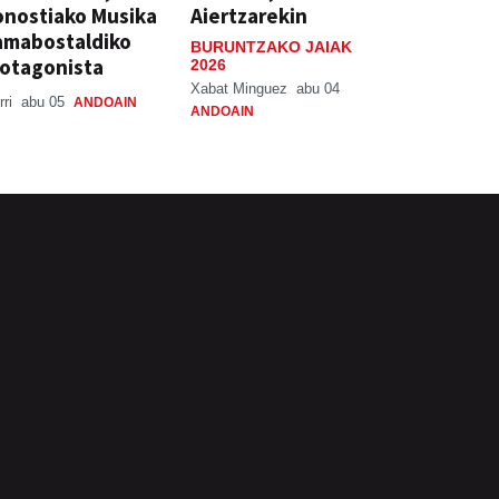
nostiako Musika
Aiertzarekin
amabostaldiko
BURUNTZAKO JAIAK
otagonista
2026
Xabat Minguez
abu 04
rri
abu 05
ANDOAIN
ANDOAIN