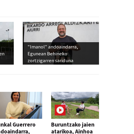
"Imanol" andoaindarra,
en
Egunean Behineko
zortzigarren sariduna
nkal Guerrero
Buruntzako jaien
doaindarra,
atarikoa, Ainhoa