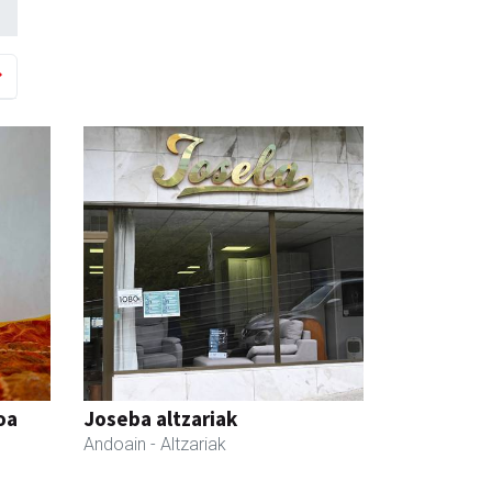
oa
Joseba altzariak
Andoain
- Altzariak