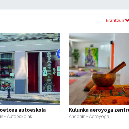
Erantzun
oetxea autoeskola
Kulunka aeroyoga zentr
in
- Autoeskolak
Andoain
- Aeroyoga