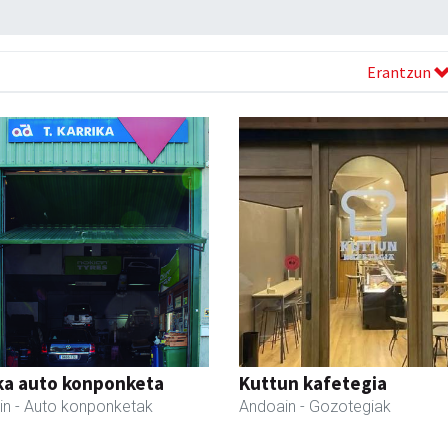
Erantzun
ka auto konponketa
Kuttun kafetegia
in
- Auto konponketak
Andoain
- Gozotegiak