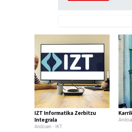
IZT Informatika Zerbitzu
Karri
Integrala
Andoa
Andoain
- IKT