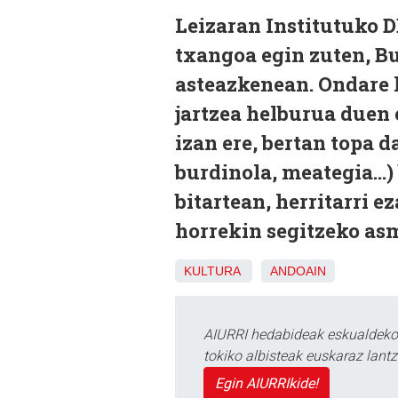
Leizaran Institutuko 
txangoa egin zuten, Bu
asteazkenean. Ondare h
jartzea helburua duen 
izan ere, bertan topa 
burdinola, meategia...)
bitartean, herritarri 
horrekin segitzeko as
KULTURA
ANDOAIN
AIURRI hedabideak eskualdeko n
tokiko albisteak euskaraz lan
Egin AIURRIkide!