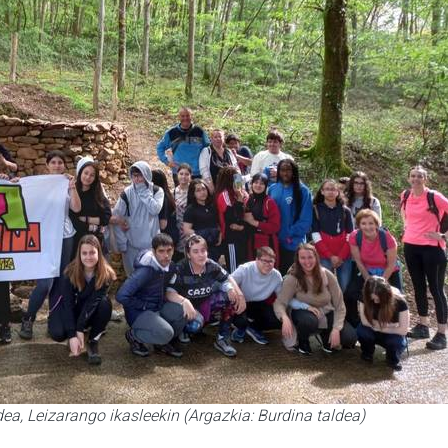
a, Leizarango ikasleekin (Argazkia: Burdina taldea)