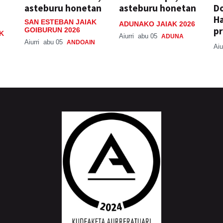
asteburu honetan
asteburu honetan
Do
H
SAN ESTEBAN JAIAK
ADUNAKO JAIAK 2026
pr
GOIBURUN 2026
K
Aiurri
abu 05
ADUNA
Aiurri
abu 05
ANDOAIN
Aiu