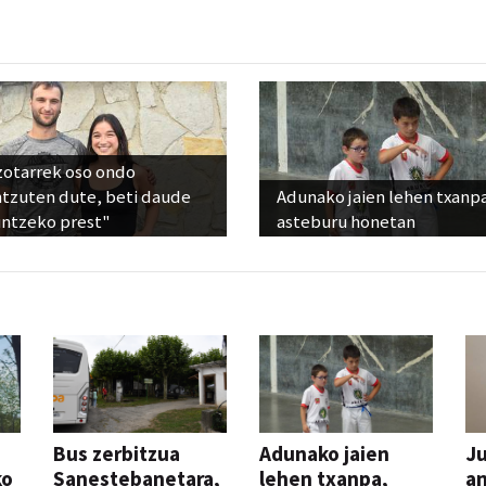
zotarrek oso ondo
ntzuten dute, beti daude
Adunako jaien lehen txanp
untzeko prest"
asteburu honetan
Bus zerbitzua
Adunako jaien
Ju
ko
Sanestebanetara,
lehen txanpa,
an