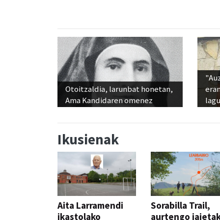
"Au
Otoitzaldia, larunbat honetan,
era
Ama Kandidaren omenez
lag
Ikusienak
Aita Larramendi
Sorabilla Trail,
ikastolako
aurtengo jaieta