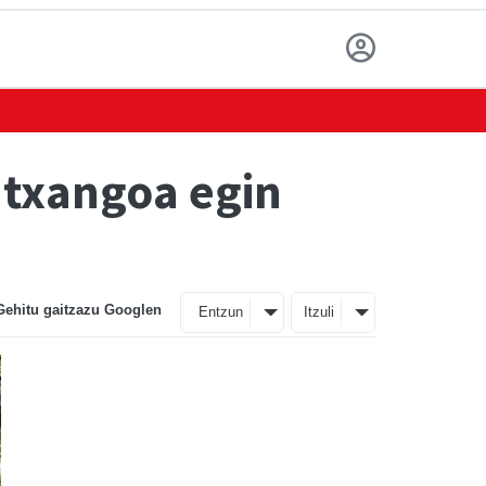
 txangoa egin
Gehitu gaitzazu Googlen
Entzun
Itzuli