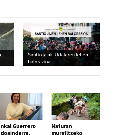
a,
Santio jaiak: Udalaren lehen
balorazioa
nkal Guerrero
Naturan
doaindarra,
murgiltzeko