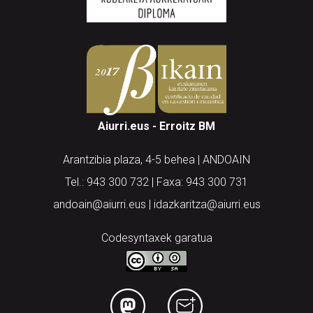
Aiurri.eus - Erroitz BM
Arantzibia plaza, 4-5 behea | ANDOAIN
Tel.: 943 300 732 | Faxa: 943 300 731
andoain@aiurri.eus | idazkaritza@aiurri.eus
Codesyntaxek garatua