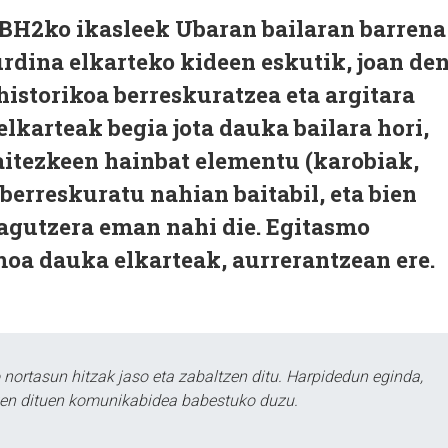
DBH2ko ikasleek Ubaran bailaran barrena
rdina elkarteko kideen eskutik, joan de
istorikoa berreskuratzea eta argitara
elkarteak begia jota dauka bailara hori,
daitezkeen hainbat elementu (karobiak,
 berreskuratu nahian baitabil, eta bien
ezagutzera eman nahi die. Egitasmo
moa dauka elkarteak, aurrerantzean ere
ortasun hitzak jaso eta zabaltzen ditu. Harpidedun eginda,
tzen dituen komunikabidea babestuko duzu.