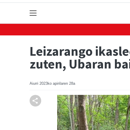
Leizarango ikasl
zuten, Ubaran ba
Aiurri
2023ko apirilaren 28a