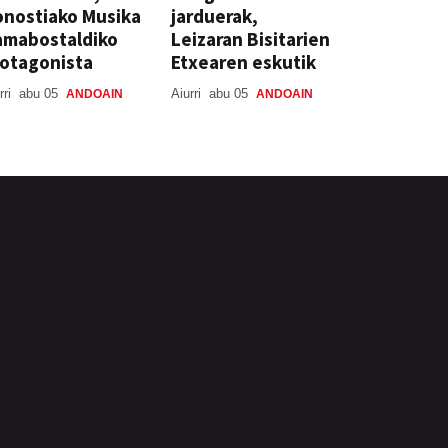
nostiako Musika
jarduerak,
amabostaldiko
Leizaran Bisitarien
otagonista
Etxearen eskutik
rri
abu 05
Aiurri
abu 05
ANDOAIN
ANDOAIN