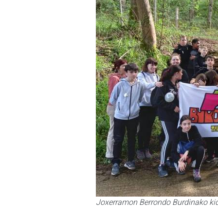
Joxerramon Berrondo Burdinako kide