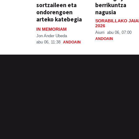
sortzaileen eta
berrikuntza
ondorengoen
nagusia
arteko katebegia
SORABILLAKO JAIA
2026
IN MEMORIAM
Aiurri
abu 06, 07:00
Jon Ander Ubeda
ANDOAIN
abu 06, 11:38
ANDOAIN