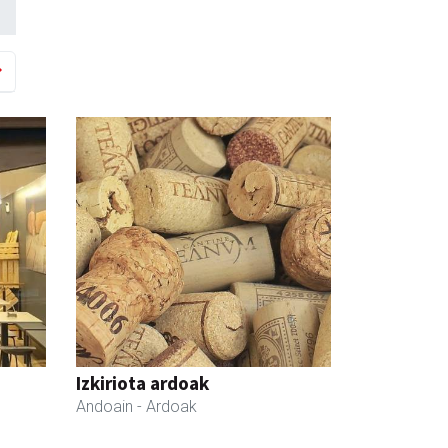
Izkiriota ardoak
Andoain
- Ardoak