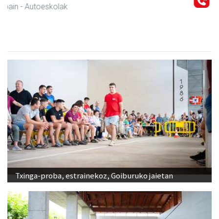
Andoain
- Gozotegiak
Txinga-proba, estrainekoz, Goiburuko jaietan