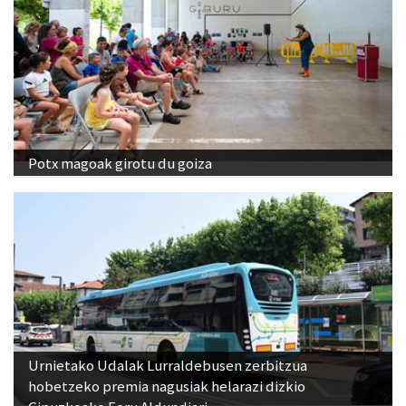
Potx magoak girotu du goiza
Urnietako Udalak Lurraldebusen zerbitzua
hobetzeko premia nagusiak helarazi dizkio