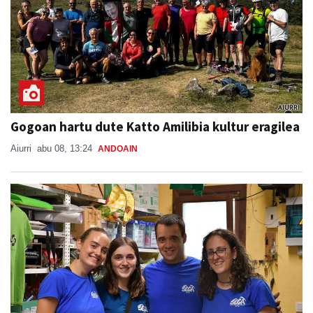
Gogoan hartu dute Katto Amilibia kultur eragilea
Aiurri
abu 08, 13:24
ANDOAIN