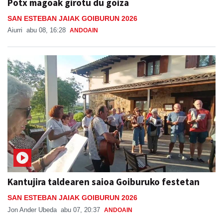
Potx magoak girotu du goiza
SAN ESTEBAN JAIAK GOIBURUN 2026
Aiurri
abu 08, 16:28
ANDOAIN
Kantujira taldearen saioa Goiburuko festetan
SAN ESTEBAN JAIAK GOIBURUN 2026
Jon Ander Ubeda
abu 07, 20:37
ANDOAIN