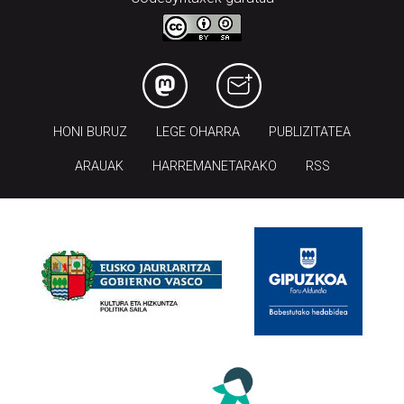
HONI BURUZ
LEGE OHARRA
PUBLIZITATEA
ARAUAK
HARREMANETARAKO
RSS