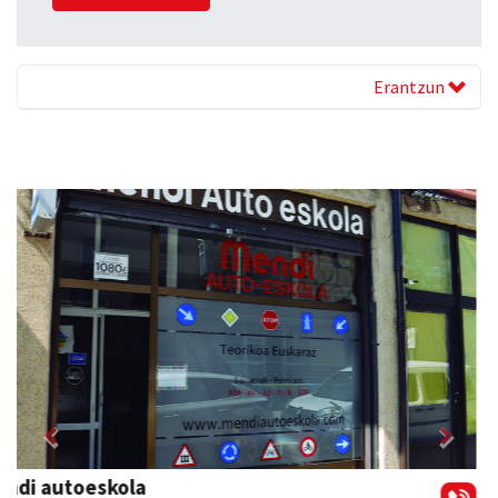
Erantzun
Previous
Next
Arruti gozotegia