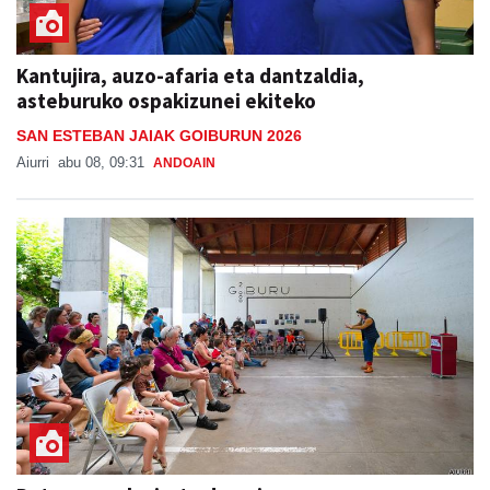
Kantujira, auzo-afaria eta dantzaldia,
asteburuko ospakizunei ekiteko
SAN ESTEBAN JAIAK GOIBURUN 2026
Aiurri
abu 08, 09:31
ANDOAIN