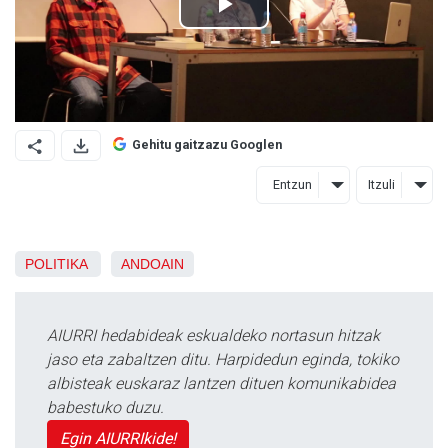
Gehitu gaitzazu Googlen
Entzun
Itzuli
POLITIKA
ANDOAIN
AIURRI hedabideak eskualdeko nortasun hitzak
jaso eta zabaltzen ditu. Harpidedun eginda, tokiko
albisteak euskaraz lantzen dituen komunikabidea
babestuko duzu.
Egin AIURRIkide!