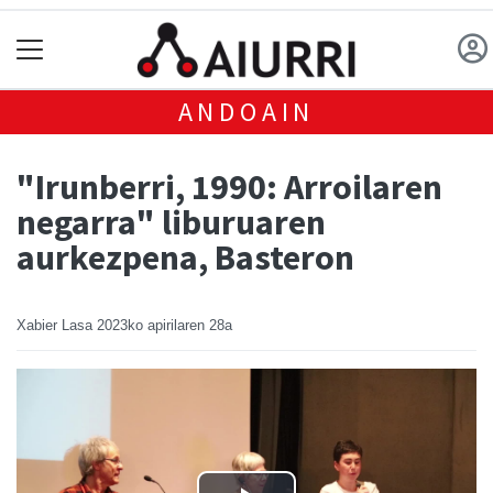
ANDOAIN
"Irunberri, 1990: Arroilaren
negarra" liburuaren
aurkezpena, Basteron
Xabier Lasa
2023ko apirilaren 28a