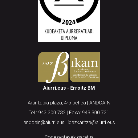
Aiurri.eus - Erroitz BM
Arantzibia plaza, 4-5 behea | ANDOAIN
Tel.: 943 300 732 | Faxa: 943 300 731
andoain@aiurri.eus | idazkaritza@aiurri.eus
Codesyntaxek garatua