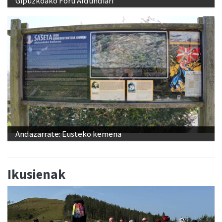
Gipuzkoako Foru Aldundiari
Andazarrate: Eusteko kemena
Ikusienak