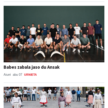
Babes zabala jaso du Ansak
Aiurri
abu 07
URNIETA