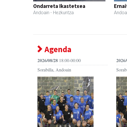
Ondarreta Ikastetxea
Ernai
Andoain
- Hezkuntza
Andoa
Agenda
2026/08/28
2026/
18:00-00:00
Sorabilla, Andoain
Sorab