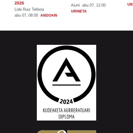
2026
UR
Aiurri
abu 07, 12:00
Lide Ruiz Telleria
URNIETA
abu 07, 08:00
ANDOAIN