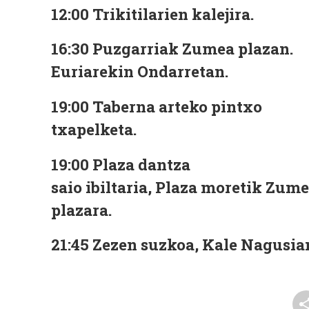
12:00
Trikitilarien kalejira.
16:30
Puzgarriak Zumea plazan.
Euriarekin Ondarretan.
19:00
Taberna arteko pintxo
txapelketa.
19:00
Pl
aza dantza
saio ibiltaria, Plaza moretik Zum
plazara.
21:45
Zezen suzkoa, Kale Nagusia