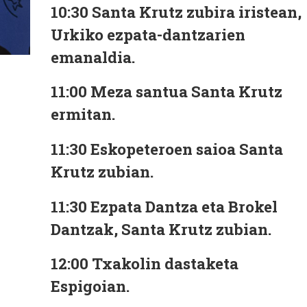
10:30
Santa Krutz zubira iristean,
Urkiko ezpata-dantzarien
emanaldia.
11:00
Meza santua Santa Krutz
ermitan.
11:30
Eskopeteroen saioa Santa
Krutz zubian.
11:30
Ezpata Dantza eta Brokel
Dantzak, Santa Krutz zubian.
12:00
Txakolin dastaketa
Espigoian.