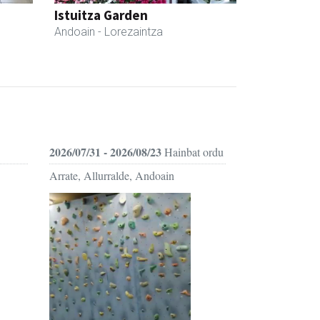
Istuitza Garden
Andoain
- Lorezaintza
2026/07/31 - 2026/08/23
Hainbat ordu
Arrate, Allurralde, Andoain