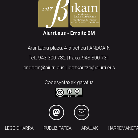
Aiurri.eus - Erroitz BM
Arantzibia plaza, 4-5 behea | ANDOAIN
Tel.: 943 300 732 | Faxa: 943 300 731
andoain@aiurri.eus | idazkaritza@aiurri.eus
Codesyntaxek garatua
LEGE OHARRA
PUBLIZITATEA
ARAUAK
HARREMANET