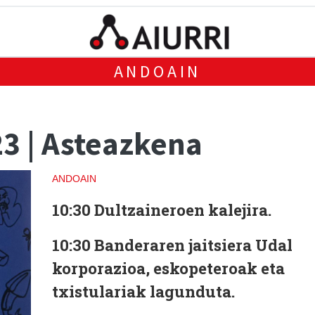
ANDOAIN
3 | Asteazkena
ANDOAIN
10:30
Dultzaineroen kalejira.
10:30
Banderaren jaitsiera Udal
korporazioa, eskopeteroak eta
txistulariak lagunduta.