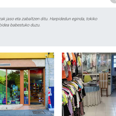
k jaso eta zabaltzen ditu. Harpidedun eginda, tokiko
bidea babestuko duzu.