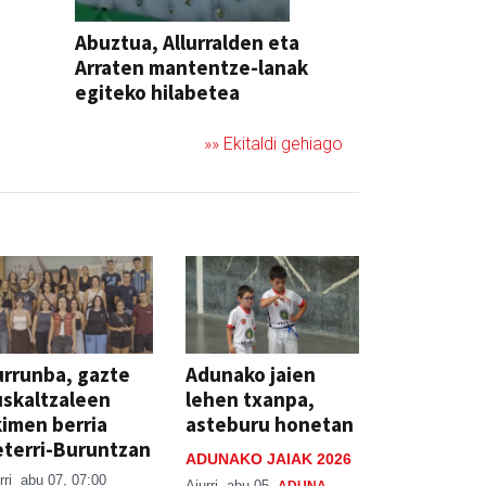
Abuztua, Allurralden eta
Arraten mantentze-lanak
egiteko hilabetea
»» Ekitaldi gehiago
rrunba, gazte
Adunako jaien
skaltzaleen
lehen txanpa,
imen berria
asteburu honetan
terri-Buruntzan
ADUNAKO JAIAK 2026
rri
abu 07, 07:00
Aiurri
abu 05
ADUNA