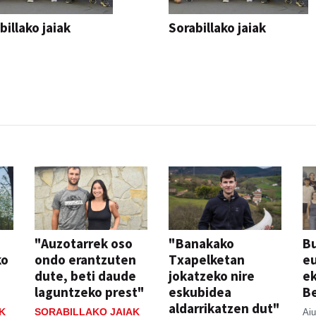
billako jaiak
Sorabillako jaiak
AK
FESTAK
"Auzotarrek oso
"Banakako
Bu
ko
ondo erantzuten
Txapelketan
eu
dute, beti daude
jokatzeko nire
ek
laguntzeko prest"
eskubidea
Be
aldarrikatzen dut"
K
SORABILLAKO JAIAK
Aiu