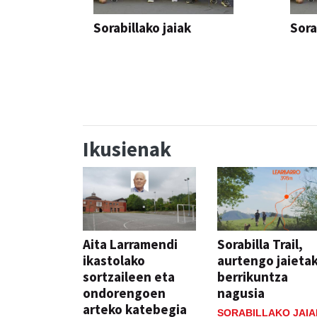
Sorabillako jaiak
Sora
FESTAK
FEST
Ikusienak
Aita Larramendi
Sorabilla Trail,
ikastolako
aurtengo jaieta
sortzaileen eta
berrikuntza
ondorengoen
nagusia
arteko katebegia
SORABILLAKO JAIA