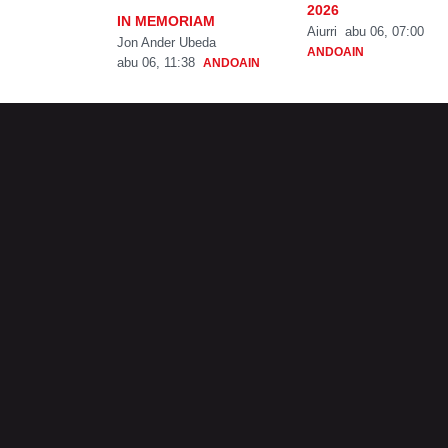
2026
IN MEMORIAM
Aiurri
abu 06, 07:00
Jon Ander Ubeda
ANDOAIN
abu 06, 11:38
ANDOAIN