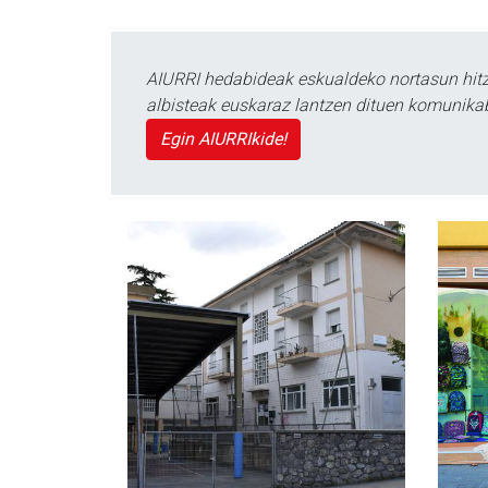
AIURRI hedabideak eskualdeko nortasun hitza
albisteak euskaraz lantzen dituen komunika
Egin AIURRIkide!