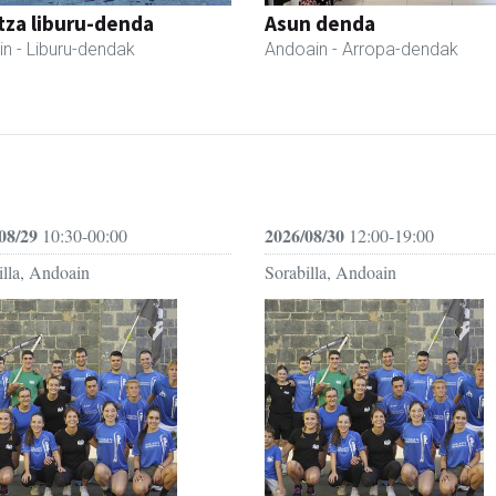
tza liburu-denda
Asun denda
in
- Liburu-dendak
Andoain
- Arropa-dendak
08/29
2026/08/30
10:30-00:00
12:00-19:00
illa, Andoain
Sorabilla, Andoain