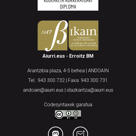
Aiurri.eus - Erroitz BM
Arantzibia plaza, 4-5 behea | ANDOAIN
Tel.: 943 300 732 | Faxa: 943 300 731
andoain@aiurri.eus | idazkaritza@aiurri.eus
Codesyntaxek garatua