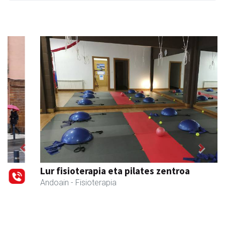
Previous
Next
Lur fisioterapia eta pilates zentroa
Andoain
- Fisioterapia