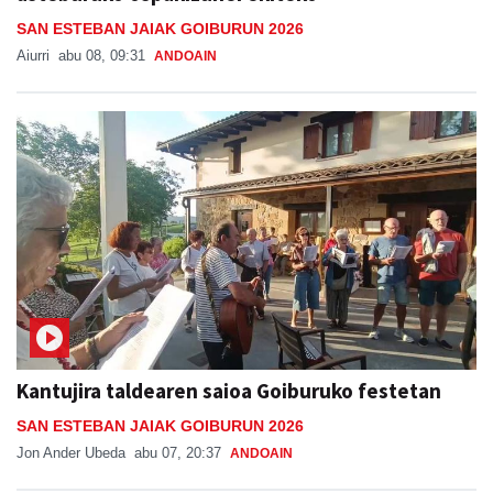
SAN ESTEBAN JAIAK GOIBURUN 2026
Aiurri
abu 08, 09:31
ANDOAIN
Kantujira taldearen saioa Goiburuko festetan
SAN ESTEBAN JAIAK GOIBURUN 2026
Jon Ander Ubeda
abu 07, 20:37
ANDOAIN