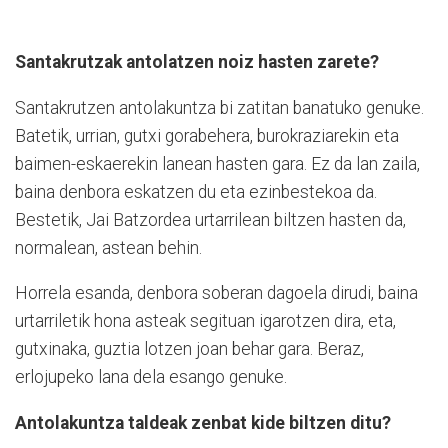
Santakrutzak antolatzen noiz hasten zarete?
Santakrutzen antolakuntza bi zatitan banatuko genuke.
Batetik, urrian, gutxi gorabehera, burokraziarekin eta
baimen-eskaerekin lanean hasten gara. Ez da lan zaila,
baina denbora eskatzen du eta ezinbestekoa da.
Bestetik, Jai Batzordea urtarrilean biltzen hasten da,
normalean, astean behin.
Horrela esanda, denbora soberan dagoela dirudi, baina
urtarriletik hona asteak segituan igarotzen dira, eta,
gutxinaka, guztia lotzen joan behar gara. Beraz,
erlojupeko lana dela esango genuke.
Antolakuntza taldeak zenbat kide biltzen ditu?