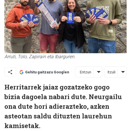
Arruti, Tolo, Zapirain eta Ibarguren.
Entzun
Itzuli
Gehitu gaitzazu Googlen
Herritarrek jaiaz gozatzeko gogo
bizia dagoela nabari dute. Neurgailu
ona dute hori adierazteko, azken
asteotan saldu dituzten laurehun
kamisetak.