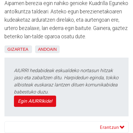
Aipamen berezia egin nahiko genioke Kuadrilla Eguneko
antolkuntza taldeari. Asteko egun berezienetakoaren
kudeaketaz arduratzen direlako, eta aurtengoan ere,
urtero bezalaxe, lan ederra egin baitute. Gainera, gaztez
beteriko lan-talde oparoa osatu dute.
GIZARTEA
ANDOAIN
AIURRI hedabideak eskualdeko nortasun hitzak
jaso eta zabaltzen ditu. Harpidedun eginda, tokiko
albisteak euskaraz lantzen dituen komunikabidea
babestuko duzu.
Egin AIURRIkide!
Erantzun