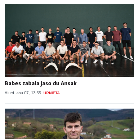
Babes zabala jaso du Ansak
Aiurri
abu 07, 13:55
URNIETA