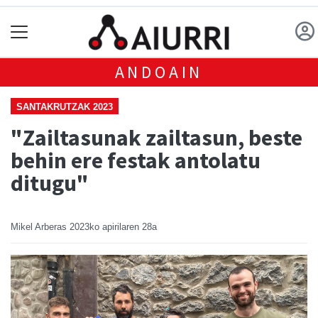
ANDOAIN
SANTAKRUTZAK 2023
"Zailtasunak zailtasun, beste
behin ere festak antolatu
ditugu"
Mikel Arberas
2023ko apirilaren 28a