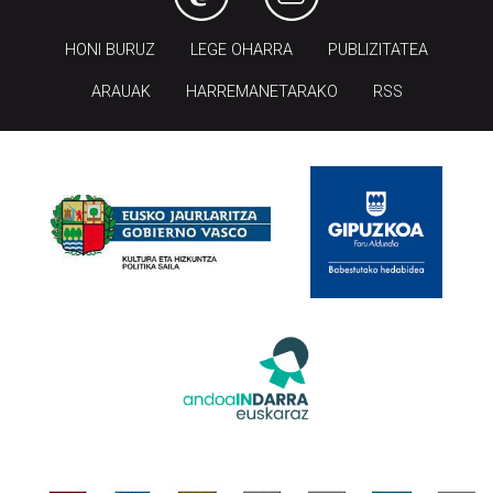
HONI BURUZ
LEGE OHARRA
PUBLIZITATEA
ARAUAK
HARREMANETARAKO
RSS