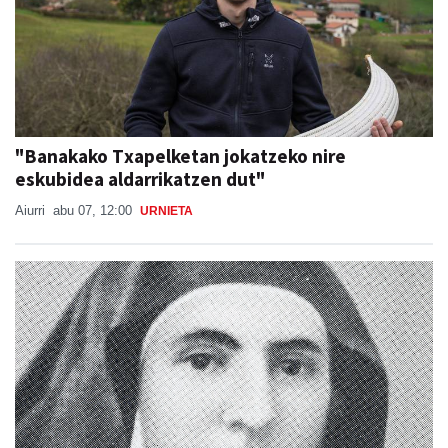
"Banakako Txapelketan jokatzeko nire
eskubidea aldarrikatzen dut"
Aiurri
abu 07, 12:00
URNIETA