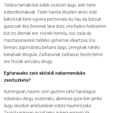
Taldea hamabi bat kidek osatzen dugu, adin tarte
ezberdinetakoak. Talde handia dirudien arren, kide
bakoitzak bere egoera pertsonala du; hau da, batzuk
gurasoak dira, besteek lana dute, eta badira Andoainen
bizi ez direnak ere. Horiek horrela, oso zaila da
maiztasunarekin taldeko gehienok elkartzea. Era
berean, azpimarratu beharra dago, zereginak nahiko
banatuak ditugula. Zailtasunak zailtasun, beste behin
ere festak antolatu ditugu.
Egitaraueko zein ekitaldi nabarmenduko
zenituzkete?
Aurtengoan, haurrei zein gazteei tarte handiagoa
eskainiko diegu; esaterako, abentura gune bat jarriko
dugu larunbat arratsaldean edota haurrentzako
Txorotxarangan gozatzeko aukera egongo da