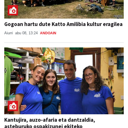
Gogoan hartu dute Katto Amilibia kultur eragilea
Aiurri
abu 08, 13:24
ANDOAIN
Kantujira, auzo-afaria eta dantzaldia,
asteburuko ospakizunei ekiteko