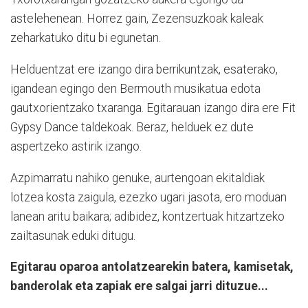
astelehenean. Horrez gain, Zezensuzkoak kaleak
zeharkatuko ditu bi egunetan.
Helduentzat ere izango dira berrikuntzak, esaterako,
igandean egingo den Bermouth musikatua edota
gautxorientzako txaranga. Egitarauan izango dira ere Fit
Gypsy Dance taldekoak. Beraz, helduek ez dute
aspertzeko astirik izango.
Azpimarratu nahiko genuke, aurtengoan ekitaldiak
lotzea kosta zaigula, ezezko ugari jasota, ero moduan
lanean aritu baikara; adibidez, kontzertuak hitzartzeko
zailtasunak eduki ditugu.
Egitarau oparoa antolatzearekin batera, kamisetak,
banderolak eta zapiak ere salgai jarri dituzue...