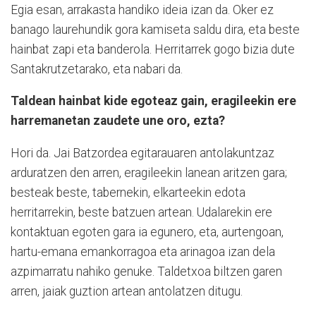
Egia esan, arrakasta handiko ideia izan da. Oker ez
banago laurehundik gora kamiseta saldu dira, eta beste
hainbat zapi eta banderola. Herritarrek gogo bizia dute
Santakrutzetarako, eta nabari da.
Taldean hainbat kide egoteaz gain, eragileekin ere
harremanetan zaudete une oro, ezta?
Hori da. Jai Batzordea egitarauaren antolakuntzaz
arduratzen den arren, eragileekin lanean aritzen gara;
besteak beste, tabernekin, elkarteekin edota
herritarrekin, beste batzuen artean. Udalarekin ere
kontaktuan egoten gara ia egunero, eta, aurtengoan,
hartu-emana emankorragoa eta arinagoa izan dela
azpimarratu nahiko genuke. Taldetxoa biltzen garen
arren, jaiak guztion artean antolatzen ditugu.