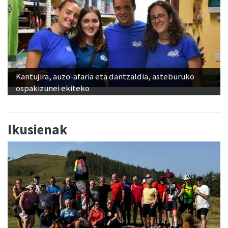
Kantujira, auzo-afaria eta dantzaldia, asteburuko
ospakizunei ekiteko
Ikusienak