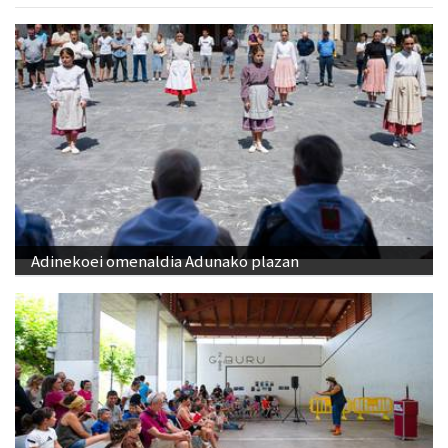
Adinekoei omenaldia Adunako plazan