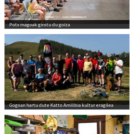
Potx magoak girotu du goiza
Gogoan hartu dute Katto Amilibia kultur eragilea