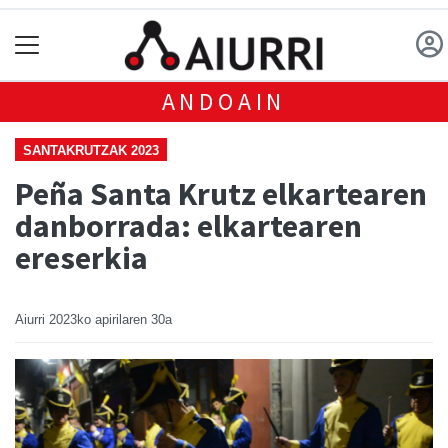
ANDOAIN
SANTAKRUTZAK 2023
Peña Santa Krutz elkartearen
danborrada: elkartearen
ereserkia
Aiurri
2023ko apirilaren 30a