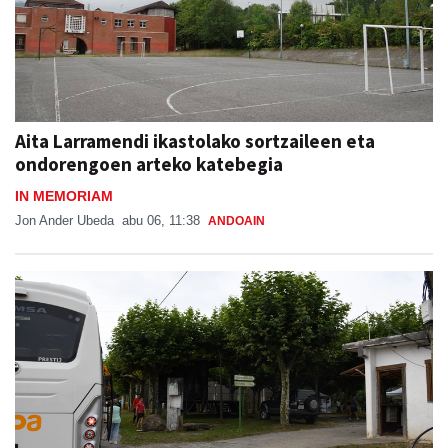
Aita Larramendi ikastolako sortzaileen eta
ondorengoen arteko katebegia
IN MEMORIAM
Jon Ander Ubeda
abu 06, 11:38
ANDOAIN