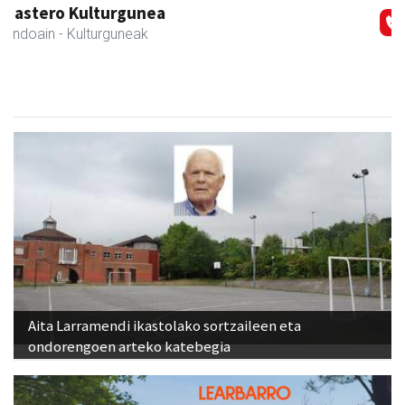
Ondarreta taberna
Andoain
- Tabernak
Aita Larramendi ikastolako sortzaileen eta
ondorengoen arteko katebegia