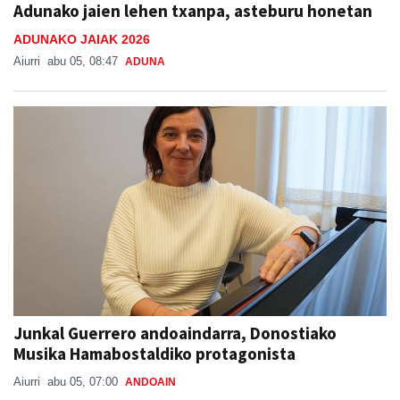
Adunako jaien lehen txanpa, asteburu honetan
ADUNAKO JAIAK 2026
Aiurri
abu 05, 08:47
ADUNA
Junkal Guerrero andoaindarra, Donostiako
Musika Hamabostaldiko protagonista
Aiurri
abu 05, 07:00
ANDOAIN