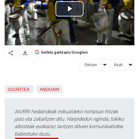
Gehitu gaitzazu Googlen
Entzun
Itzuli
GIZARTEA
ANDOAIN
AIURRI hedabideak eskualdeko nortasun hitzak
jaso eta zabaltzen ditu. Harpidedun eginda, tokiko
albisteak euskaraz lantzen dituen komunikabidea
babestuko duzu.