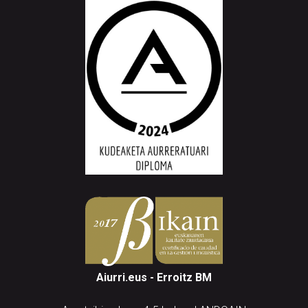
Aiurri.eus - Erroitz BM