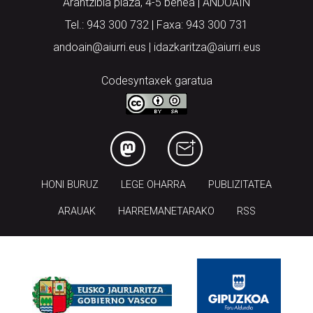
Arantzibia plaza, 4-5 behea | ANDOAIN
Tel.: 943 300 732 | Faxa: 943 300 731
andoain@aiurri.eus | idazkaritza@aiurri.eus
Codesyntaxek garatua
HONI BURUZ
LEGE OHARRA
PUBLIZITATEA
ARAUAK
HARREMANETARAKO
RSS