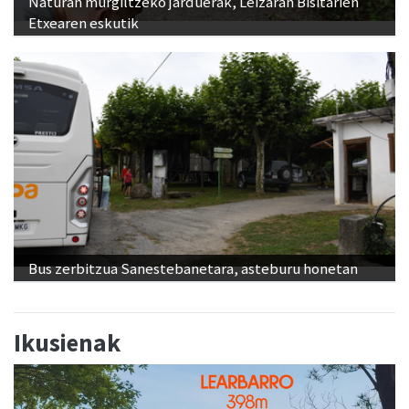
Naturan murgiltzeko jarduerak, Leizaran Bisitarien
Etxearen eskutik
Bus zerbitzua Sanestebanetara, asteburu honetan
Ikusienak