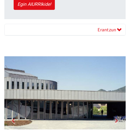
Egin AIURRIkide!
Erantzun
Previous
Next