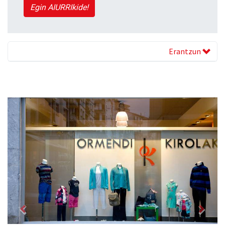
Egin AIURRIkide!
Erantzun
Previous
Next