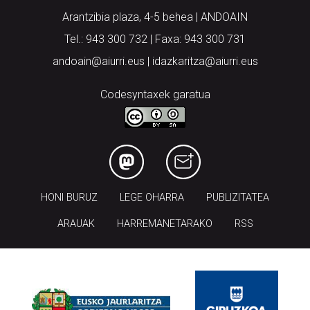
Arantzibia plaza, 4-5 behea | ANDOAIN
Tel.: 943 300 732 | Faxa: 943 300 731
andoain@aiurri.eus | idazkaritza@aiurri.eus
Codesyntaxek garatua
HONI BURUZ
LEGE OHARRA
PUBLIZITATEA
ARAUAK
HARREMANETARAKO
RSS