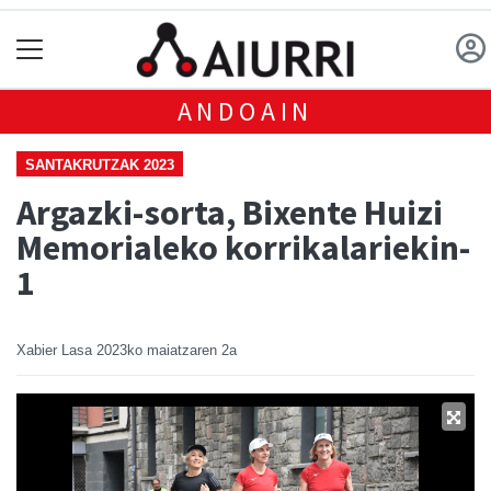
ANDOAIN
SANTAKRUTZAK 2023
Argazki-sorta, Bixente Huizi
Memorialeko korrikalariekin-
1
Xabier Lasa
2023ko maiatzaren 2a