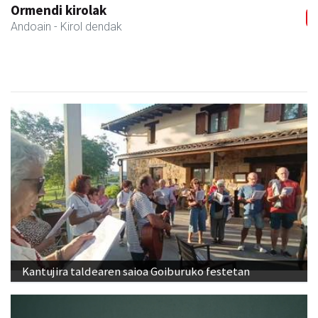
Kiwi Corner English
Andoain
- Akademiak
Kantujira taldearen saioa Goiburuko festetan