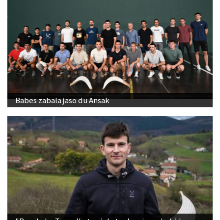
Babes zabala jaso du Ansak