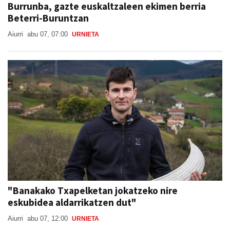
Burrunba, gazte euskaltzaleen ekimen berria
Beterri-Buruntzan
Aiurri
abu 07, 07:00
URNIETA
"Banakako Txapelketan jokatzeko nire
eskubidea aldarrikatzen dut"
Aiurri
abu 07, 12:00
URNIETA