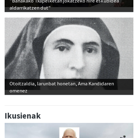
"Banakako Txapelketan jokatzeko nire eskubidea
aldarrikatzen dut"
Otoitzaldia, larunbat honetan, Ama Kandidaren
omenez
Ikusienak