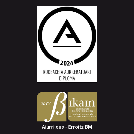
Aiurri.eus - Erroitz BM