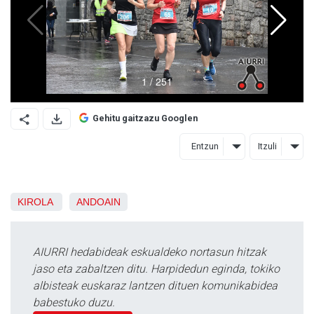
Gehitu gaitzazu Googlen
Entzun
Itzuli
KIROLA
ANDOAIN
AIURRI hedabideak eskualdeko nortasun hitzak
jaso eta zabaltzen ditu. Harpidedun eginda, tokiko
albisteak euskaraz lantzen dituen komunikabidea
babestuko duzu.