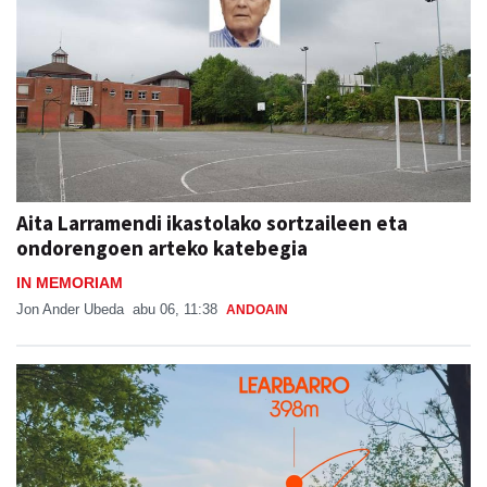
Aita Larramendi ikastolako sortzaileen eta
ondorengoen arteko katebegia
IN MEMORIAM
Jon Ander Ubeda
abu 06, 11:38
ANDOAIN