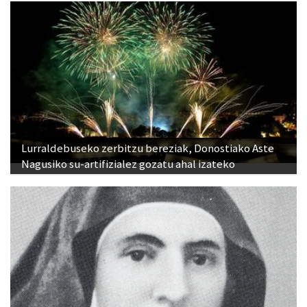
Lurraldebuseko zerbitzu bereziak, Donostiako Aste
Nagusiko su-artifizialez gozatu ahal izateko