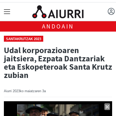
ANDOAIN
SANTAKRUTZAK 2023
Udal korporazioaren
jaitsiera, Ezpata Dantzariak
eta Eskopeteroak Santa Krutz
zubian
Aiurri
2023ko maiatzaren 3a