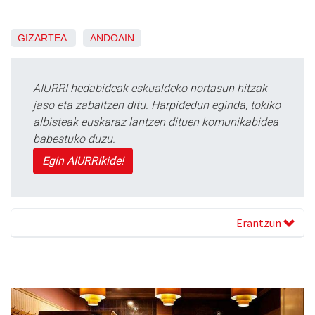
GIZARTEA
ANDOAIN
AIURRI hedabideak eskualdeko nortasun hitzak
jaso eta zabaltzen ditu. Harpidedun eginda, tokiko
albisteak euskaraz lantzen dituen komunikabidea
babestuko duzu.
Egin AIURRIkide!
Erantzun