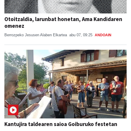
Otoitzaldia, larunbat honetan, Ama Kandidaren
omenez
Berrozpeko Jesusen Alaben Elkartea
abu 07, 09:25
ANDOAIN
Kantujira taldearen saioa Goiburuko festetan