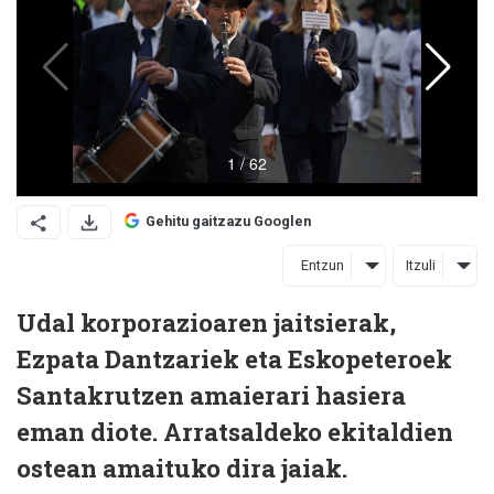
Gehitu gaitzazu Googlen
Entzun
Itzuli
Udal korporazioaren jaitsierak,
Ezpata Dantzariek eta Eskopeteroek
Santakrutzen amaierari hasiera
eman diote. Arratsaldeko ekitaldien
ostean amaituko dira jaiak.