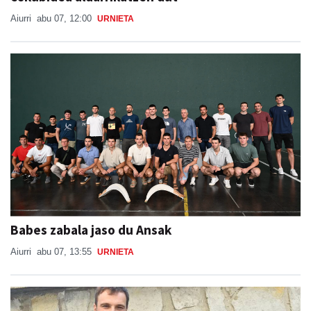
Aiurri
abu 07, 12:00
URNIETA
Babes zabala jaso du Ansak
Aiurri
abu 07, 13:55
URNIETA