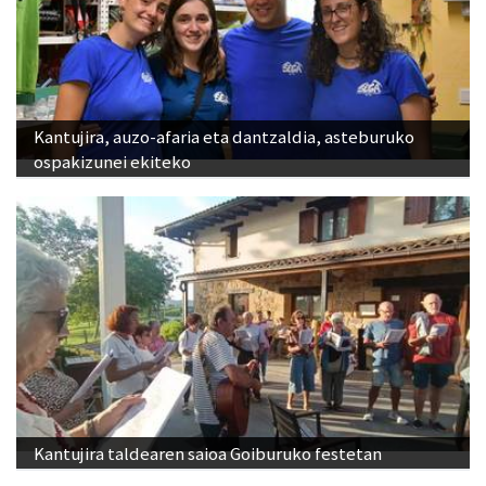
Kantujira, auzo-afaria eta dantzaldia, asteburuko
ospakizunei ekiteko
Kantujira taldearen saioa Goiburuko festetan