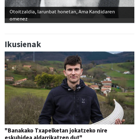
Otoitzaldia, larunbat honetan, Ama Kandidaren
omenez
Ikusienak
"Banakako Txapelketan jokatzeko nire
eskubidea aldarrikatzen dut"