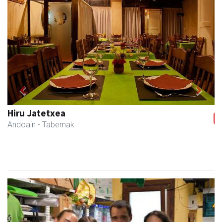
Previous
Next
Urpa autobusak
Andoain
- Autobusak