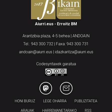
Aiurri.eus - Erroitz BM
Arantzibia plaza, 4-5 behea | ANDOAIN
Tel.: 943 300 732 | Faxa: 943 300 731
andoain@aiurri.eus | idazkaritza@aiurri.eus
Codesyntaxek garatua
HONI BURUZ
LEGE OHARRA
PUBLIZITATEA
ARAUAK
HARREMANETARAKO
RSS