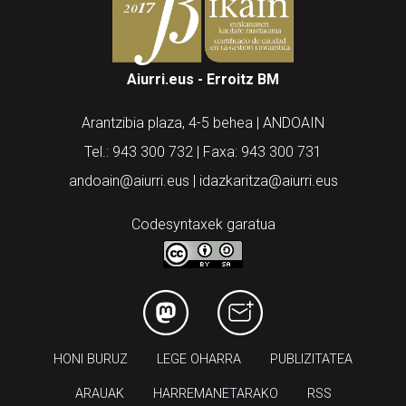
Aiurri.eus - Erroitz BM
Arantzibia plaza, 4-5 behea | ANDOAIN
Tel.: 943 300 732 | Faxa: 943 300 731
andoain@aiurri.eus | idazkaritza@aiurri.eus
Codesyntaxek garatua
HONI BURUZ
LEGE OHARRA
PUBLIZITATEA
ARAUAK
HARREMANETARAKO
RSS