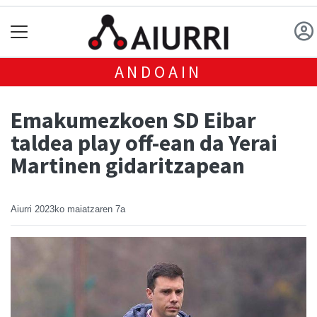
ANDOAIN
Emakumezkoen SD Eibar
taldea play off-ean da Yerai
Martinen gidaritzapean
Aiurri
2023ko maiatzaren 7a