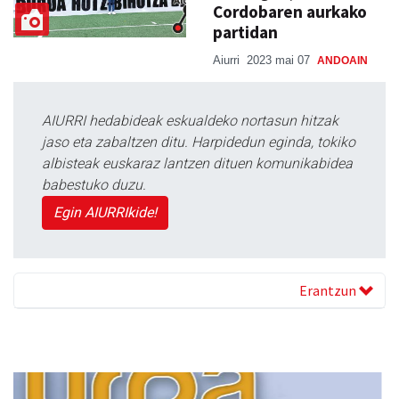
Cordobaren aurkako
partidan
Aiurri
2023 mai 07
ANDOAIN
AIURRI hedabideak eskualdeko nortasun hitzak
jaso eta zabaltzen ditu. Harpidedun eginda, tokiko
albisteak euskaraz lantzen dituen komunikabidea
babestuko duzu.
Egin AIURRIkide!
Erantzun