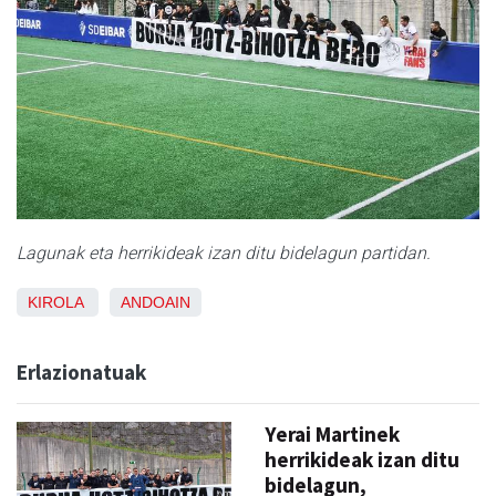
Lagunak eta herrikideak izan ditu bidelagun partidan.
KIROLA
ANDOAIN
Erlazionatuak
Yerai Martinek
herrikideak izan ditu
bidelagun,