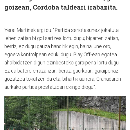
goizean, Cordoba taldeari irabazita.
Yerai Martinek argi du: "Partida seriotasunez jokatuta,
lehen zatian bi gol sartzea lortu dugu; bigarren zatian,
berriz, ez dugu gauza handirik egin, baina, une oro,
egoera kontrolpean eduki dugu. Play Off-ean egotea
ahalbidetzen digun ezinbesteko garaipena lortu dugu.
Ez da batere erraza izan, beraz, gaurkoan, garaipenaz
gozatzea tokatzen da eta, bihartik aurrera, Granadaren
aurkako partida prestatzeari ekingo diogu".