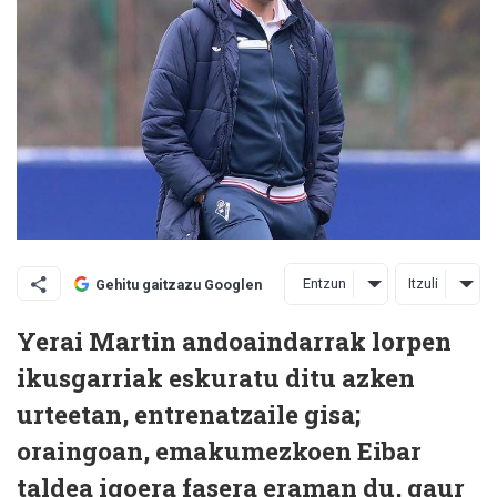
Entzun
Itzuli
Gehitu gaitzazu Googlen
Yerai Martin andoaindarrak lorpen
ikusgarriak eskuratu ditu azken
urteetan, entrenatzaile gisa;
oraingoan, emakumezkoen Eibar
taldea igoera fasera eraman du, gaur