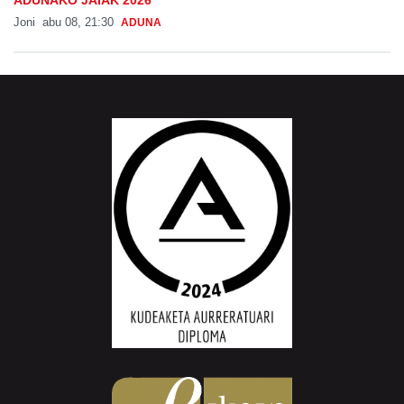
Joni
abu 08, 21:30
ADUNA