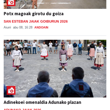
Potx magoak girotu du goiza
SAN ESTEBAN JAIAK GOIBURUN 2026
Aiurri
abu 08, 16:28
ANDOAIN
Adinekoei omenaldia Adunako plazan
ADUNAKO JAIAK 2026