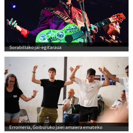
Sorabillako jai-egitaraua
Erromeria, Goiburuko jaiei amaiera emateko