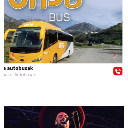
Previous
Next
Francisco Mendikute
Andoain
- Harategiak