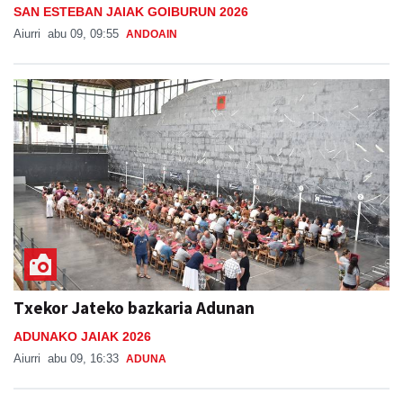
SAN ESTEBAN JAIAK GOIBURUN 2026
Aiurri
abu 09, 09:55
ANDOAIN
Txekor Jateko bazkaria Adunan
ADUNAKO JAIAK 2026
Aiurri
abu 09, 16:33
ADUNA