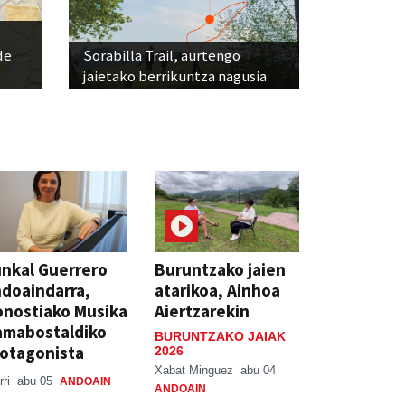
de
Sorabilla Trail, aurtengo
jaietako berrikuntza nagusia
nkal Guerrero
Buruntzako jaien
doaindarra,
atarikoa, Ainhoa
nostiako Musika
Aiertzarekin
amabostaldiko
BURUNTZAKO JAIAK
otagonista
2026
Xabat Minguez
abu 04
rri
abu 05
ANDOAIN
ANDOAIN