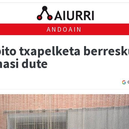
ANDOAIN
bito txapelketa berres
hasi dute