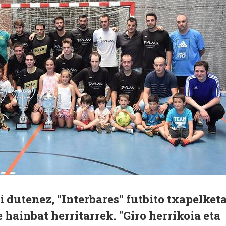
i dutenez, "Interbares" futbito txapelket
 hainbat herritarrek. "Giro herrikoia eta