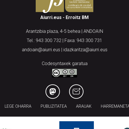
Aiurri.eus - Erroitz BM
Arantzibia plaza, 4-5 behea | ANDOAIN
Tel.: 943 300 732 | Faxa: 943 300 731
andoain@aiurri.eus | idazkaritza@aiurri.eus
Codesyntaxek garatua
LEGE OHARRA
PUBLIZITATEA
ARAUAK
HARREMANET