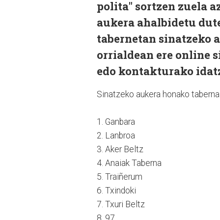
polita" sortzen zuela 
aukera ahalbidetu dut
tabernetan sinatzeko a
orrialdean ere online 
edo kontakturako idat
Sinatzeko aukera honako taberna
1. Ganbara
2. Lanbroa
3. Aker Beltz
4. Anaiak Taberna
5. Traiñerum
6. Txindoki
7. Txuri Beltz
8. 97