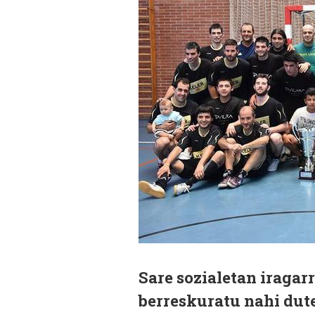
Sare sozialetan iragarr
berreskuratu nahi dute