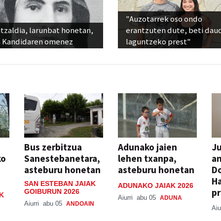
"Auzotarrek oso ondo
tzaldia, larunbat honetan,
erantzuten dute, beti dau
 Kandidaren omenez
laguntzeko prest"
Bus zerbitzua
Adunako jaien
Ju
ko
Sanestebanetara,
lehen txanpa,
an
asteburu honetan
asteburu honetan
Do
H
SAN ESTEBAN JAIAK
ADUNAKO JAIAK 2026
pr
GOIBURUN 2026
K
Aiurri
abu 05
ADUNA
Aiurri
abu 05
ANDOAIN
Aiu