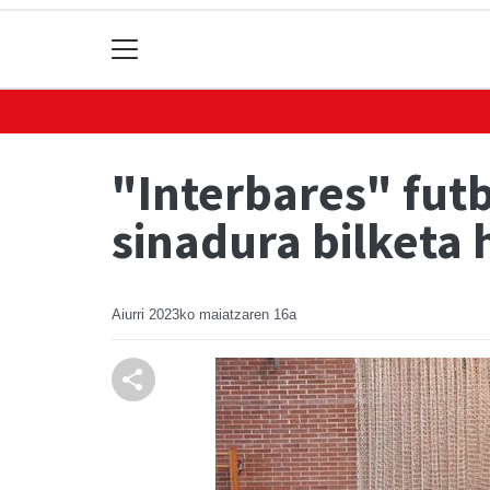
"Interbares" fut
sinadura bilketa 
Aiurri
2023ko maiatzaren 16a