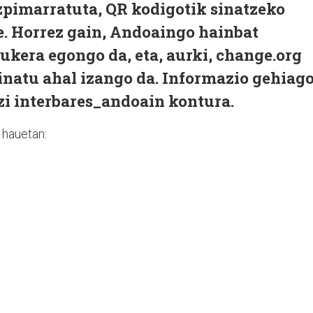
azpimarratuta, QR kodigotik sinatzeko
e. Horrez gain, Andoaingo hainbat
ukera egongo da, eta, aurki, change.org
sinatu ahal izango da. Informazio gehiag
zi
interbares_andoain
kontura.
 hauetan: