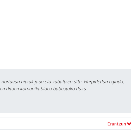
ortasun hitzak jaso eta zabaltzen ditu. Harpidedun eginda,
tzen dituen komunikabidea babestuko duzu.
Erantzun