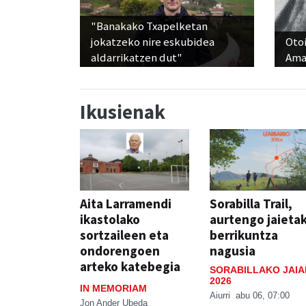
"Banakako Txapelketan
jokatzeko nire eskubidea
Otoi
aldarrikatzen dut"
Ama
Ikusienak
Aita Larramendi
Sorabilla Trail,
ikastolako
aurtengo jaieta
sortzaileen eta
berrikuntza
ondorengoen
nagusia
arteko katebegia
SORABILLAKO JAIA
2026
IN MEMORIAM
Aiurri
abu 06, 07:00
Jon Ander Ubeda