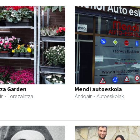
tza Garden
Mendi autoeskola
in
- Lorezaintza
Andoain
- Autoeskolak