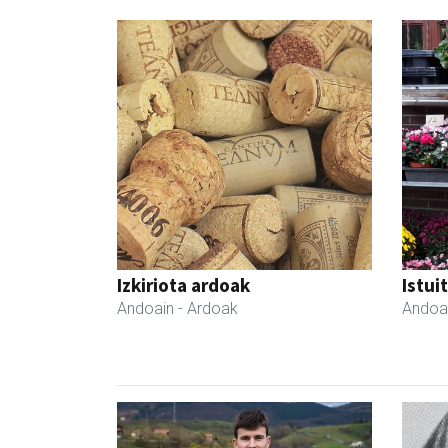
Izkiriota ardoak
Istui
Andoain
- Ardoak
Andoa