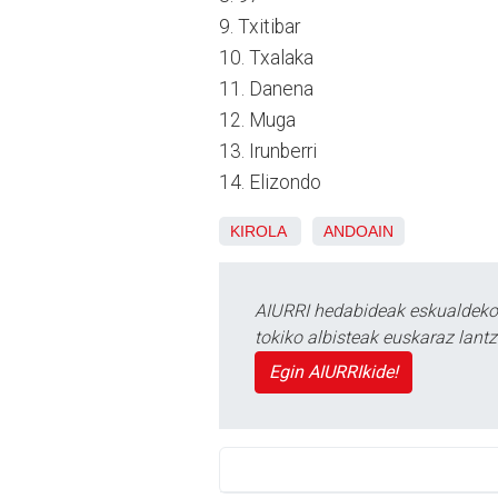
9. Txitibar
10. Txalaka
11. Danena
12. Muga
13. Irunberri
14. Elizondo
KIROLA
ANDOAIN
AIURRI hedabideak eskualdeko n
tokiko albisteak euskaraz lan
Egin AIURRIkide!