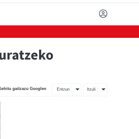
kuratzeko
Gehitu gaitzazu Googlen
Entzun
Itzuli