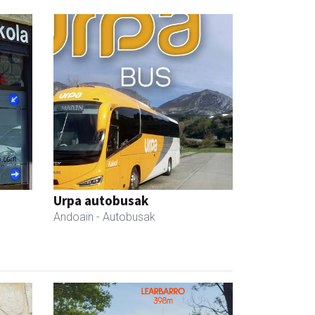
Urpa autobusak
Andoain
- Autobusak