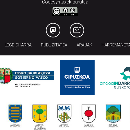
Codesyntaxek garatua
LEGE OHARRA
PUBLIZITATEA
ARAUAK
HARREMANET