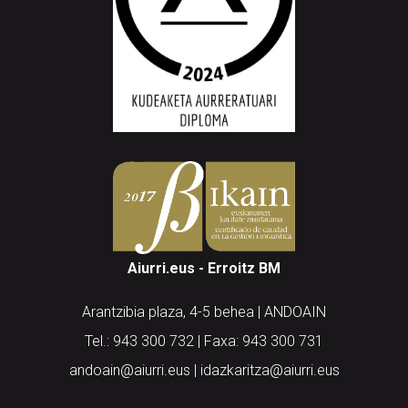
Aiurri.eus - Erroitz BM
Arantzibia plaza, 4-5 behea | ANDOAIN
Tel.: 943 300 732 | Faxa: 943 300 731
andoain@aiurri.eus | idazkaritza@aiurri.eus