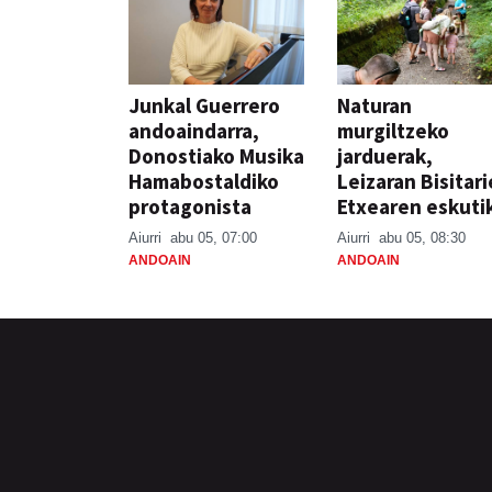
Junkal Guerrero
Naturan
andoaindarra,
murgiltzeko
Donostiako Musika
jarduerak,
Hamabostaldiko
Leizaran Bisitar
protagonista
Etxearen eskuti
Aiurri
abu 05, 07:00
Aiurri
abu 05, 08:30
ANDOAIN
ANDOAIN