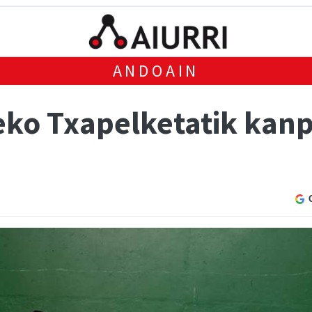
ANDOAIN
eko Txapelketatik kanp