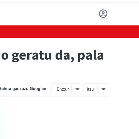
o geratu da, pala
Gehitu gaitzazu Googlen
Entzun
Itzuli