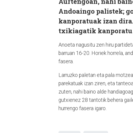
Aurtengoan, nahi baino
Andoaingo palistek; g
kanporatuak izan dira. 
txikiagatik kanporatu 
Anoeta nagusitu zen hiru partidet
barruan 16-20. Horiek horrela, and
fasera.
Larruzko paletan eta pala motzea
parekatuak izan ziren, eta tanteo
zuten, nahi baino alde handiagoag
gutxienez 28 tantotik behera gail
hurrengo fasera igaro.