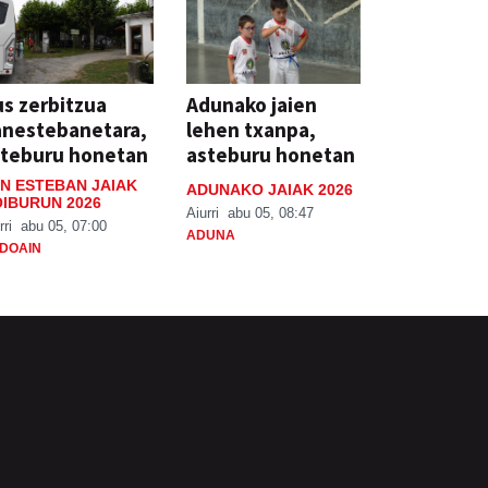
s zerbitzua
Adunako jaien
anestebanetara,
lehen txanpa,
steburu honetan
asteburu honetan
N ESTEBAN JAIAK
ADUNAKO JAIAK 2026
IBURUN 2026
Aiurri
abu 05, 08:47
rri
abu 05, 07:00
ADUNA
DOAIN