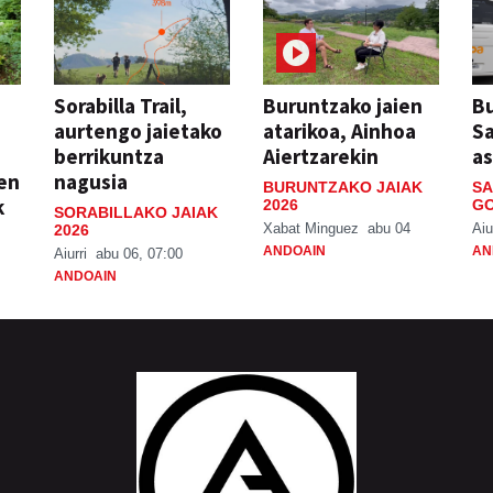
Sorabilla Trail,
Buruntzako jaien
Bu
aurtengo jaietako
atarikoa, Ainhoa
S
berrikuntza
Aiertzarekin
a
ien
nagusia
BURUNTZAKO JAIAK
SA
k
2026
GO
SORABILLAKO JAIAK
Xabat Minguez
abu 04
Aiu
2026
ANDOAIN
AN
Aiurri
abu 06, 07:00
ANDOAIN