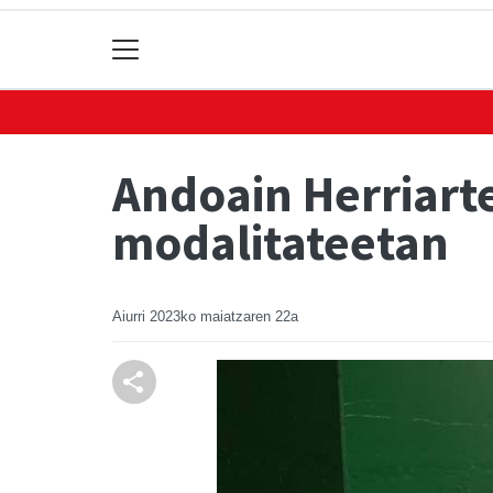
Andoain Herriart
modalitateetan
Aiurri
2023ko maiatzaren 22a