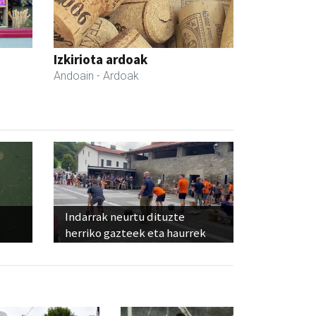
Izkiriota ardoak
Andoain
- Ardoak
Indarrak neurtu dituzte
herriko gazteek eta haurrek