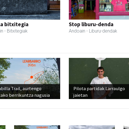
a bitxitegia
Stop liburu-denda
in
- Bitxitegiak
Andoain
- Liburu-dendak
billa Trail, aurtengo
Pilota partidak Larraulgo
tako berrikuntza nagusia
jaietan