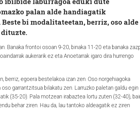
 ibilbide laburragoa eduki dute
omazko palan alde handiagatik
Beste bi modalitateetan, berriz, oso alde
dituzte.
an. Banaka frontoi osoan 9-20, binaka 11-20 eta banaka zazp
oaindarrak aukerarik ez eta Anoetarrak igaro dira hurrengo
n, berriz, egoera bestelakoa izan zen. Oso norgehiagoka
a oso garrantzitsua bilakatu zen. Larruzko paletan galdu egin
atik (35-20). Pala motzean irabaztea lortu zuten (32-40), ba
endu behar ziren. Hau da, lau tantoko aldeagatik ez ziren