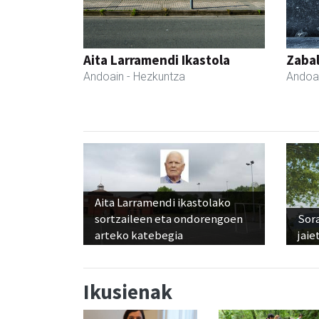
Aita Larramendi Ikastola
Zabal
Andoain
- Hezkuntza
Andoa
Aita Larramendi ikastolako
sortzaileen eta ondorengoen
Sora
arteko katebegia
jaie
Ikusienak