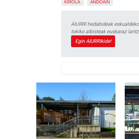
KIROLA
ANDOAIN
AIURRI hedabideak eskualdeko n
tokiko albisteak euskaraz lan
Egin AIURRIkide!