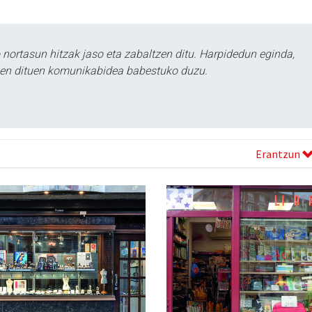
ortasun hitzak jaso eta zabaltzen ditu. Harpidedun eginda,
tzen dituen komunikabidea babestuko duzu.
Erantzun