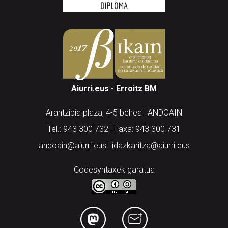
Aiurri.eus - Erroitz BM
Arantzibia plaza, 4-5 behea | ANDOAIN
Tel.: 943 300 732 | Faxa: 943 300 731
andoain@aiurri.eus | idazkaritza@aiurri.eus
Codesyntaxek garatua