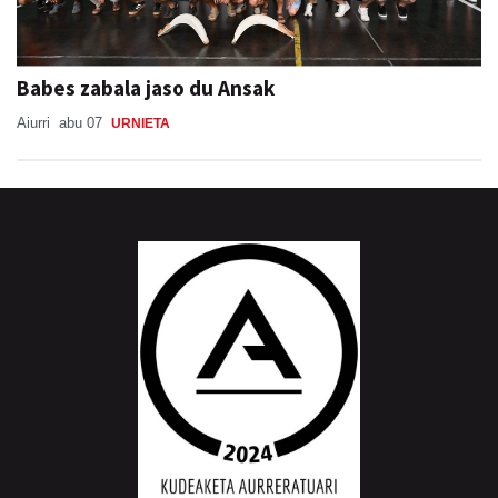
Babes zabala jaso du Ansak
Aiurri
abu 07
URNIETA