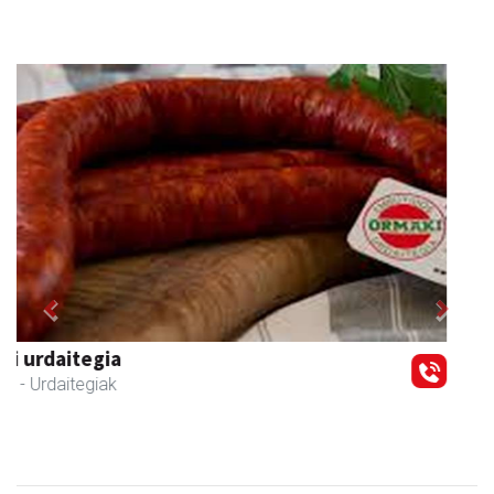
Previous
Next
Elizondo taberna
Andoain
-