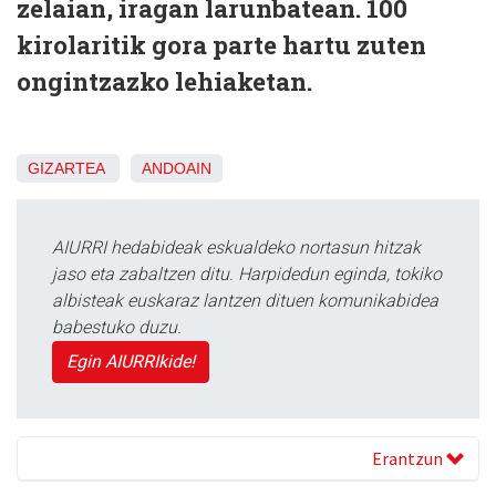
zelaian, iragan larunbatean. 100
kirolaritik gora parte hartu zuten
ongintzazko lehiaketan.
GIZARTEA
ANDOAIN
AIURRI hedabideak eskualdeko nortasun hitzak
jaso eta zabaltzen ditu. Harpidedun eginda, tokiko
albisteak euskaraz lantzen dituen komunikabidea
babestuko duzu.
Egin AIURRIkide!
Erantzun