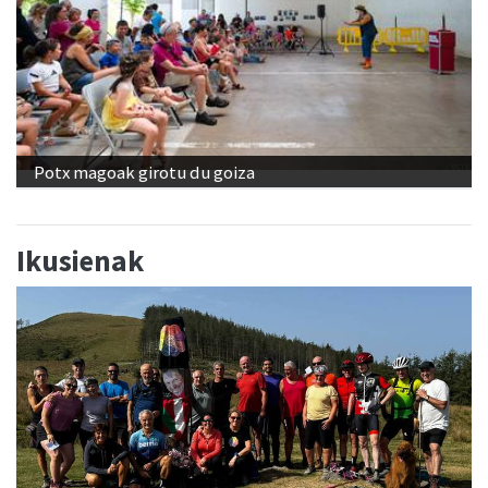
Potx magoak girotu du goiza
Ikusienak