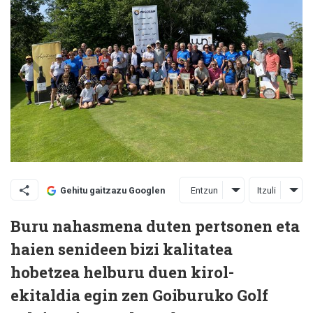
Entzun
Itzuli
Gehitu gaitzazu Googlen
Buru nahasmena duten pertsonen eta
haien senideen bizi kalitatea
hobetzea helburu duen kirol-
ekitaldia egin zen Goiburuko Golf