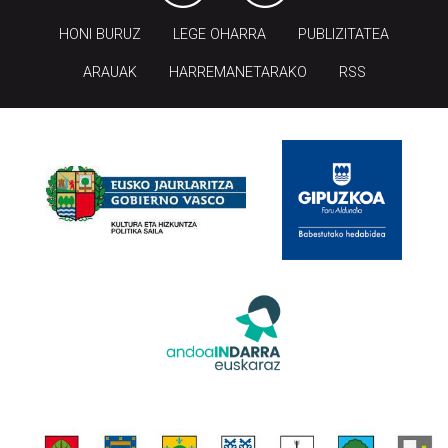
HONI BURUZ
LEGE OHARRA
PUBLIZITATEA
ARAUAK
HARREMANETARAKO
RSS