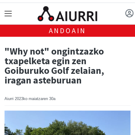
ANDOAIN
"Why not" ongintzazko
txapelketa egin zen
Goiburuko Golf zelaian,
iragan asteburuan
Aiurri
2023ko maiatzaren 30a