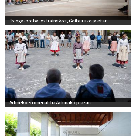
Txinga-proba, estrainekoz, Goiburuko jaietan
Adinekoei omenaldia Adunako plazan