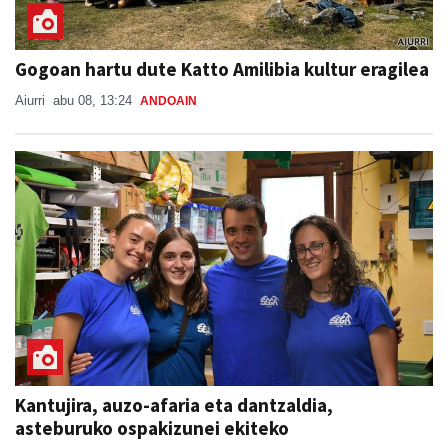
Gogoan hartu dute Katto Amilibia kultur eragilea
Aiurri
abu 08, 13:24
ANDOAIN
Kantujira, auzo-afaria eta dantzaldia,
asteburuko ospakizunei ekiteko