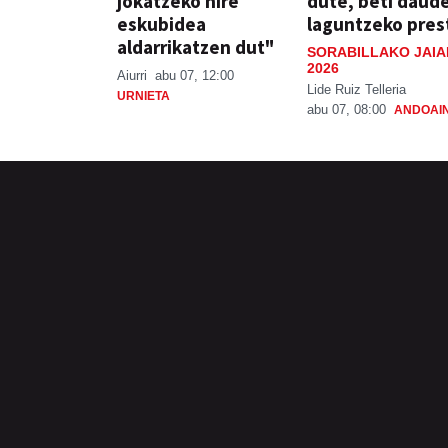
jokatzeko nire
dute, beti daud
eskubidea
laguntzeko pres
aldarrikatzen dut"
SORABILLAKO JAIA
2026
Aiurri
abu 07, 12:00
Lide Ruiz Telleria
URNIETA
abu 07, 08:00
ANDOAI