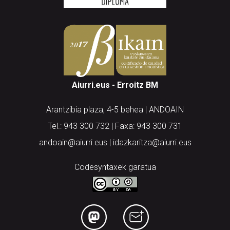
Aiurri.eus - Erroitz BM
Arantzibia plaza, 4-5 behea | ANDOAIN
Tel.: 943 300 732 | Faxa: 943 300 731
andoain@aiurri.eus | idazkaritza@aiurri.eus
Codesyntaxek garatua