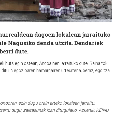
 aurrealdean dagoen lokalean jarraituko
ale Nagusiko denda utzita. Dendariek
erri dute.
ek huts egin ostean, Andoainen jarraituko dute. Baina toki
ditu. Negozioaren hamargarren urteurrena, beraz, egoitza
doren, ezin dugu orain arteko lokalean jarraitu.
tertu dugu, zailtasunak izan ditugulako. Azkenik, KEINU