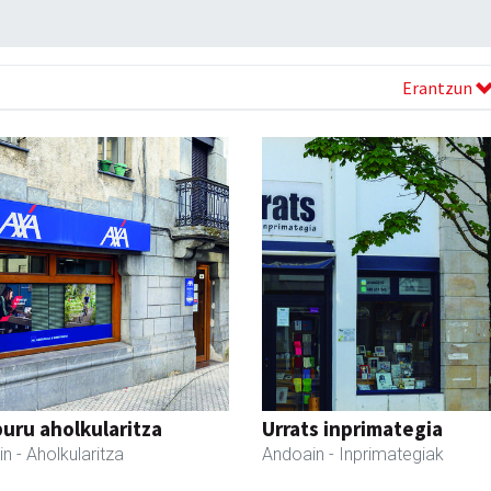
Erantzun
uru aholkularitza
Urrats inprimategia
in
- Aholkularitza
Andoain
- Inprimategiak