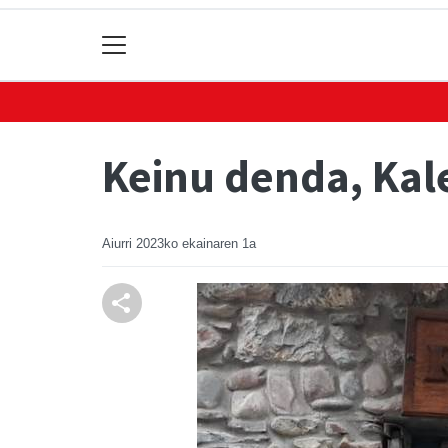
Keinu denda, Kal
Aiurri
2023ko ekainaren 1a