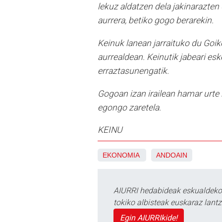
lekuz aldatzen dela jakinarazten 
aurrera, betiko gogo berarekin.
Keinuk lanean jarraituko du Goik
aurrealdean. Keinutik jabeari es
erraztasunengatik.
Gogoan izan irailean hamar urte 
egongo zaretela.
KEINU
EKONOMIA
ANDOAIN
AIURRI hedabideak eskualdeko n
tokiko albisteak euskaraz lan
Egin AIURRIkide!