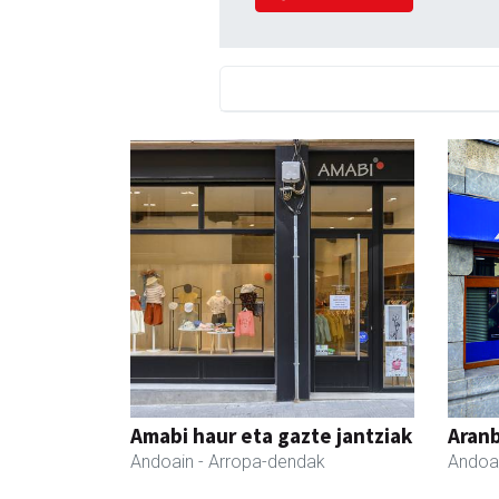
Amabi haur eta gazte jantziak
Aranb
Andoain
- Arropa-dendak
Andoa