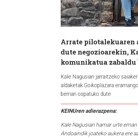
Arrate pilotalekuaren
dute negozioarekin, K
komunikatua zabaldu b
Kale Nagusian jarraitzeko saiaker
aldaketak Goikoplazara eramango 
berrian ospatuko dute.
KEINUren adierazpena:
Kale Nagusian hamar urte eman on
Andoaindik joateko aukera ere az