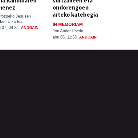
ma Kandidaren
sortzaileen eta
menez
ondorengoen
arteko katebegia
rrozpeko Jesusen
ben Elkartea
IN MEMORIAM
 07, 09:25
ANDOAIN
Jon Ander Ubeda
abu 06, 11:38
ANDOAIN