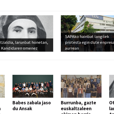
SAPAko hainbat langilek
tzaldia, larunbat honetan,
protesta egin dute enpres
 Kandidaren omenez
aurrean
Babes zabala jaso
Burrunba, gazte
Ot
n
du Ansak
euskaltzaleen
la