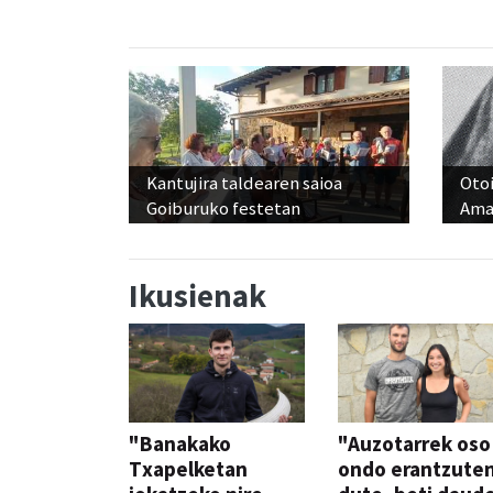
Kantujira taldearen saioa
Otoi
Goiburuko festetan
Ama
Ikusienak
"Banakako
"Auzotarrek oso
Txapelketan
ondo erantzute