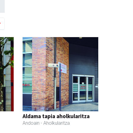
Aldama tapia aholkularitza
Andoain
- Aholkularitza