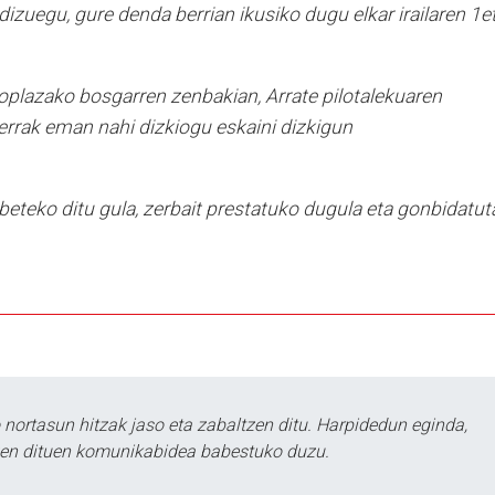
dizuegu, gure denda berrian ikusiko dugu elkar irailaren 1et
oplazako bosgarren zenbakian, Arrate pilotalekuaren
kerrak eman nahi dizkiogu eskaini dizkigun
beteko ditu gula, zerbait prestatuko dugula eta gonbidatut
ortasun hitzak jaso eta zabaltzen ditu. Harpidedun eginda,
tzen dituen komunikabidea babestuko duzu.