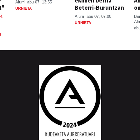
e
ekimen berria
A
Aiurri
abu 07, 13:55
t"
Beterri-Buruntzan
o
URNIETA
K
Aiurri
abu 07, 07:00
Be
Ala
URNIETA
abu
N