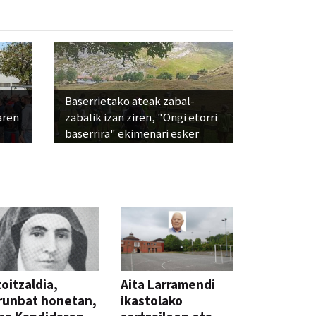
Baserrietako ateak zabal-
aren
zabalik izan ziren, "Ongi etorri
baserrira" ekimenari esker
oitzaldia,
Aita Larramendi
runbat honetan,
ikastolako