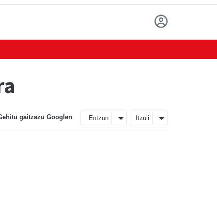
ra
Gehitu gaitzazu Googlen
Entzun
Itzuli