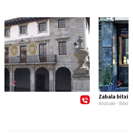
Previous
Next
Zabala bitxitegia
Andoain
- Bitxitegiak