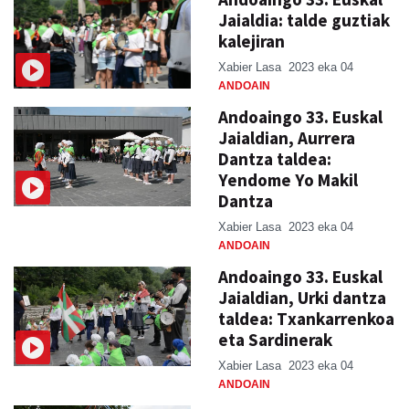
Jaialdia: talde guztiak
kalejiran
Xabier Lasa
2023 eka 04
ANDOAIN
Andoaingo 33. Euskal
Jaialdian, Aurrera
Dantza taldea:
Yendome Yo Makil
Dantza
Xabier Lasa
2023 eka 04
ANDOAIN
Andoaingo 33. Euskal
Jaialdian, Urki dantza
taldea: Txankarrenkoa
eta Sardinerak
Xabier Lasa
2023 eka 04
ANDOAIN