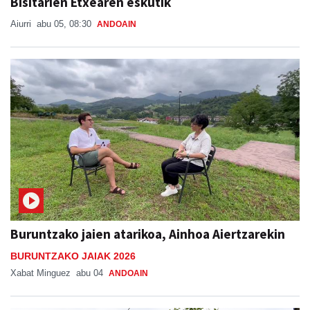
Bisitarien Etxearen eskutik
Aiurri
abu 05, 08:30
ANDOAIN
Buruntzako jaien atarikoa, Ainhoa Aiertzarekin
BURUNTZAKO JAIAK 2026
Xabat Minguez
abu 04
ANDOAIN