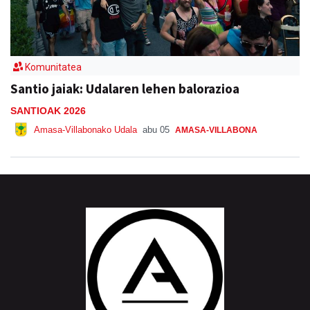
Komunitatea
Santio jaiak: Udalaren lehen balorazioa
SANTIOAK 2026
Amasa-Villabonako Udala
abu 05
AMASA-VILLABONA