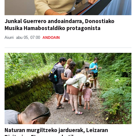
Junkal Guerrero andoaindarra, Donostiako
Musika Hamabostaldiko protagonista
Aiurri
abu 05, 07:00
ANDOAIN
Naturan murgiltzeko jarduerak, Leizaran