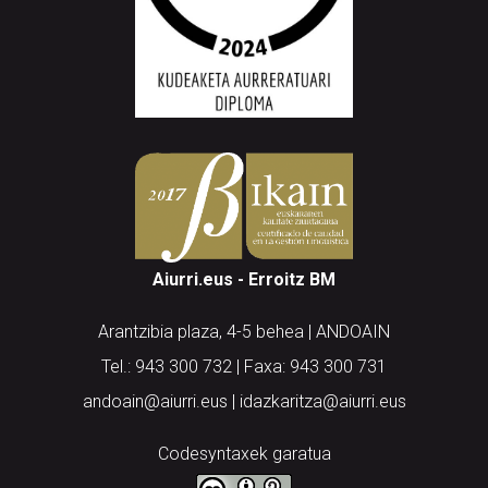
Aiurri.eus - Erroitz BM
Arantzibia plaza, 4-5 behea | ANDOAIN
Tel.: 943 300 732 | Faxa: 943 300 731
andoain@aiurri.eus | idazkaritza@aiurri.eus
Codesyntaxek garatua