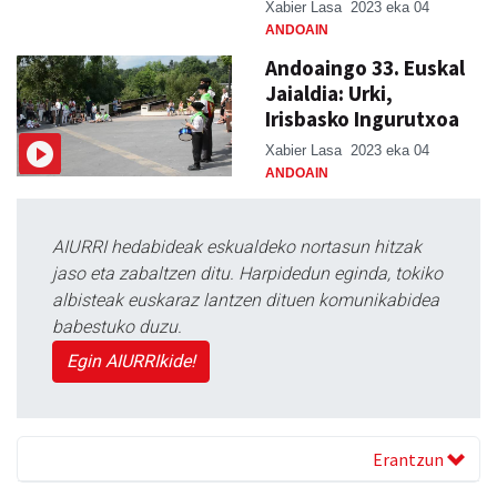
Xabier Lasa
2023 eka 04
ANDOAIN
Andoaingo 33. Euskal
Jaialdia: Urki,
Irisbasko Ingurutxoa
Xabier Lasa
2023 eka 04
ANDOAIN
AIURRI hedabideak eskualdeko nortasun hitzak
jaso eta zabaltzen ditu. Harpidedun eginda, tokiko
albisteak euskaraz lantzen dituen komunikabidea
babestuko duzu.
Egin AIURRIkide!
Erantzun