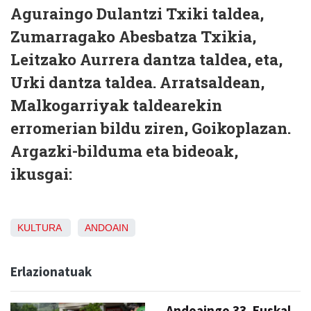
Aguraingo Dulantzi Txiki taldea,
Zumarragako Abesbatza Txikia,
Leitzako Aurrera dantza taldea, eta,
Urki dantza taldea. Arratsaldean,
Malkogarriyak taldearekin
erromerian bildu ziren, Goikoplazan.
Argazki-bilduma eta bideoak,
ikusgai:
KULTURA
ANDOAIN
Erlazionatuak
Andoaingo 33. Euskal