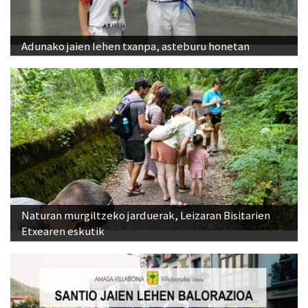
Adunako jaien lehen txanpa, asteburu honetan
Naturan murgiltzeko jarduerak, Leizaran Bisitarien
Etxearen eskutik