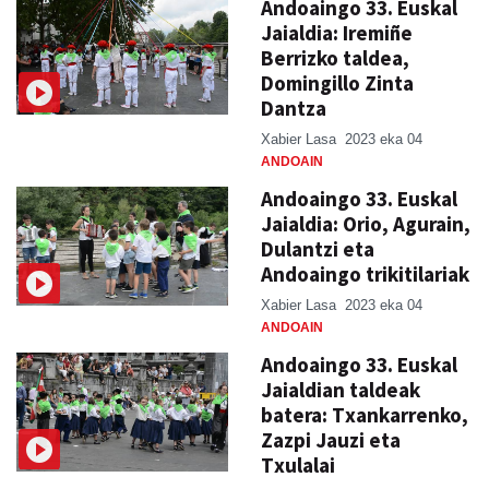
Andoaingo 33. Euskal
Jaialdia: Iremiñe
Berrizko taldea,
Domingillo Zinta
Dantza
Xabier Lasa
2023 eka 04
ANDOAIN
Andoaingo 33. Euskal
Jaialdia: Orio, Agurain,
Dulantzi eta
Andoaingo trikitilariak
Xabier Lasa
2023 eka 04
ANDOAIN
Andoaingo 33. Euskal
Jaialdian taldeak
batera: Txankarrenko,
Zazpi Jauzi eta
Txulalai