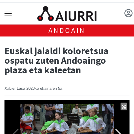
ANDOAIN
Euskal jaialdi koloretsua
ospatu zuten Andoaingo
plaza eta kaleetan
Xabier Lasa
2023ko ekainaren 5a