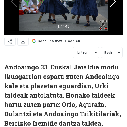
Gehitu gaitzazu Googlen
Entzun
Itzuli
Andoaingo 33. Euskal Jaialdia modu
ikusgarrian ospatu zuten Andoaingo
kale eta plazetan eguardian, Urki
taldeak antolatuta. Honako taldeek
hartu zuten parte: Orio, Agurain,
Dulantzi eta Andoaingo Trikitilariak,
Berrizko Iremiñe dantza taldea,