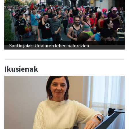
Santio jaiak: Udalaren lehen balorazioa
Ikusienak