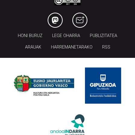
HONI BURUZ
LEGE OHARRA
PUBLIZITATEA
ARAUAK
HARREMANETARAKO
RSS