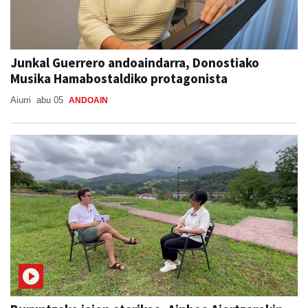
Junkal Guerrero andoaindarra, Donostiako
Musika Hamabostaldiko protagonista
Aiurri
abu 05
ANDOAIN