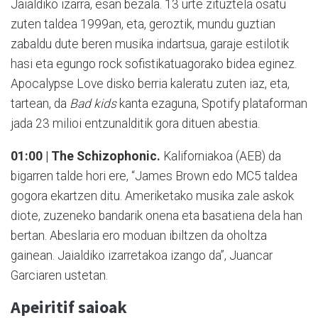
Jaialdiko izarra, esan bezala. 13 urte zituztela osatu
zuten taldea 1999an, eta, geroztik, mundu guztian
zabaldu dute beren musika indartsua, garaje estilotik
hasi eta egungo rock sofistikatuagorako bidea eginez.
Apocalypse Love disko berria kaleratu zuten iaz, eta,
tartean, da
Bad kids
kanta ezaguna, Spotify plataforman
jada 23 milioi entzunalditik gora dituen abestia.
01:00 | The Schizophonic.
Kaliforniakoa (AEB) da
bigarren talde hori ere, “James Brown edo MC5 taldea
gogora ekartzen ditu. Ameriketako musika zale askok
diote, zuzeneko bandarik onena eta basatiena dela han
bertan. Abeslaria ero moduan ibiltzen da oholtza
gainean. Jaialdiko izarretakoa izango da”, Juancar
Garciaren ustetan.
Apeiritif saioak