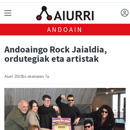
ANDOAIN
Andoaingo Rock Jaialdia,
ordutegiak eta artistak
Aiurri
2023ko ekainaren 7a