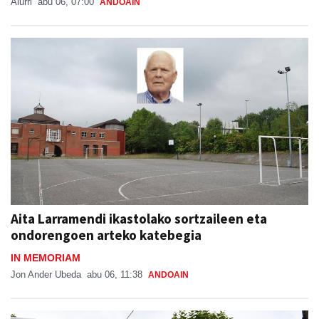
Aiurri
abu 06, 07:00
ANDOAIN
Aita Larramendi ikastolako sortzaileen eta
ondorengoen arteko katebegia
IN MEMORIAM
Jon Ander Ubeda
abu 06, 11:38
ANDOAIN