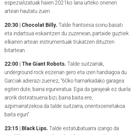
espezializatuak haien 2021ko lana urteko onenen
artean hautatu zuen.
20:30 | Chocolat Billy.
Talde frantsesa soinu basati
eta indartsua eskaintzen du zuzenean, partaide guztiek
elkarren artean instrumentuak trukatzen dituzten
bitartean.
22:00 | The Giant Robots.
Talde suitzarrak,
underground rock eszenan gero eta izen handiagoa du.
Garciak adierazi zuenez, “60ko hamarkadako garagea
egiten dute, baina eguneratua. Egia da garajeak ez duela
arorik distiratsuena bizi, baina baita ere,
azpimarratzekoa da talde suitzarra, onentxoenetakoa
baita egun”.
23:15 | Black Lips.
Talde estatubatuarra izango da