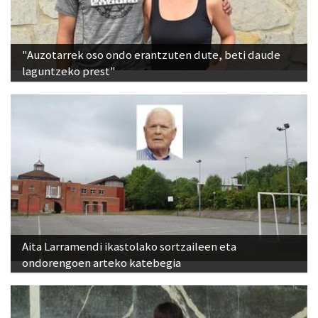
"Auzotarrek oso ondo erantzuten dute, beti daude
laguntzeko prest"
Aita Larramendi ikastolako sortzaileen eta
ondorengoen arteko katebegia