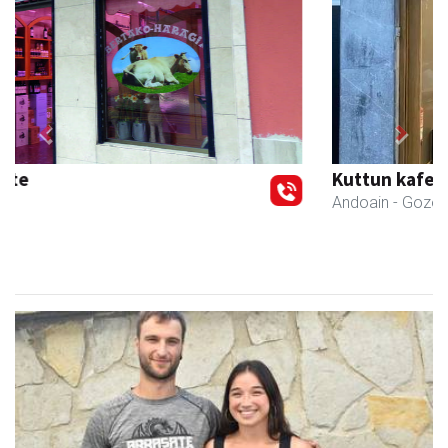
Previous
Next
Kuttun kafetegia
Andoain
- Gozotegiak