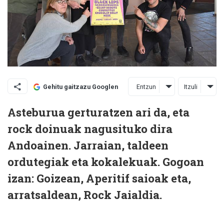
Entzun
Itzuli
Gehitu gaitzazu Googlen
Asteburua gerturatzen ari da, eta
rock doinuak nagusituko dira
Andoainen. Jarraian, taldeen
ordutegiak eta kokalekuak. Gogoan
izan: Goizean, Aperitif saioak eta,
arratsaldean, Rock Jaialdia.