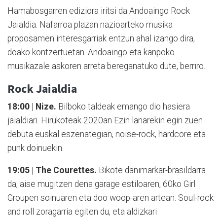
Hamabosgarren ediziora iritsi da Andoaingo Rock
Jaialdia. Nafarroa plazan nazioarteko musika
proposamen interesgarriak entzun ahal izango dira,
doako kontzertuetan. Andoaingo eta kanpoko
musikazale askoren arreta bereganatuko dute, berriro.
Rock Jaialdia
18:00 | Nize.
Bilboko taldeak emango dio hasiera
jaialdiari. Hirukoteak 2020an Ezin lanarekin egin zuen
debuta euskal eszenategian, noise-rock, hardcore eta
punk doinuekin.
19:05 | The Courettes.
Bikote danimarkar-brasildarra
da, aise mugitzen dena garage estiloaren, 60ko Girl
Groupen soinuaren eta doo woop-aren artean. Soul-rock
and roll zoragarria egiten du, eta aldizkari