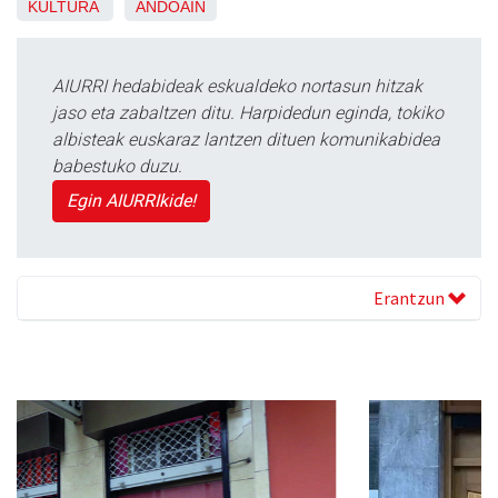
KULTURA
ANDOAIN
AIURRI hedabideak eskualdeko nortasun hitzak
jaso eta zabaltzen ditu. Harpidedun eginda, tokiko
albisteak euskaraz lantzen dituen komunikabidea
babestuko duzu.
Egin AIURRIkide!
Erantzun