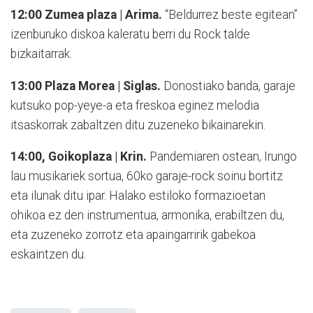
12:00 Zumea plaza | Arima.
“Beldurrez beste egitean”
izenburuko diskoa kaleratu berri du Rock talde
bizkaitarrak.
13:00 Plaza Morea | Siglas.
Donostiako banda, garaje
kutsuko pop-yeye-a eta freskoa eginez melodia
itsaskorrak zabaltzen ditu zuzeneko bikainarekin.
14:00, Goikoplaza | Krin.
Pandemiaren ostean, Irungo
lau musikariek sortua, 60ko garaje-rock soinu bortitz
eta ilunak ditu ipar. Halako estiloko formazioetan
ohikoa ez den instrumentua, armonika, erabiltzen du,
eta zuzeneko zorrotz eta apaingarririk gabekoa
eskaintzen du.