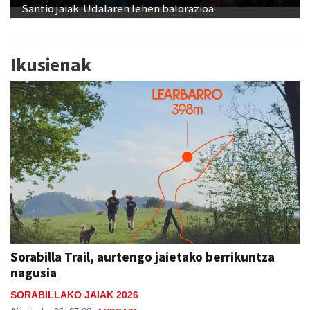
Santio jaiak: Udalaren lehen balorazioa
Ikusienak
Sorabilla Trail, aurtengo jaietako berrikuntza
nagusia
SORABILLAKO JAIAK 2026