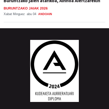
Buruntzako jaien atarikoa, Ainhoa Aiertzarekin
BURUNTZAKO JAIAK 2026
Xabat Minguez
abu 04
ANDOAIN