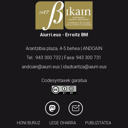
Aiurri.eus - Erroitz BM
Arantzibia plaza, 4-5 behea | ANDOAIN
Tel.: 943 300 732 | Faxa: 943 300 731
andoain@aiurri.eus | idazkaritza@aiurri.eus
Codesyntaxek garatua
HONI BURUZ
LEGE OHARRA
PUBLIZITATEA