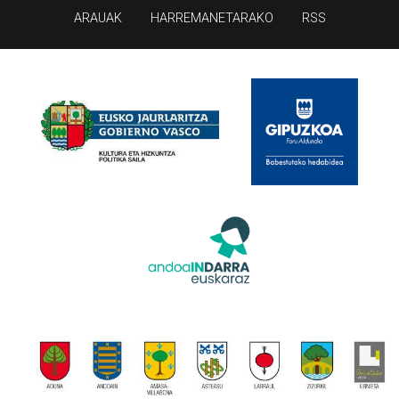
ARAUAK
HARREMANETARAKO
RSS