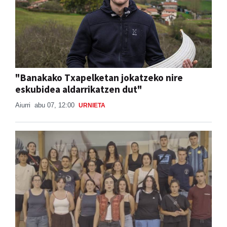
"Banakako Txapelketan jokatzeko nire
eskubidea aldarrikatzen dut"
Aiurri
abu 07, 12:00
URNIETA