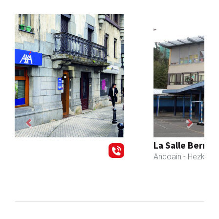
Previous
Next
La Salle Berrozpe Ikastetxea
Andoain
- Hezkuntza