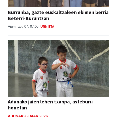
Burrunba, gazte euskaltzaleen ekimen berria
Beterri-Buruntzan
Aiurri
abu 07, 07:00
URNIETA
Adunako jaien lehen txanpa, asteburu
honetan
ADUNAKO JAIAK 2026