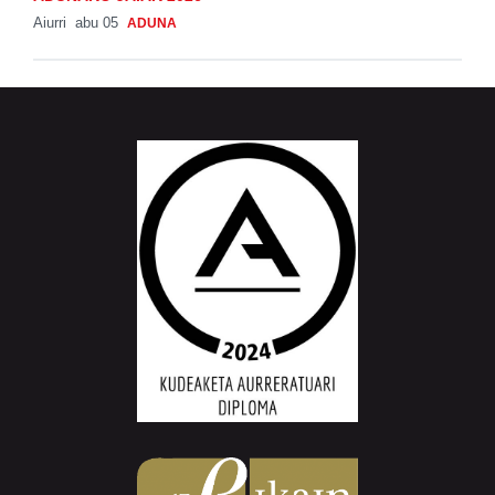
Aiurri
abu 05
ADUNA