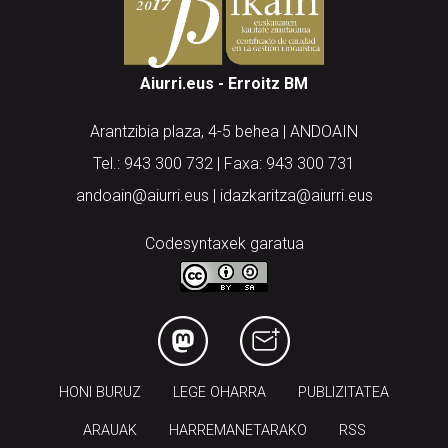
Aiurri.eus - Erroitz BM
Arantzibia plaza, 4-5 behea | ANDOAIN
Tel.: 943 300 732 | Faxa: 943 300 731
andoain@aiurri.eus | idazkaritza@aiurri.eus
Codesyntaxek garatua
HONI BURUZ
LEGE OHARRA
PUBLIZITATEA
ARAUAK
HARREMANETARAKO
RSS