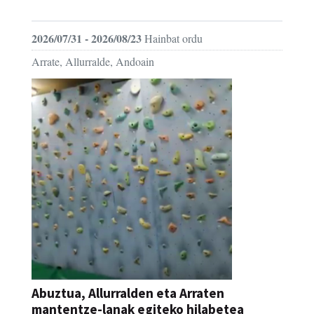
FESTAK
2026/07/31 - 2026/08/23
Hainbat ordu
Arrate, Allurralde, Andoain
Abuztua, Allurralden eta Arraten
mantentze-lanak egiteko hilabetea