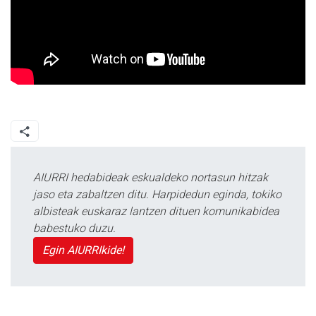
AIURRI hedabideak eskualdeko nortasun hitzak
jaso eta zabaltzen ditu. Harpidedun eginda, tokiko
albisteak euskaraz lantzen dituen komunikabidea
babestuko duzu.
Egin AIURRIkide!