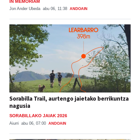
IN MEMORIAM
Jon Ander Ubeda
abu 06, 11:38
ANDOAIN
Sorabilla Trail, aurtengo jaietako berrikuntza
nagusia
SORABILLAKO JAIAK 2026
Aiurri
abu 06, 07:00
ANDOAIN