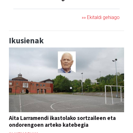
»» Ekitaldi gehiago
Ikusienak
Aita Larramendi ikastolako sortzaileen eta
ondorengoen arteko katebegia