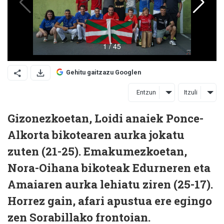
Gehitu gaitzazu Googlen
Entzun
Itzuli
Gizonezkoetan, Loidi anaiek Ponce-
Alkorta bikotearen aurka jokatu
zuten (21-25). Emakumezkoetan,
Nora-Oihana bikoteak Edurneren eta
Amaiaren aurka lehiatu ziren (25-17).
Horrez gain, afari apustua ere egingo
zen Sorabillako frontoian.