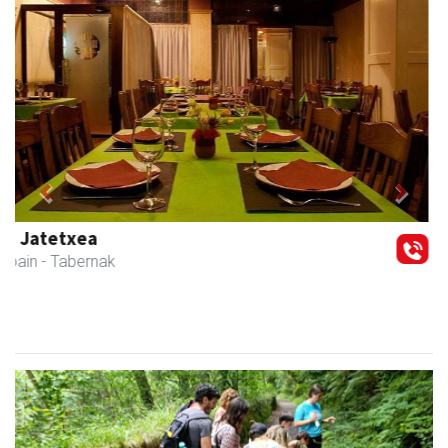
Previous
Next
Txindoki taberna
Andoain
-