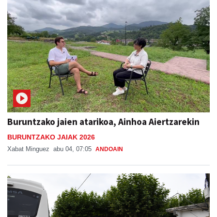
Buruntzako jaien atarikoa, Ainhoa Aiertzarekin
BURUNTZAKO JAIAK 2026
Xabat Minguez
abu 04, 07:05
ANDOAIN