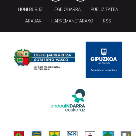
HONI BURUZ
LEGE OHARRA
PUBLIZITATEA
ARAUAK
HARREMANETARAKO
RSS