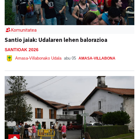
Komunitatea
Santio jaiak: Udalaren lehen balorazioa
SANTIOAK 2026
Amasa-Villabonako Udala
abu 05
AMASA-VILLABONA