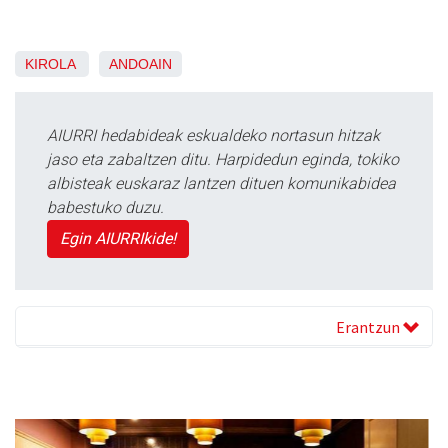
KIROLA
ANDOAIN
AIURRI hedabideak eskualdeko nortasun hitzak
jaso eta zabaltzen ditu. Harpidedun eginda, tokiko
albisteak euskaraz lantzen dituen komunikabidea
babestuko duzu.
Egin AIURRIkide!
Erantzun