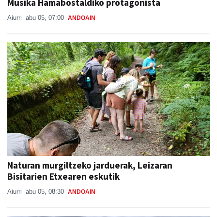
Musika Hamabostaldiko protagonista
Aiurri
abu 05, 07:00
ANDOAIN
Naturan murgiltzeko jarduerak, Leizaran
Bisitarien Etxearen eskutik
Aiurri
abu 05, 08:30
ANDOAIN