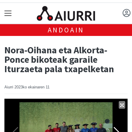
ANDOAIN
Nora-Oihana eta Alkorta-
Ponce bikoteak garaile
Iturzaeta pala txapelketan
Aiurri
2023ko ekainaren 11