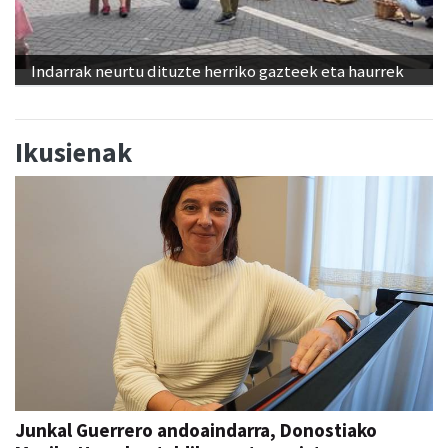
Indarrak neurtu dituzte herriko gazteek eta haurrek
Ikusienak
Junkal Guerrero andoaindarra, Donostiako