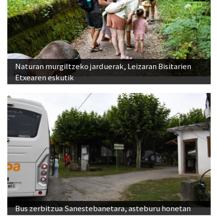
Naturan murgiltzeko jarduerak, Leizaran Bisitarien
Etxearen eskutik
Bus zerbitzua Sanestebanetara, asteburu honetan