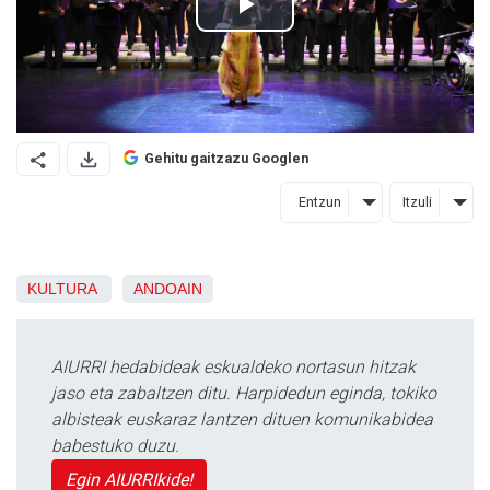
Gehitu gaitzazu Googlen
Entzun
Itzuli
KULTURA
ANDOAIN
AIURRI hedabideak eskualdeko nortasun hitzak
jaso eta zabaltzen ditu. Harpidedun eginda, tokiko
albisteak euskaraz lantzen dituen komunikabidea
babestuko duzu.
Egin AIURRIkide!