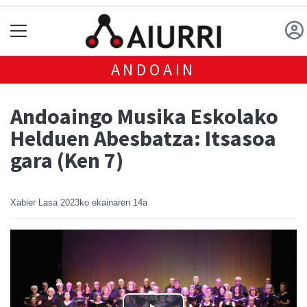
ANDOAIN
Andoaingo Musika Eskolako
Helduen Abesbatza: Itsasoa
gara (Ken 7)
Xabier Lasa
2023ko ekainaren 14a