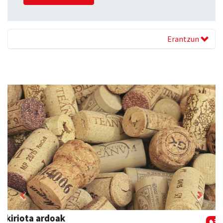
Erantzun
Previous
Next
Azkain motoak