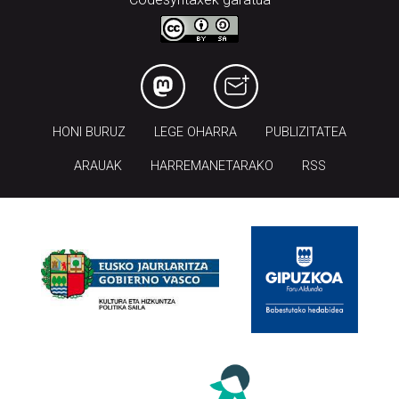
HONI BURUZ
LEGE OHARRA
PUBLIZITATEA
ARAUAK
HARREMANETARAKO
RSS