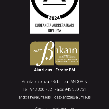
Aiurri.eus - Erroitz BM
Arantzibia plaza, 4-5 behea | ANDOAIN
Tel.: 943 300 732 | Faxa: 943 300 731
andoain@aiurri.eus | idazkaritza@aiurri.eus
Codesyntaxek garatua