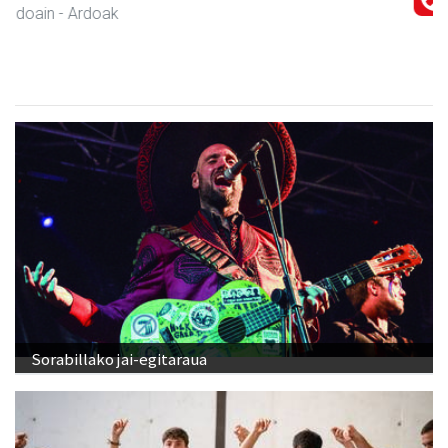
Andoain
- Motor dendak
Sorabillako jai-egitaraua