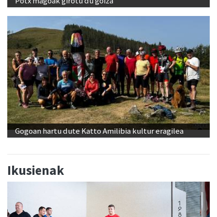
Potx magoak girotu du goiza
Gogoan hartu dute Katto Amilibia kultur eragilea
Ikusienak