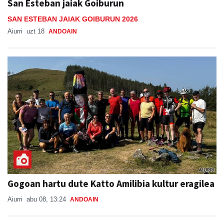
San Esteban jaiak Goiburun
SAN ESTEBAN JAIAK GOIBURUN 2026
Aiurri
uzt 18
ANDOAIN
Gogoan hartu dute Katto Amilibia kultur eragilea
Aiurri
abu 08, 13:24
ANDOAIN