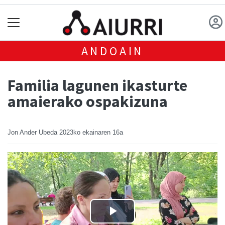
ANDOAIN
Familia lagunen ikasturte
amaierako ospakizuna
Jon Ander Ubeda
2023ko ekainaren 16a