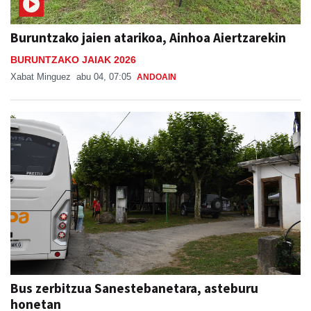
Buruntzako jaien atarikoa, Ainhoa Aiertzarekin
BURUNTZAKO JAIAK 2026
Xabat Minguez
abu 04, 07:05
ANDOAIN
Bus zerbitzua Sanestebanetara, asteburu
honetan