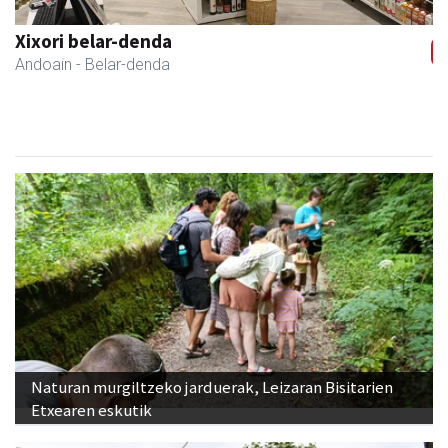
Previous
Next
Elizondo taberna
Andoain
-
Naturan murgiltzeko jarduerak, Leizaran Bisitarien
Etxearen eskutik