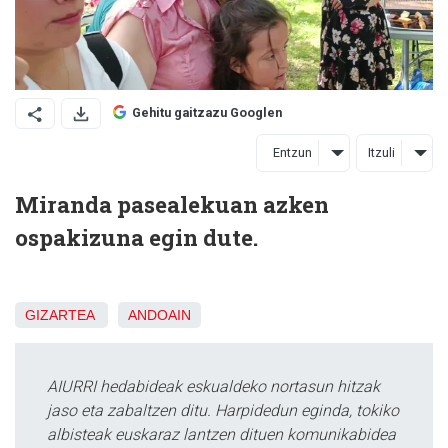
Gehitu gaitzazu Googlen
Entzun
Itzuli
Miranda pasealekuan azken
ospakizuna egin dute.
GIZARTEA
ANDOAIN
AIURRI hedabideak eskualdeko nortasun hitzak
jaso eta zabaltzen ditu. Harpidedun eginda, tokiko
albisteak euskaraz lantzen dituen komunikabidea