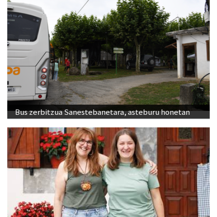
Bus zerbitzua Sanestebanetara, asteburu honetan