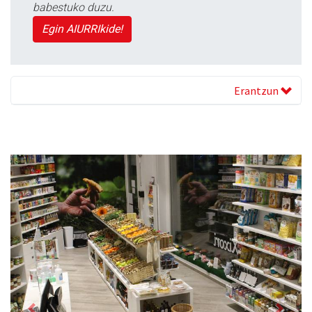
babestuko duzu.
Egin AIURRIkide!
Erantzun