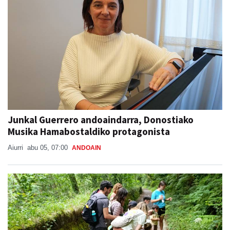
Junkal Guerrero andoaindarra, Donostiako
Musika Hamabostaldiko protagonista
Aiurri
abu 05, 07:00
ANDOAIN