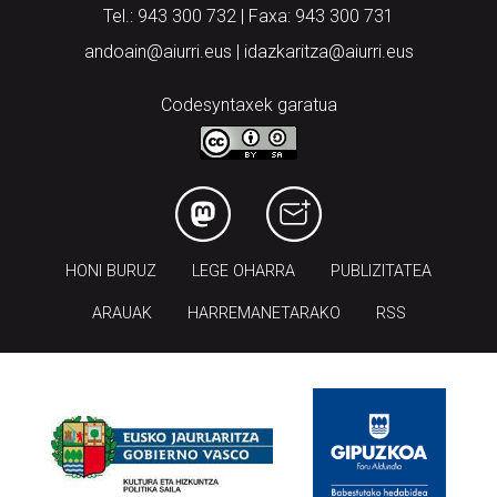
Tel.: 943 300 732 | Faxa: 943 300 731
andoain@aiurri.eus | idazkaritza@aiurri.eus
Codesyntaxek garatua
HONI BURUZ
LEGE OHARRA
PUBLIZITATEA
ARAUAK
HARREMANETARAKO
RSS