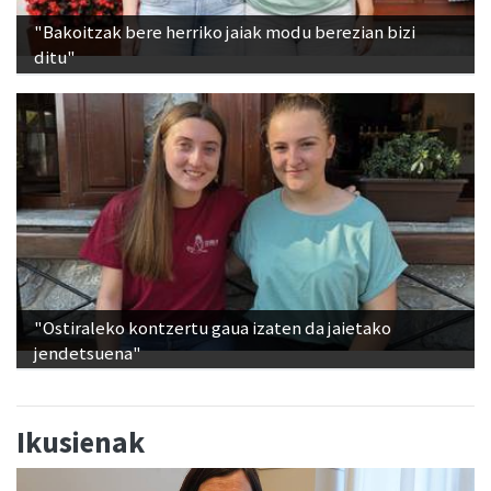
"Bakoitzak bere herriko jaiak modu berezian bizi
ditu"
"Ostiraleko kontzertu gaua izaten da jaietako
jendetsuena"
Ikusienak