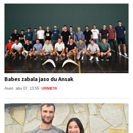
Babes zabala jaso du Ansak
Aiurri
abu 07, 13:55
URNIETA