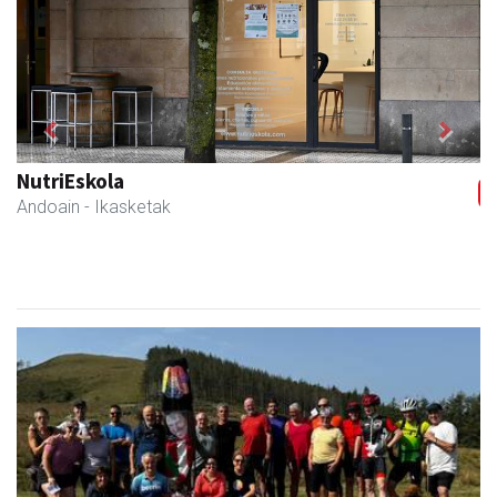
Previous
Next
Xixori belar-denda
Andoain
- Belar-denda