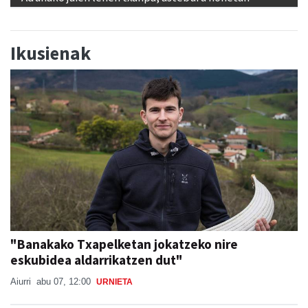
Ikusienak
"Banakako Txapelketan jokatzeko nire
eskubidea aldarrikatzen dut"
Aiurri
abu 07, 12:00
URNIETA