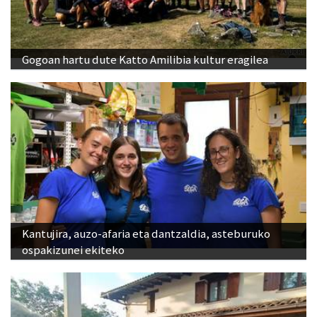
Gogoan hartu dute Katto Amilibia kultur eragilea
Kantujira, auzo-afaria eta dantzaldia, asteburuko
ospakizunei ekiteko