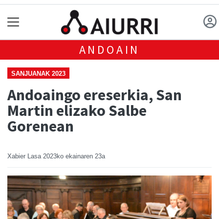
ANDOAIN
SANJUANAK 2023
Andoaingo ereserkia, San
Martin elizako Salbe
Gorenean
Xabier Lasa
2023ko ekainaren 23a