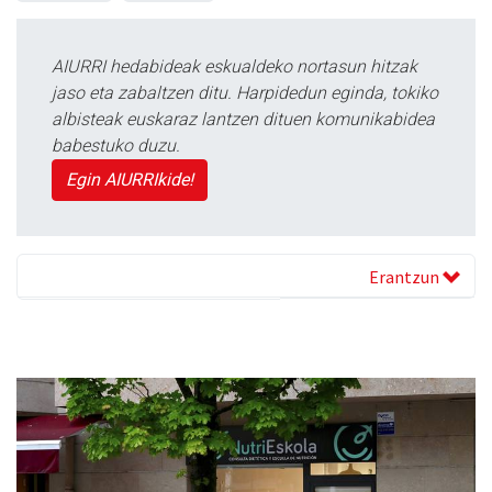
AIURRI hedabideak eskualdeko nortasun hitzak
jaso eta zabaltzen ditu. Harpidedun eginda, tokiko
albisteak euskaraz lantzen dituen komunikabidea
babestuko duzu.
Egin AIURRIkide!
Erantzun