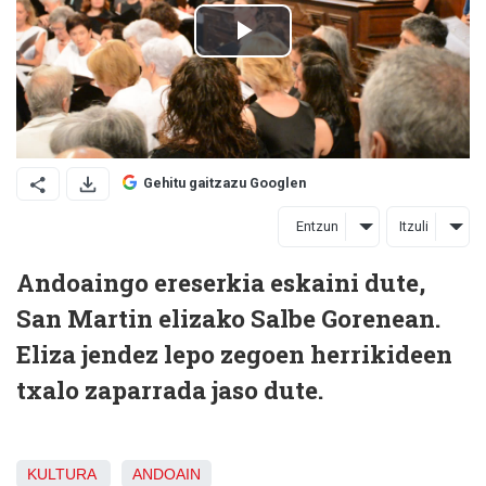
Gehitu gaitzazu Googlen
Entzun
Itzuli
Andoaingo ereserkia eskaini dute,
San Martin elizako Salbe Gorenean.
Eliza jendez lepo zegoen herrikideen
txalo zaparrada jaso dute.
KULTURA
ANDOAIN