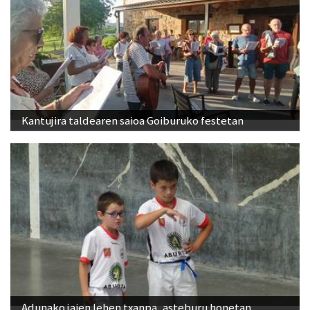
Kantujira taldearen saioa Goiburuko festetan
Adunako jaien lehen txanpa, asteburu honetan