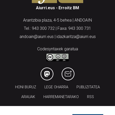
Aiurri.eus - Erroitz BM
Arantzibia plaza, 4-5 behea | ANDOAIN
Tel.: 943 300 732 | Faxa: 943 300 731
andoain@aiurri.eus | idazkaritza@aiurri.eus
Codesyntaxek garatua
HONI BURUZ
LEGE OHARRA
PUBLIZITATEA
ARAUAK
HARREMANETARAKO
RSS