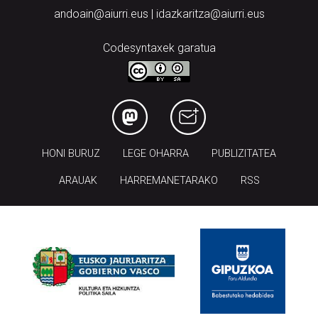
andoain@aiurri.eus | idazkaritza@aiurri.eus
Codesyntaxek garatua
HONI BURUZ
LEGE OHARRA
PUBLIZITATEA
ARAUAK
HARREMANETARAKO
RSS