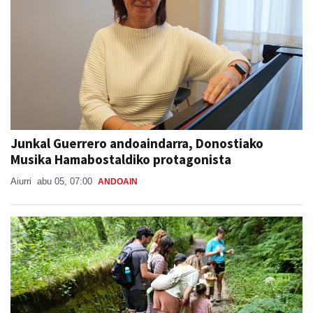
Junkal Guerrero andoaindarra, Donostiako
Musika Hamabostaldiko protagonista
Aiurri
abu 05, 07:00
ANDOAIN