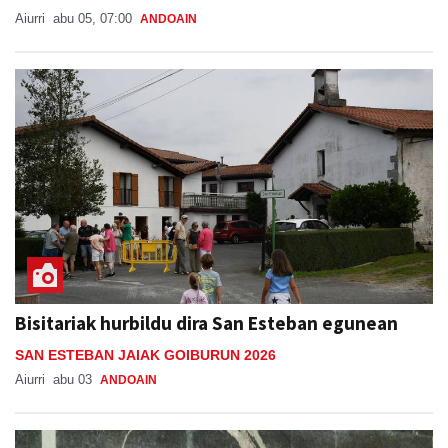
Aiurri
abu 05, 07:00
ANDOAIN
Bisitariak hurbildu dira San Esteban egunean
SAN ESTEBAN JAIAK GOIBURUN 2026
Aiurri
abu 03
ANDOAIN