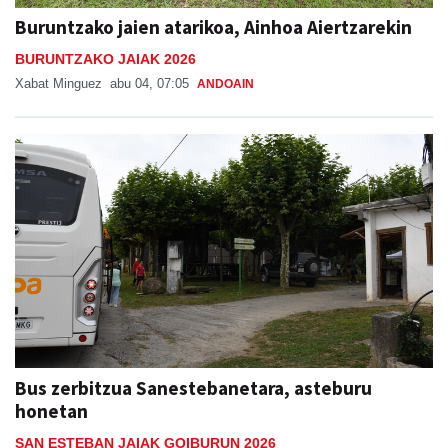
Buruntzako jaien atarikoa, Ainhoa Aiertzarekin
BURUNTZAKO JAIAK 2026
Xabat Minguez
abu 04, 07:05
ANDOAIN
Bus zerbitzua Sanestebanetara, asteburu
honetan
SAN ESTEBAN JAIAK GOIBURUN 2026