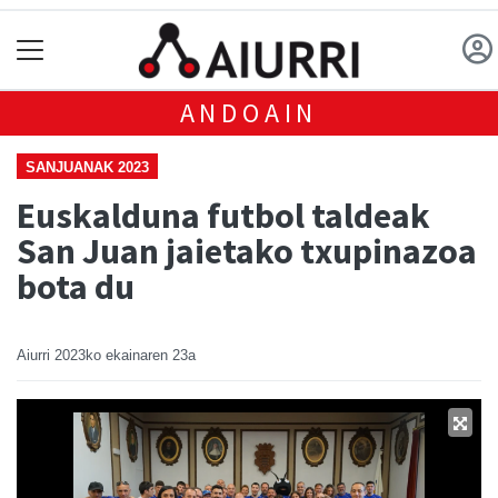
ANDOAIN
SANJUANAK 2023
Euskalduna futbol taldeak
San Juan jaietako txupinazoa
bota du
Aiurri
2023ko ekainaren 23a