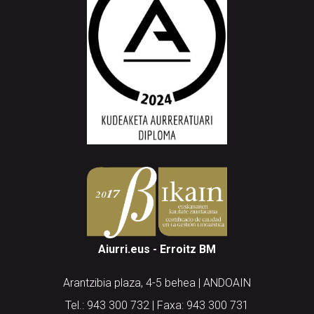
Aiurri.eus - Erroitz BM
Arantzibia plaza, 4-5 behea | ANDOAIN
Tel.: 943 300 732 | Faxa: 943 300 731