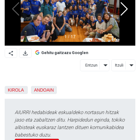
Gehitu gaitzazu Googlen
Entzun
Itzuli
KIROLA
ANDOAIN
AIURRI hedabideak eskualdeko nortasun hitzak
jaso eta zabaltzen ditu. Harpidedun eginda, tokiko
albisteak euskaraz lantzen dituen komunikabidea
babestuko duzu.