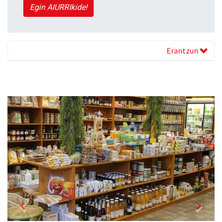
Egin AIURRIkide!
Erantzun
Previous
Next