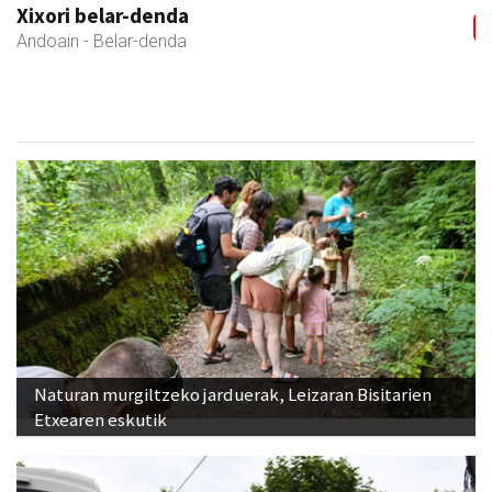
Mendi autoeskola
Andoain
- Autoeskolak
Naturan murgiltzeko jarduerak, Leizaran Bisitarien
Etxearen eskutik