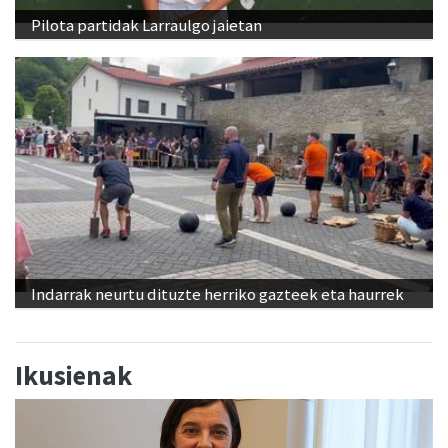
Pilota partidak Larraulgo jaietan
Indarrak neurtu dituzte herriko gazteek eta haurrek
Ikusienak