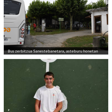
Bus zerbitzua Sanestebanetara, asteburu honetan