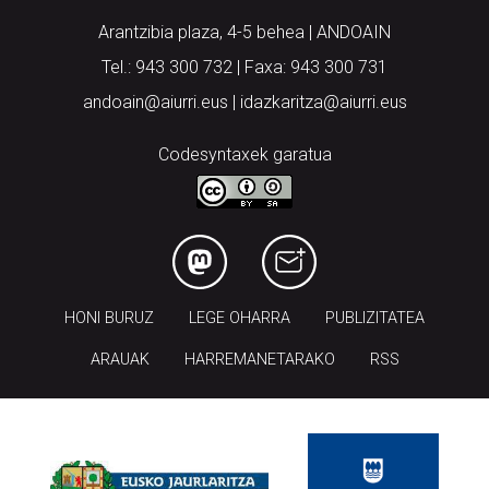
Arantzibia plaza, 4-5 behea | ANDOAIN
Tel.: 943 300 732 | Faxa: 943 300 731
andoain@aiurri.eus | idazkaritza@aiurri.eus
Codesyntaxek garatua
HONI BURUZ
LEGE OHARRA
PUBLIZITATEA
ARAUAK
HARREMANETARAKO
RSS