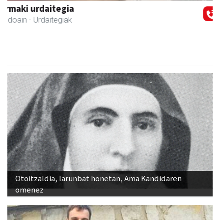
GF akademia
Andoain
- Akademiak
Otoitzaldia, larunbat honetan, Ama Kandidaren
omenez