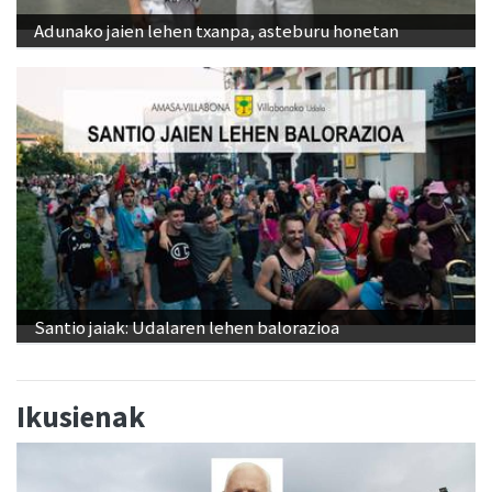
Adunako jaien lehen txanpa, asteburu honetan
Santio jaiak: Udalaren lehen balorazioa
Ikusienak