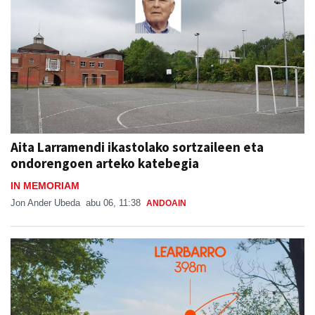
Aita Larramendi ikastolako sortzaileen eta
ondorengoen arteko katebegia
IN MEMORIAM
Jon Ander Ubeda
abu 06, 11:38
ANDOAIN