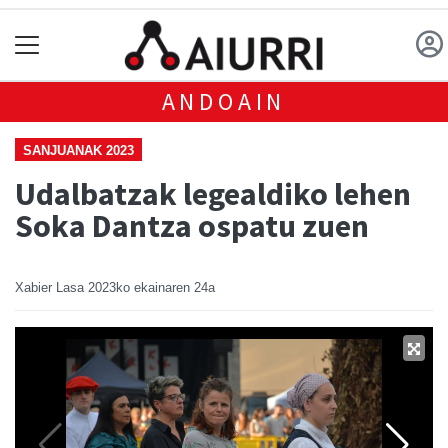
ANDOAIN
SANJUANAK 2023
Udalbatzak legealdiko lehen
Soka Dantza ospatu zuen
Xabier Lasa
2023ko ekainaren 24a