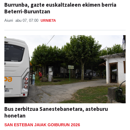
Burrunba, gazte euskaltzaleen ekimen berria
Beterri-Buruntzan
Aiurri
abu 07, 07:00
URNIETA
Bus zerbitzua Sanestebanetara, asteburu
honetan
SAN ESTEBAN JAIAK GOIBURUN 2026