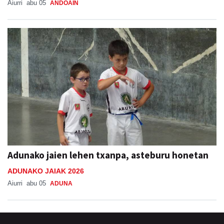
Aiurri
abu 05
ANDOAIN
Adunako jaien lehen txanpa, asteburu honetan
ADUNAKO JAIAK 2026
Aiurri
abu 05
ADUNA