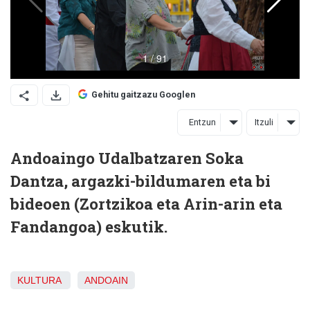
Gehitu gaitzazu Googlen
Entzun
Itzuli
Andoaingo Udalbatzaren Soka
Dantza, argazki-bildumaren eta bi
bideoen (Zortzikoa eta Arin-arin eta
Fandangoa) eskutik.
KULTURA
ANDOAIN