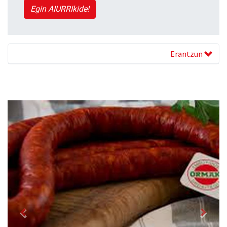
Egin AIURRIkide!
Erantzun
Previous
Next