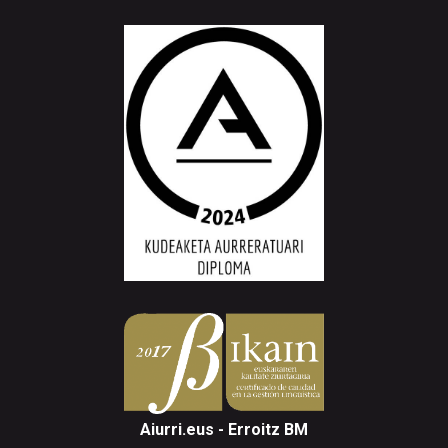
Aiurri.eus - Erroitz BM