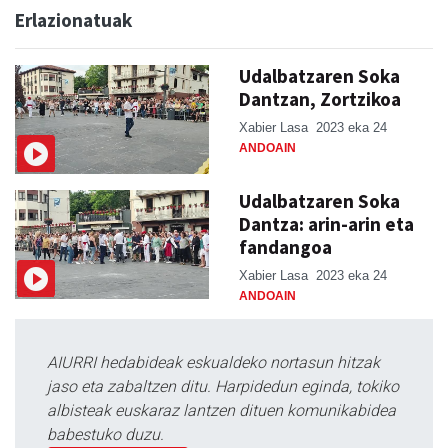
Erlazionatuak
Udalbatzaren Soka
Dantzan, Zortzikoa
Xabier Lasa
2023 eka 24
ANDOAIN
Udalbatzaren Soka
Dantza: arin-arin eta
fandangoa
Xabier Lasa
2023 eka 24
ANDOAIN
AIURRI hedabideak eskualdeko nortasun hitzak
jaso eta zabaltzen ditu. Harpidedun eginda, tokiko
albisteak euskaraz lantzen dituen komunikabidea
babestuko duzu.