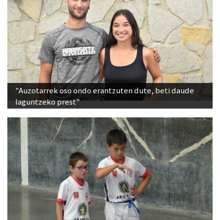
"Auzotarrek oso ondo erantzuten dute, beti daude
laguntzeko prest"