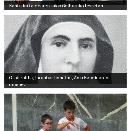
Kantujira taldearen saioa Goiburuko festetan
Otoitzaldia, larunbat honetan, Ama Kandidaren
omenez