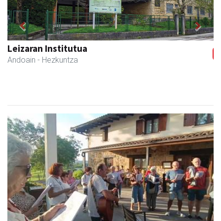
Previous
Next
Leizaran Institutua
Andoain
- Hezkuntza