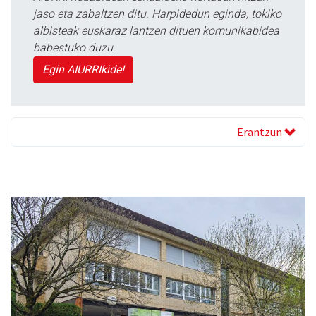
jaso eta zabaltzen ditu. Harpidedun eginda, tokiko
albisteak euskaraz lantzen dituen komunikabidea
babestuko duzu.
Egin AIURRIkide!
Erantzun