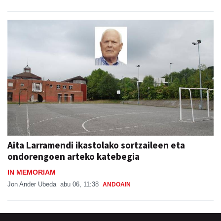
Aita Larramendi ikastolako sortzaileen eta
ondorengoen arteko katebegia
IN MEMORIAM
Jon Ander Ubeda
abu 06, 11:38
ANDOAIN