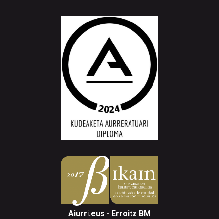
Aiurri.eus - Erroitz BM