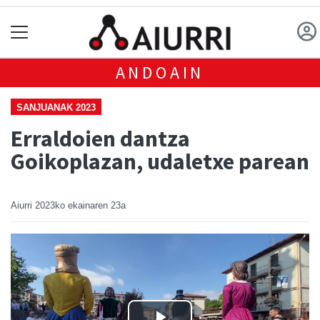
ANDOAIN
SANJUANAK 2023
Erraldoien dantza
Goikoplazan, udaletxe parean
Aiurri
2023ko ekainaren 23a