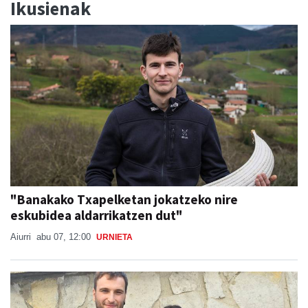
Ikusienak
"Banakako Txapelketan jokatzeko nire
eskubidea aldarrikatzen dut"
Aiurri
abu 07, 12:00
URNIETA