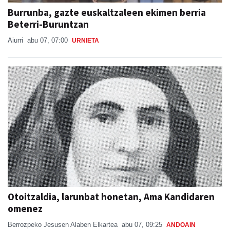
Burrunba, gazte euskaltzaleen ekimen berria
Beterri-Buruntzan
Aiurri
abu 07, 07:00
URNIETA
Otoitzaldia, larunbat honetan, Ama Kandidaren
omenez
Berrozpeko Jesusen Alaben Elkartea
abu 07, 09:25
ANDOAIN