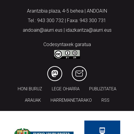
Arantzibia plaza, 4-5 behea | ANDOAIN
Tel.: 943 300 732 | Faxa: 943 300 731
andoain@aiurri.eus | idazkaritza@aiurri.eus
Codesyntaxek garatua
HONI BURUZ
LEGE OHARRA
PUBLIZITATEA
ARAUAK
HARREMANETARAKO
RSS