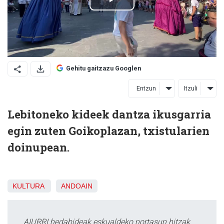
Gehitu gaitzazu Googlen
Entzun
Itzuli
Lebitoneko kideek dantza ikusgarria
egin zuten Goikoplazan, txistularien
doinupean.
KULTURA
ANDOAIN
AIURRI hedabideak eskualdeko nortasun hitzak