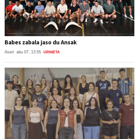
Babes zabala jaso du Ansak
Aiurri
abu 07, 13:55
URNIETA