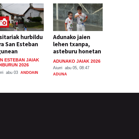
sitariak hurbildu
Adunako jaien
ra San Esteban
lehen txanpa,
gunean
asteburu honetan
N ESTEBAN JAIAK
ADUNAKO JAIAK 2026
IBURUN 2026
Aiurri
abu 05, 08:47
rri
abu 03
ANDOAIN
ADUNA