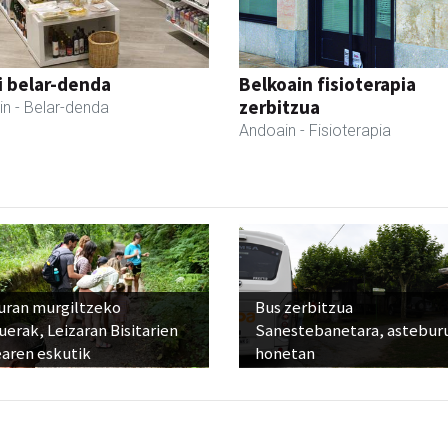
i belar-denda
Belkoain fisioterapia
zerbitzua
in
- Belar-denda
Andoain
- Fisioterapia
uran murgiltzeko
Bus zerbitzua
uerak, Leizaran Bisitarien
Sanestebanetara, astebur
earen eskutik
honetan