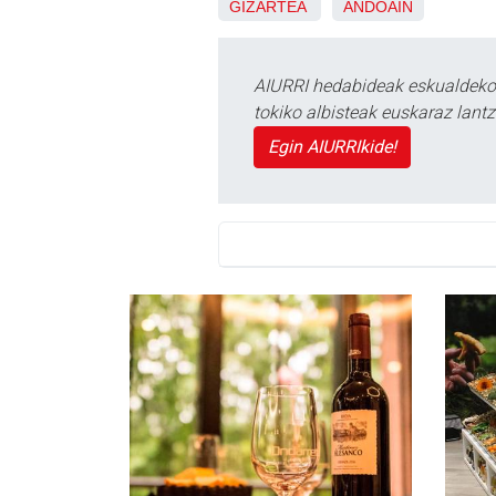
GIZARTEA
ANDOAIN
AIURRI hedabideak eskualdeko n
tokiko albisteak euskaraz lan
Egin AIURRIkide!