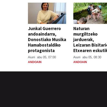
Junkal Guerrero
Naturan
andoaindarra,
murgiltzeko
Donostiako Musika
jarduerak,
Hamabostaldiko
Leizaran Bisitar
protagonista
Etxearen eskuti
Aiurri
abu 05, 07:00
Aiurri
abu 05, 08:30
ANDOAIN
ANDOAIN