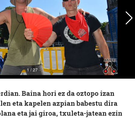
rdian. Baina hori ez da oztopo izan
ilen eta kapelen azpian babestu dira
ana eta jai giroa, txuleta-jatean ezin