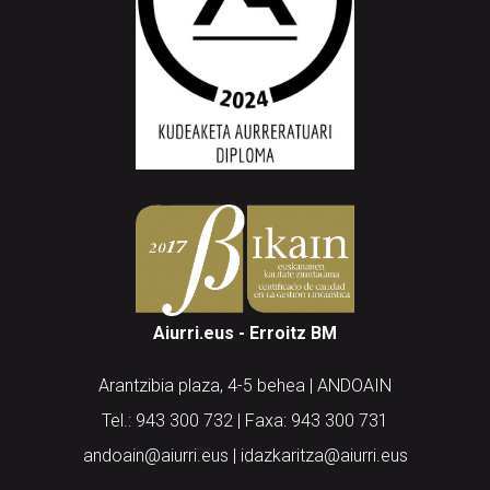
Aiurri.eus - Erroitz BM
Arantzibia plaza, 4-5 behea | ANDOAIN
Tel.: 943 300 732 | Faxa: 943 300 731
andoain@aiurri.eus | idazkaritza@aiurri.eus