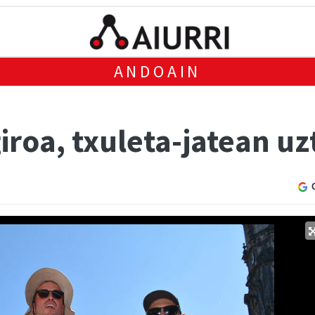
ANDOAIN
giroa, txuleta-jatean uz