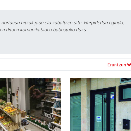
ortasun hitzak jaso eta zabaltzen ditu. Harpidedun eginda,
tzen dituen komunikabidea babestuko duzu.
Erantzun