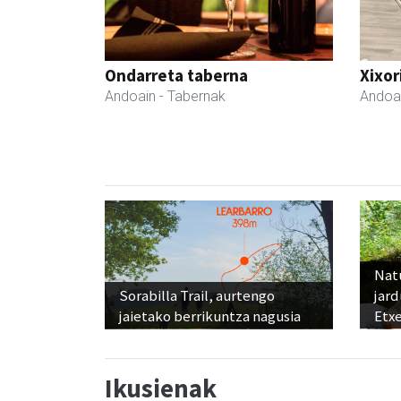
Ondarreta taberna
Xixor
Andoain
- Tabernak
Andoa
Nat
Sorabilla Trail, aurtengo
jard
jaietako berrikuntza nagusia
Etx
Ikusienak