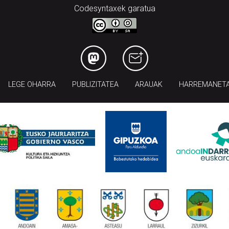
Codesyntaxek garatua
LEGE OHARRA
PUBLIZITATEA
ARAUAK
HARREMANET