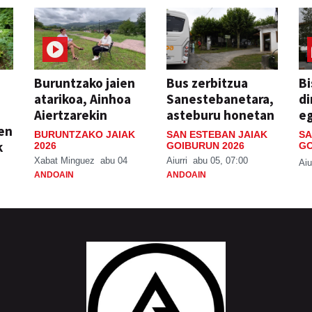
Buruntzako jaien
Bus zerbitzua
Bi
atarikoa, Ainhoa
Sanestebanetara,
di
Aiertzarekin
asteburu honetan
e
ien
BURUNTZAKO JAIAK
SAN ESTEBAN JAIAK
SA
k
2026
GOIBURUN 2026
GO
Xabat Minguez
abu 04
Aiurri
abu 05, 07:00
Aiu
ANDOAIN
ANDOAIN