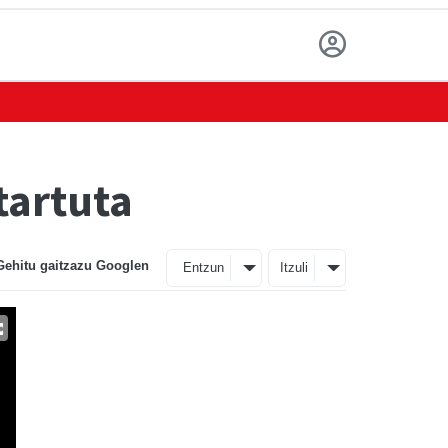
tartuta
Gehitu gaitzazu Googlen
Entzun
Itzuli