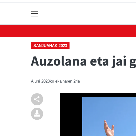
SANJUANAK 2023
Auzolana eta jai 
Aiurri
2023ko ekainaren 24a