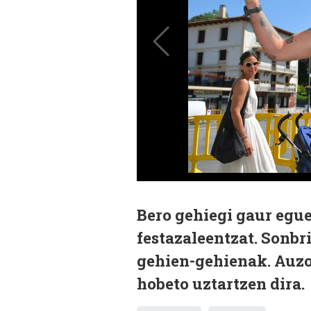
Bero gehiegi gaur egue
festazaleentzat. Sonbr
gehien-gehienak. Auzol
hobeto uztartzen dira.