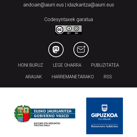
andoain@aiurri.eus | idazkaritza@aiurri.eus
Codesyntaxek garatua
HONI BURUZ
LEGE OHARRA
PUBLIZITATEA
ARAUAK
HARREMANETARAKO
RSS