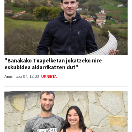
"Banakako Txapelketan jokatzeko nire
eskubidea aldarrikatzen dut"
Aiurri
abu 07, 12:00
URNIETA