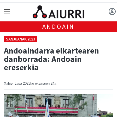
ANDOAIN
SANJUANAK 2023
Andoaindarra elkartearen
danborrada: Andoain
ereserkia
Xabier Lasa
2023ko ekainaren 24a