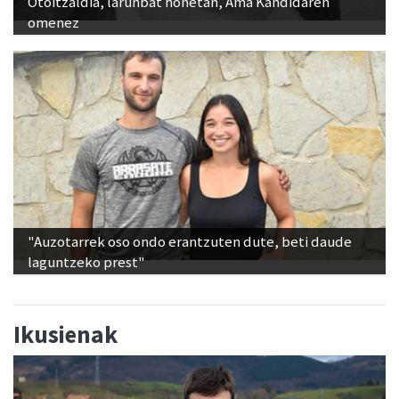
Otoitzaldia, larunbat honetan, Ama Kandidaren
omenez
"Auzotarrek oso ondo erantzuten dute, beti daude
laguntzeko prest"
Ikusienak