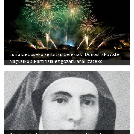
Lurraldebuseko zerbitzu bereziak, Donostiako Aste
Nagusiko su-artifizialez gozatu ahal izateko