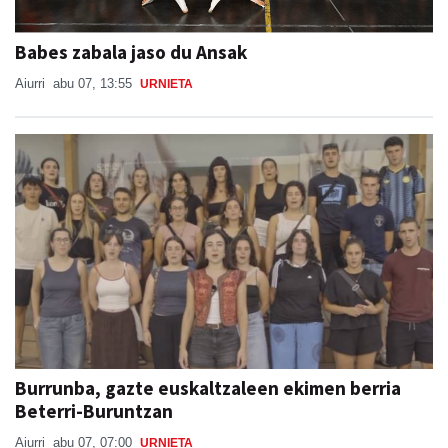
Babes zabala jaso du Ansak
Aiurri
abu 07, 13:55
URNIETA
Burrunba, gazte euskaltzaleen ekimen berria
Beterri-Buruntzan
Aiurri
abu 07, 07:00
URNIETA