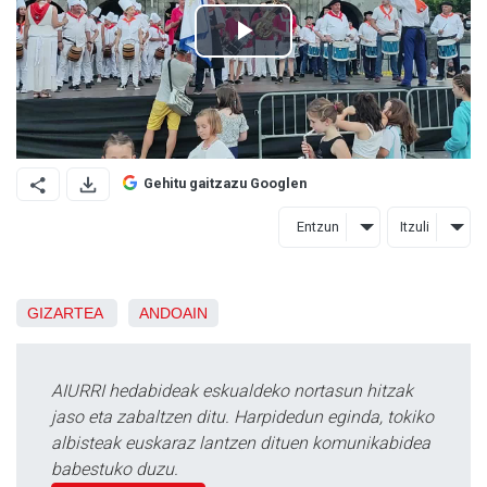
Gehitu gaitzazu Googlen
Entzun
Itzuli
GIZARTEA
ANDOAIN
AIURRI hedabideak eskualdeko nortasun hitzak
jaso eta zabaltzen ditu. Harpidedun eginda, tokiko
albisteak euskaraz lantzen dituen komunikabidea
babestuko duzu.