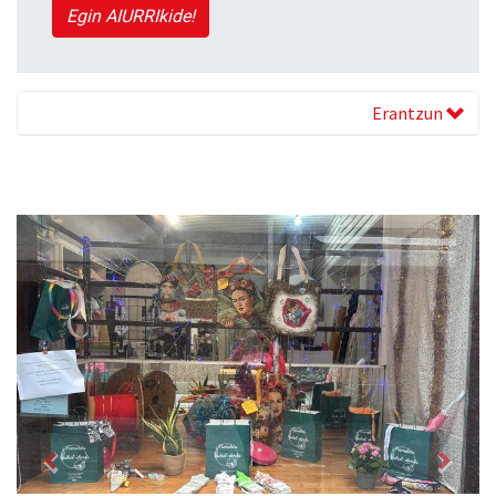
Egin AIURRIkide!
Erantzun
Previous
Next