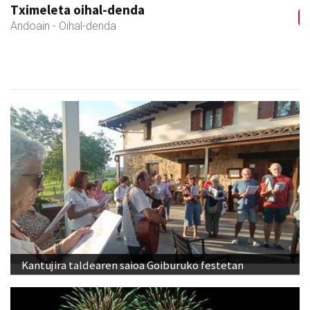
Arruti gozotegia
Andoain
- Gozotegiak
Kantujira taldearen saioa Goiburuko festetan