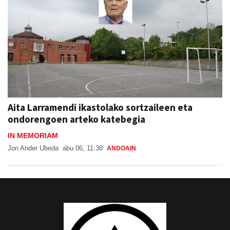
Aita Larramendi ikastolako sortzaileen eta
ondorengoen arteko katebegia
IN MEMORIAM
Jon Ander Ubeda
abu 06, 11:38
ANDOAIN