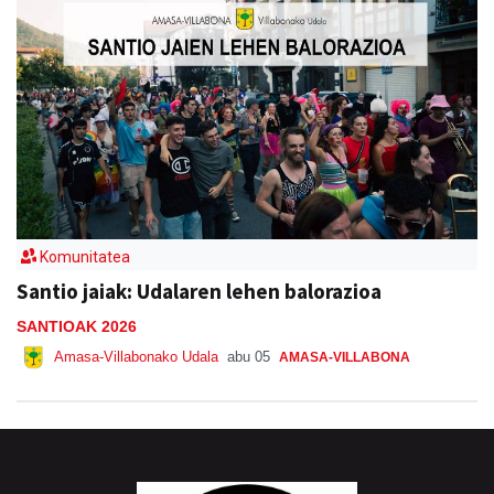
Komunitatea
Santio jaiak: Udalaren lehen balorazioa
SANTIOAK 2026
Amasa-Villabonako Udala
abu 05
AMASA-VILLABONA