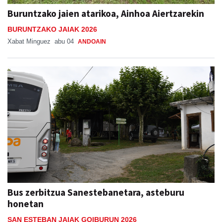
Buruntzako jaien atarikoa, Ainhoa Aiertzarekin
BURUNTZAKO JAIAK 2026
Xabat Minguez
abu 04
ANDOAIN
Bus zerbitzua Sanestebanetara, asteburu
honetan
SAN ESTEBAN JAIAK GOIBURUN 2026