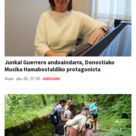
Junkal Guerrero andoaindarra, Donostiako
Musika Hamabostaldiko protagonista
Aiurri
abu 05, 07:00
ANDOAIN