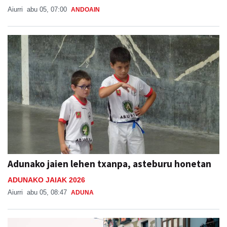
Aiurri
abu 05, 07:00
ANDOAIN
Adunako jaien lehen txanpa, asteburu honetan
ADUNAKO JAIAK 2026
Aiurri
abu 05, 08:47
ADUNA