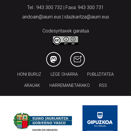
Tel.: 943 300 732 | Faxa: 943 300 731
andoain@aiurri.eus | idazkaritza@aiurri.eus
Codesyntaxek garatua
HONI BURUZ
LEGE OHARRA
PUBLIZITATEA
ARAUAK
HARREMANETARAKO
RSS