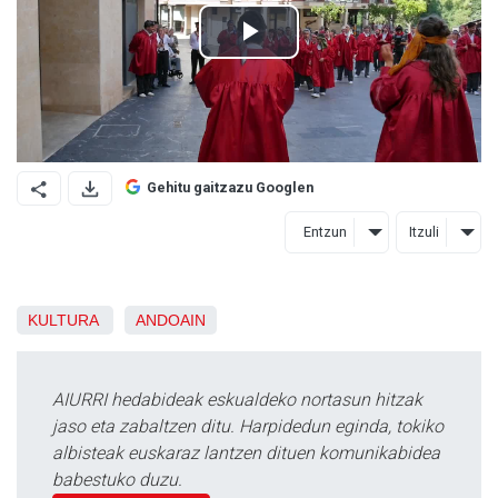
Gehitu gaitzazu Googlen
Entzun
Itzuli
KULTURA
ANDOAIN
AIURRI hedabideak eskualdeko nortasun hitzak
jaso eta zabaltzen ditu. Harpidedun eginda, tokiko
albisteak euskaraz lantzen dituen komunikabidea
babestuko duzu.