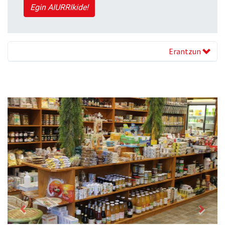
Egin AIURRIkide!
Erantzun
Previous
Next