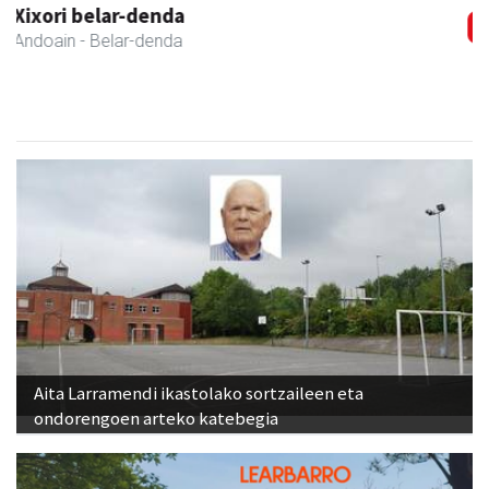
Andoaingo Udala
Andoain
- Udaletxeak
Aita Larramendi ikastolako sortzaileen eta
ondorengoen arteko katebegia