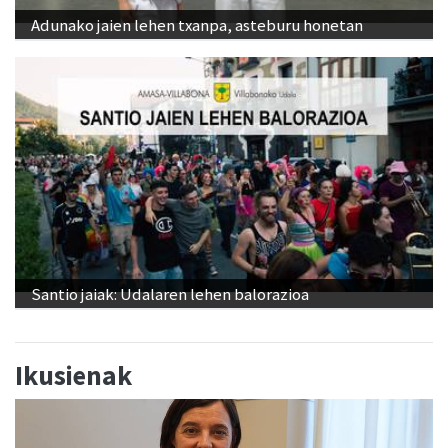
Adunako jaien lehen txanpa, asteburu honetan
Santio jaiak: Udalaren lehen balorazioa
Ikusienak