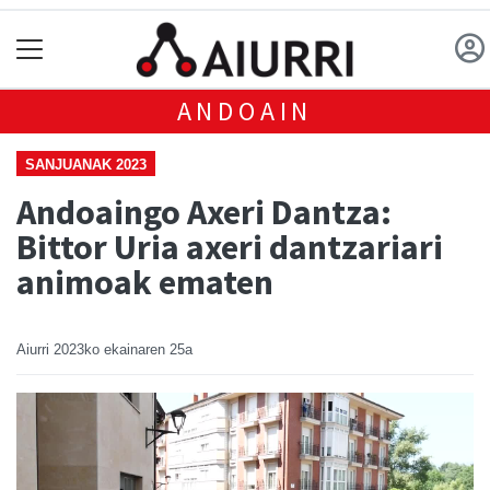
ANDOAIN
SANJUANAK 2023
Andoaingo Axeri Dantza:
Bittor Uria axeri dantzariari
animoak ematen
Aiurri
2023ko ekainaren 25a