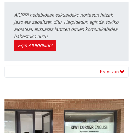
AIURRI hedabideak eskualdeko nortasun hitzak
jaso eta zabaltzen ditu. Harpidedun eginda, tokiko
albisteak euskaraz lantzen dituen komunikabidea
babestuko duzu.
Egin AIURRIkide!
Erantzun