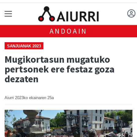
ANDOAIN
SANJUANAK 2023
Mugikortasun mugatuko
pertsonek ere festaz goza
dezaten
Aiurri
2023ko ekainaren 25a