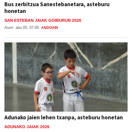
Bus zerbitzua Sanestebanetara, asteburu
honetan
SAN ESTEBAN JAIAK GOIBURUN 2026
Aiurri
abu 05, 07:00
ANDOAIN
Adunako jaien lehen txanpa, asteburu honetan
ADUNAKO JAIAK 2026