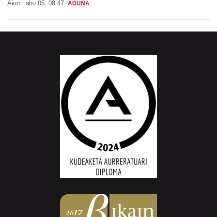
Aiurri
abu 05, 08:47
ADUNA