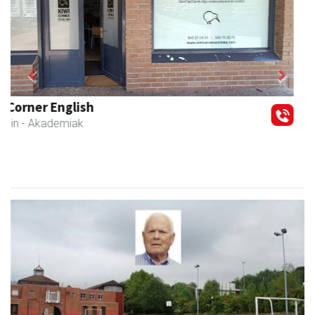
Previous
Next
Kuttun kafetegia
Andoain
- Gozotegiak