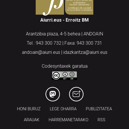
Aiurri.eus - Erroitz BM
Arantzibia plaza, 4-5 behea | ANDOAIN
Tel.: 943 300 732 | Faxa: 943 300 731
andoain@aiurri.eus | idazkaritza@aiurri.eus
Codesyntaxek garatua
HONI BURUZ
LEGE OHARRA
PUBLIZITATEA
ARAUAK
HARREMANETARAKO
RSS