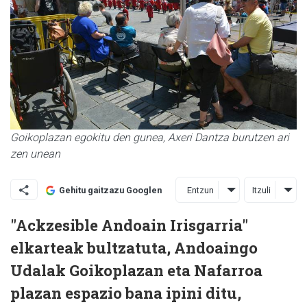
Goikoplazan egokitu den gunea, Axeri Dantza burutzen ari
zen unean
Entzun
Itzuli
Gehitu gaitzazu Googlen
"Ackzesible Andoain Irisgarria"
elkarteak bultzatuta, Andoaingo
Udalak Goikoplazan eta Nafarroa
plazan espazio bana ipini ditu,