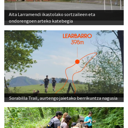
Aita Larramendi ikastolako sortzaileen eta
ondorengoen arteko katebegia
Sorabilla Trail, aurtengo jaietako berrikuntza nagusia