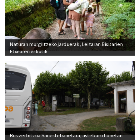
Naturan murgiltzeko jarduerak, Leizaran Bisitarien
Etxearen eskutik
Bus zerbitzua Sanestebanetara, asteburu honetan