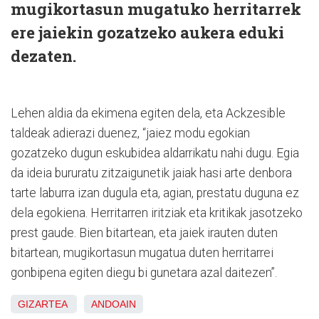
mugikortasun mugatuko herritarrek
ere jaiekin gozatzeko aukera eduki
dezaten.
Lehen aldia da ekimena egiten dela, eta Ackzesible
taldeak adierazi duenez, “jaiez modu egokian
gozatzeko dugun eskubidea aldarrikatu nahi dugu. Egia
da ideia bururatu zitzaigunetik jaiak hasi arte denbora
tarte laburra izan dugula eta, agian, prestatu duguna ez
dela egokiena. Herritarren iritziak eta kritikak jasotzeko
prest gaude. Bien bitartean, eta jaiek irauten duten
bitartean, mugikortasun mugatua duten herritarrei
gonbipena egiten diegu bi gunetara azal daitezen”.
GIZARTEA
ANDOAIN