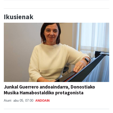
Ikusienak
Junkal Guerrero andoaindarra, Donostiako
Musika Hamabostaldiko protagonista
Aiurri
abu 05, 07:00
ANDOAIN