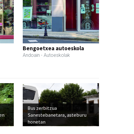
Bengoetxea autoeskola
Andoain
- Autoeskolak
Bus zerbitzua
ien
Sanestebanetara, asteburu
honetan