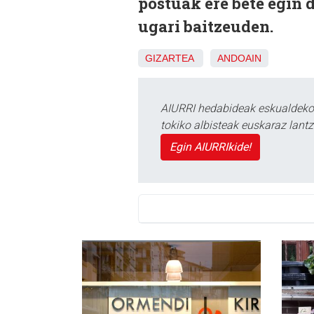
postuak ere bete egin d
ugari baitzeuden.
GIZARTEA
ANDOAIN
AIURRI hedabideak eskualdeko n
tokiko albisteak euskaraz lan
Egin AIURRIkide!