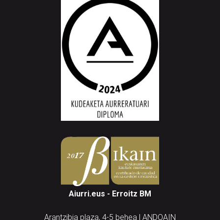
Aiurri.eus - Erroitz BM
Arantzibia plaza, 4-5 behea | ANDOAIN