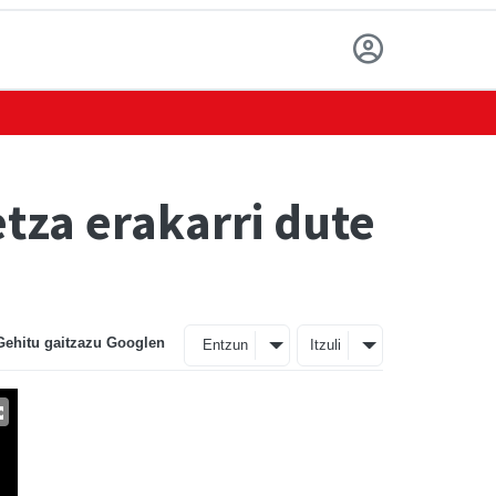
etza erakarri dute
Gehitu gaitzazu Googlen
Entzun
Itzuli