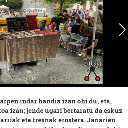
arpen indar handia izan ohi du, eta,
koa izan; jende ugari bertaratu da eskuz
rriak eta tresnak erostera. Janarien