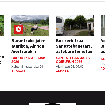
Buruntzako jaien
Bus zerbitzua
Ad
atarikoa, Ainhoa
Sanestebanetara,
le
Aiertzarekin
asteburu honetan
a
ien
BURUNTZAKO JAIAK
SAN ESTEBAN JAIAK
AD
k
2026
GOIBURUN 2026
Aiu
Xabat Minguez
abu 04
Aiurri
abu 05, 07:00
AD
ANDOAIN
ANDOAIN