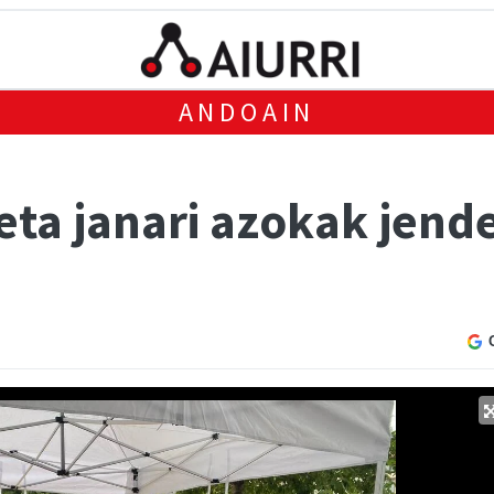
ANDOAIN
 eta janari azokak jend