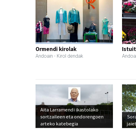
Ormendi kirolak
Istui
Andoain
- Kirol dendak
Andoa
Aita Larramendi ikastolako
sortzaileen eta ondorengoen
Sora
arteko katebegia
jaie