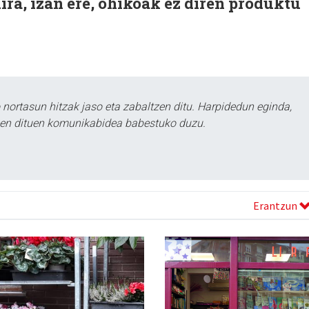
ira, izan ere, ohikoak ez diren produktu
ortasun hitzak jaso eta zabaltzen ditu. Harpidedun eginda,
tzen dituen komunikabidea babestuko duzu.
Erantzun