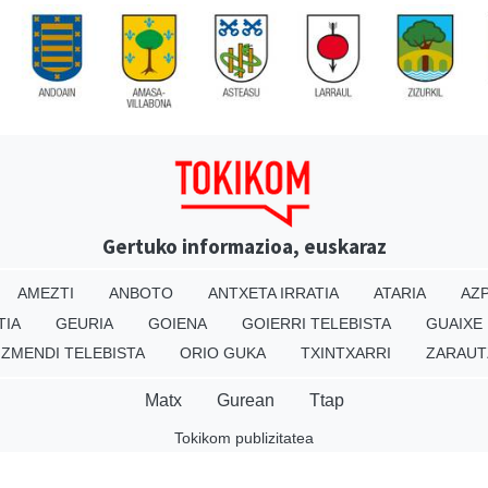
Gertuko informazioa, euskaraz
AMEZTI
ANBOTO
ANTXETA IRRATIA
ATARIA
AZP
TIA
GEURIA
GOIENA
GOIERRI TELEBISTA
GUAIXE
IZMENDI TELEBISTA
ORIO GUKA
TXINTXARRI
ZARAUT
Matx
Gurean
Ttap
Tokikom publizitatea
v16.25.0