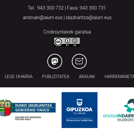
Tel.: 943 300 732 | Faxa: 943 300 731
andoain@aiurri.eus | idazkaritza@aiurri.eus
Codesyntaxek garatua
LEGE OHARRA
PUBLIZITATEA
ARAUAK
HARREMANET