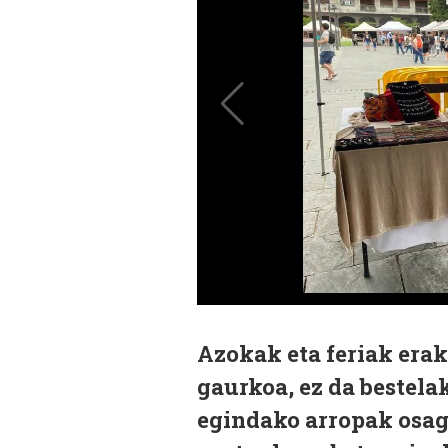
Azokak eta feriak erak
gaurkoa, ez da bestela
egindako arropak osaga