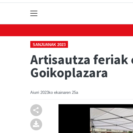
SANJUANAK 2023
Artisautza feriak
Goikoplazara
Aiurri
2023ko ekainaren 25a