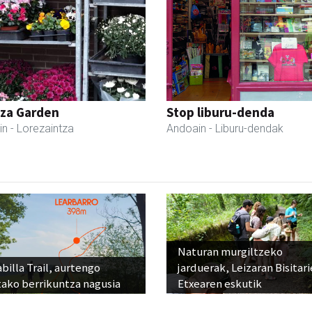
tza Garden
Stop liburu-denda
in
- Lorezaintza
Andoain
- Liburu-dendak
Naturan murgiltzeko
billa Trail, aurtengo
jarduerak, Leizaran Bisitar
tako berrikuntza nagusia
Etxearen eskutik