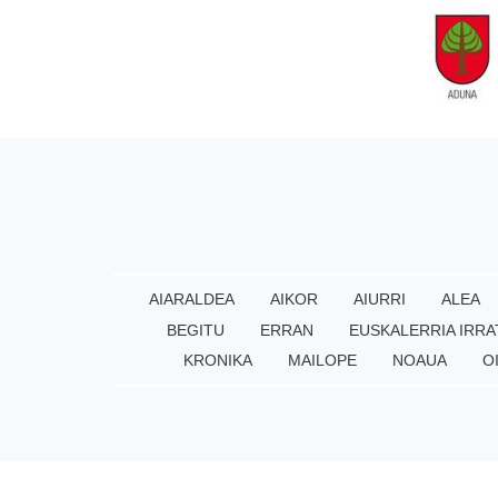
AIARALDEA
AIKOR
AIURRI
ALEA
BEGITU
ERRAN
EUSKALERRIA IRRA
KRONIKA
MAILOPE
NOAUA
O