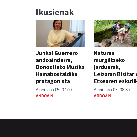
Ikusienak
Junkal Guerrero
Naturan
andoaindarra,
murgiltzeko
Donostiako Musika
jarduerak,
Hamabostaldiko
Leizaran Bisitar
protagonista
Etxearen eskuti
Aiurri
abu 05, 07:00
Aiurri
abu 05, 08:30
ANDOAIN
ANDOAIN