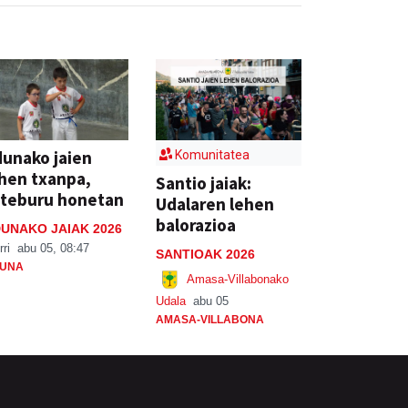
unako jaien
Komunitatea
hen txanpa,
Santio jaiak:
steburu honetan
Udalaren lehen
balorazioa
UNAKO JAIAK 2026
rri
abu 05, 08:47
SANTIOAK 2026
UNA
Amasa-Villabonako
Udala
abu 05
AMASA-VILLABONA