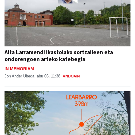
Aita Larramendi ikastolako sortzaileen eta
ondorengoen arteko katebegia
IN MEMORIAM
Jon Ander Ubeda
abu 06, 11:38
ANDOAIN