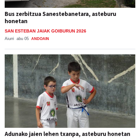
Bus zerbitzua Sanestebanetara, asteburu
honetan
SAN ESTEBAN JAIAK GOIBURUN 2026
Aiurri
abu 05
ANDOAIN
Adunako jaien lehen txanpa, asteburu honetan