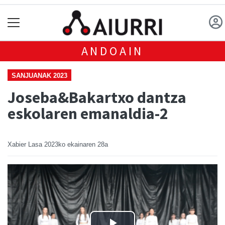
ANDOAIN
SANJUANAK 2023
Joseba&Bakartxo dantza
eskolaren emanaldia-2
Xabier Lasa
2023ko ekainaren 28a