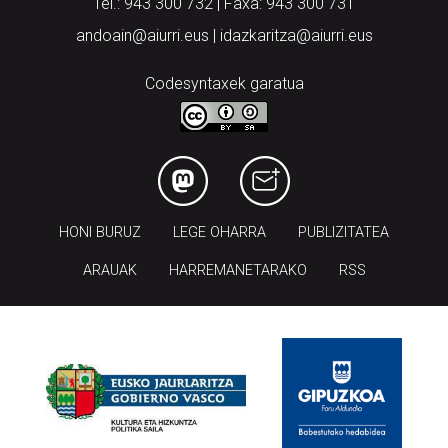
Tel.: 943 300 732 | Faxa: 943 300 731
andoain@aiurri.eus | idazkaritza@aiurri.eus
Codesyntaxek garatua
HONI BURUZ
LEGE OHARRA
PUBLIZITATEA
ARAUAK
HARREMANETARAKO
RSS