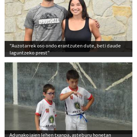
"Auzotarrek oso ondo erantzuten dute, beti daude
laguntzeko prest"
Adunako jaien lehen txanpa, asteburu honetan