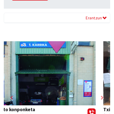
Erantzun
Previous
Next
Tximeleta oihal-denda