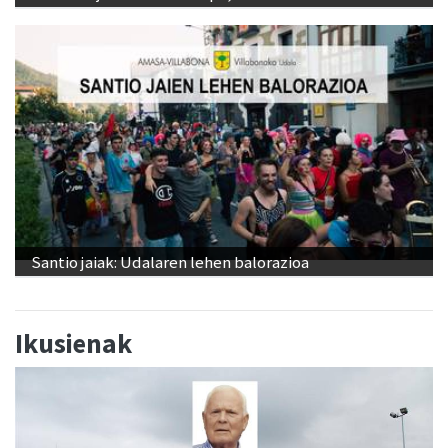
Santio jaiak: Udalaren lehen balorazioa
Ikusienak