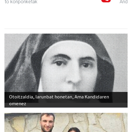
Andoain
- Oihal-denda
Otoitzaldia, larunbat honetan, Ama Kandidaren
omenez