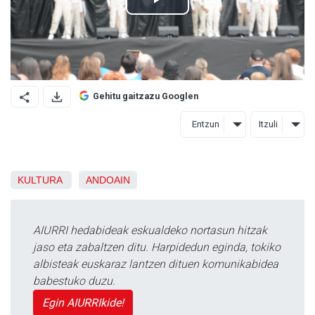
Gehitu gaitzazu Googlen
Entzun
Itzuli
KULTURA
ANDOAIN
AIURRI hedabideak eskualdeko nortasun hitzak
jaso eta zabaltzen ditu. Harpidedun eginda, tokiko
albisteak euskaraz lantzen dituen komunikabidea
babestuko duzu.
Egin AIURRIkide!