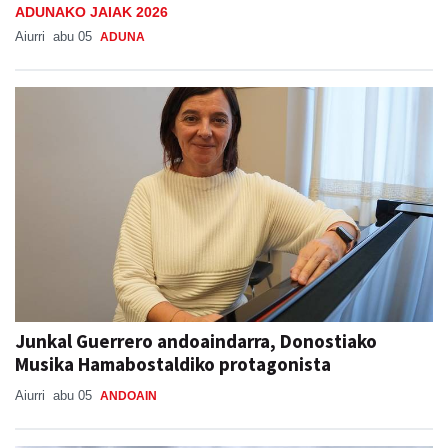
ADUNAKO JAIAK 2026
Aiurri
abu 05
ADUNA
Junkal Guerrero andoaindarra, Donostiako
Musika Hamabostaldiko protagonista
Aiurri
abu 05
ANDOAIN