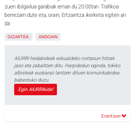
zuen ibilgailua garabiak eman du 20:00tan. Trafikoa
berrezarri dute eta, orain, Ertzaintza ikerketa egiten ari
da.
GIZARTEA
ANDOAIN
AIURRI hedabideak eskualdeko nortasun hitzak
jaso eta zabaltzen ditu. Harpidedun eginda, tokiko
albisteak euskaraz lantzen dituen komunikabidea
babestuko duzu.
Egin AIURRIkide!
Erantzun