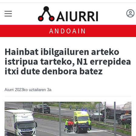
ANDOAIN
Hainbat ibilgailuren arteko
istripua tarteko, N1 errepidea
itxi dute denbora batez
Aiurri
2023ko uztailaren 3a