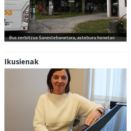
Bus zerbitzua Sanestebanetara, asteburu honetan
Ikusienak