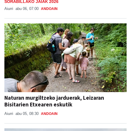
SORABILLAKO JAIAK 2026
Aiurri
abu 06, 07:00
ANDOAIN
Naturan murgiltzeko jarduerak, Leizaran
Bisitarien Etxearen eskutik
Aiurri
abu 05, 08:30
ANDOAIN