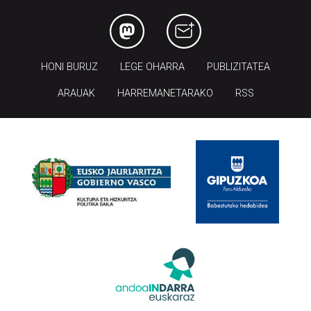
HONI BURUZ
LEGE OHARRA
PUBLIZITATEA
ARAUAK
HARREMANETARAKO
RSS