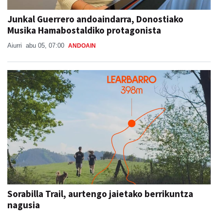
Junkal Guerrero andoaindarra, Donostiako
Musika Hamabostaldiko protagonista
Aiurri
abu 05, 07:00
ANDOAIN
Sorabilla Trail, aurtengo jaietako berrikuntza
nagusia