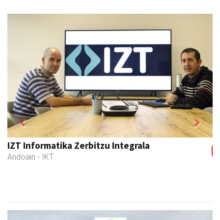
Previous
Next
IZT Informatika Zerbitzu Integrala
Andoain
- IKT