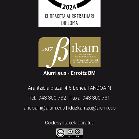
Aiurri.eus - Erroitz BM
Arantzibia plaza, 4-5 behea | ANDOAIN
Tel.: 943 300 732 | Faxa: 943 300 731
andoain@aiurri.eus | idazkaritza@aiurri.eus
Codesyntaxek garatua