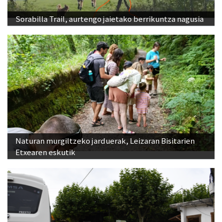
Sorabilla Trail, aurtengo jaietako berrikuntza nagusia
Naturan murgiltzeko jarduerak, Leizaran Bisitarien
Etxearen eskutik