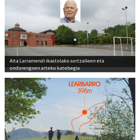
Aita Larramendi ikastolako sortzaileen eta
ondorengoen arteko katebegia