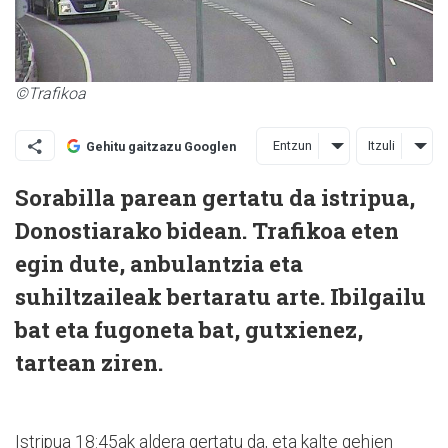
©Trafikoa
Entzun
Itzuli
Gehitu gaitzazu Googlen
Sorabilla parean gertatu da istripua,
Donostiarako bidean. Trafikoa eten
egin dute, anbulantzia eta
suhiltzaileak bertaratu arte. Ibilgailu
bat eta fugoneta bat, gutxienez,
tartean ziren.
Istripua 18:45ak aldera gertatu da, eta kalte gehien