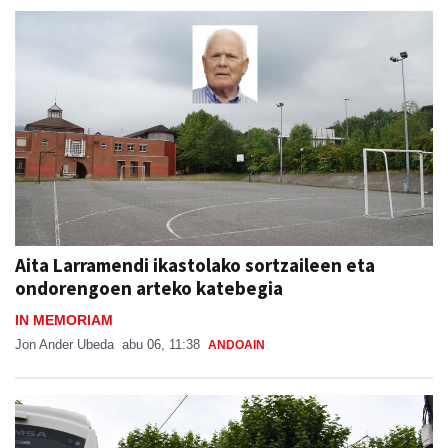
Aita Larramendi ikastolako sortzaileen eta
ondorengoen arteko katebegia
IN MEMORIAM
Jon Ander Ubeda
abu 06, 11:38
ANDOAIN