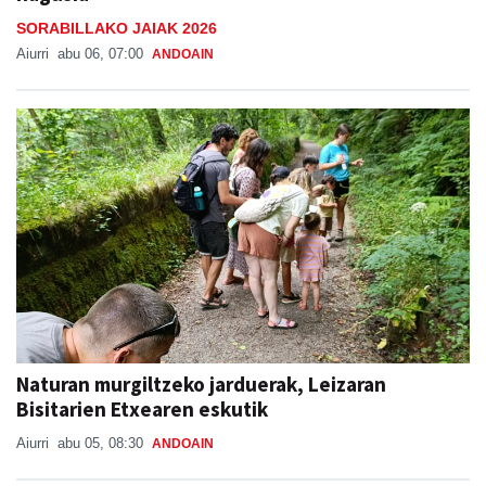
SORABILLAKO JAIAK 2026
Aiurri
abu 06, 07:00
ANDOAIN
Naturan murgiltzeko jarduerak, Leizaran
Bisitarien Etxearen eskutik
Aiurri
abu 05, 08:30
ANDOAIN