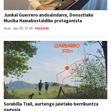
Junkal Guerrero andoaindarra, Donostiako
Musika Hamabostaldiko protagonista
Aiurri
abu 05, 07:00
ANDOAIN
Sorabilla Trail, aurtengo jaietako berrikuntza
nagusia