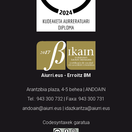
Aiurri.eus - Erroitz BM
Arantzibia plaza, 4-5 behea | ANDOAIN
Tel.: 943 300 732 | Faxa: 943 300 731
andoain@aiurri.eus | idazkaritza@aiurri.eus
Codesyntaxek garatua