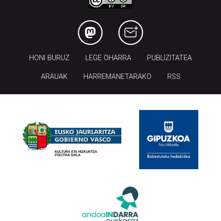
HONI BURUZ
LEGE OHARRA
PUBLIZITATEA
ARAUAK
HARREMANETARAKO
RSS