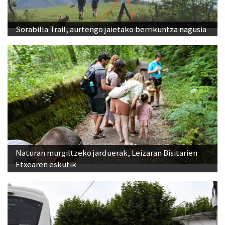
Sorabilla Trail, aurtengo jaietako berrikuntza nagusia
Naturan murgiltzeko jarduerak, Leizaran Bisitarien
Etxearen eskutik