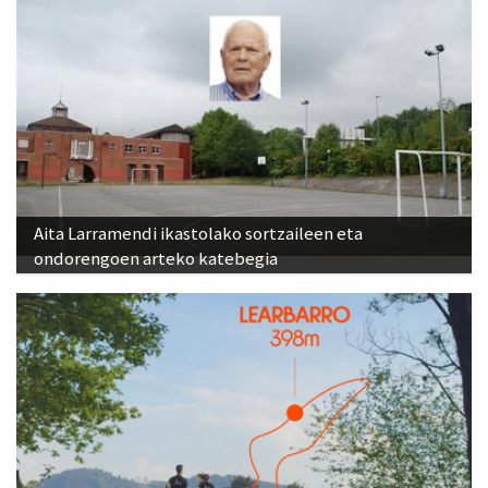
Aita Larramendi ikastolako sortzaileen eta
ondorengoen arteko katebegia