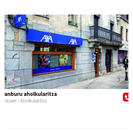
Previous
Next
Arruti gozotegia
Andoain
- Gozotegiak