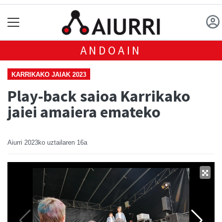
ANDOAIN
KARRIKAKO JAIAK 2023
Play-back saioa Karrikako
jaiei amaiera emateko
Aiurri
2023ko uztailaren 16a