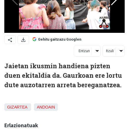
Gehitu gaitzazu Googlen
Entzun
Itzuli
Jaietan ikusmin handiena pizten
duen ekitaldia da. Gaurkoan ere lortu
dute auzotarren arreta bereganatzea.
GIZARTEA
ANDOAIN
Erlazionatuak