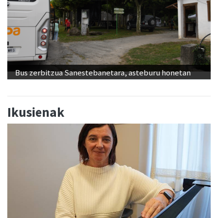
Bus zerbitzua Sanestebanetara, asteburu honetan
Ikusienak