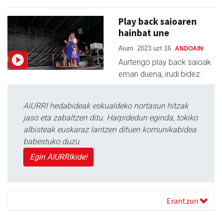
Play back saioaren
hainbat une
Aiurri
2023 uzt 16
ANDOAIN
Aurtengo play back saioak
eman duena, irudi bidez.
AIURRI hedabideak eskualdeko nortasun hitzak
jaso eta zabaltzen ditu. Harpidedun eginda, tokiko
albisteak euskaraz lantzen dituen komunikabidea
babestuko duzu.
Egin AIURRIkide!
Erantzun