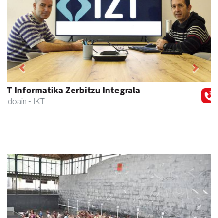
Previous
Next
Amabi haur eta gazte jantziak
Andoain
- Arropa-dendak