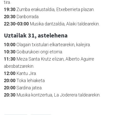
tira.
19:30
Zumba erakustaldia, Etxeberrieta plazan.
20:30
Danborrada.
22:30-03:00
Musika dantzaldia, Alaiki taldearekin.
Uztailak 31, astelehena
10:00
Olagain txistulari elkartearekin, kalejira.
10:30
Goiburukoei ongi etorria.
11:30
Meza Santa Krutz elizan,
Alberto Aguirre
abesbatzarekin.
12:00
Kantu Jira.
20:00
Toka lehiaketa.
20:00
Sardina jatea.
20:30
Musika kontzertua, La Joderera taldearekin.