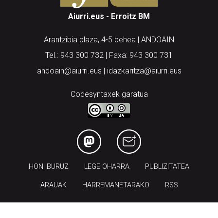
Aiurri.eus - Erroitz BM
Arantzibia plaza, 4-5 behea | ANDOAIN
Tel.: 943 300 732 | Faxa: 943 300 731
andoain@aiurri.eus | idazkaritza@aiurri.eus
Codesyntaxek garatua
HONI BURUZ
LEGE OHARRA
PUBLIZITATEA
ARAUAK
HARREMANETARAKO
RSS