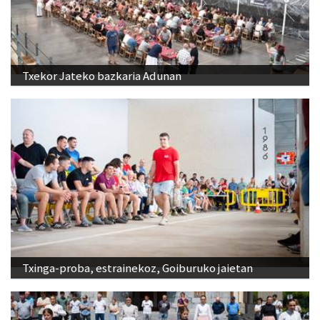
Txekor Jateko bazkaria Adunan
Txinga-proba, estrainekoz, Goiburuko jaietan