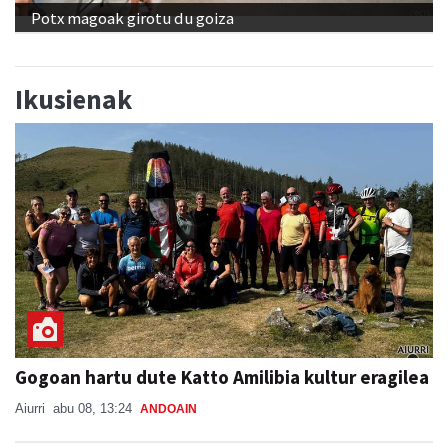
Potx magoak girotu du goiza
Ikusienak
Gogoan hartu dute Katto Amilibia kultur eragilea
Aiurri
abu 08, 13:24
ANDOAIN