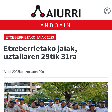
ANDOAIN
ETXEBERRIETAKO JAIAK 2023
Etxeberrietako jaiak,
uztailaren 29tik 31ra
Aiurri
2023ko uztailaren 20a