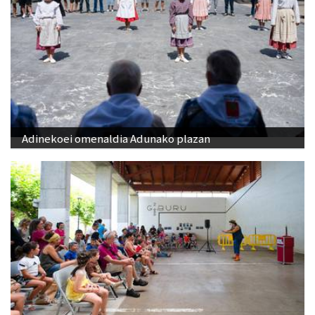
Adinekoei omenaldia Adunako plazan