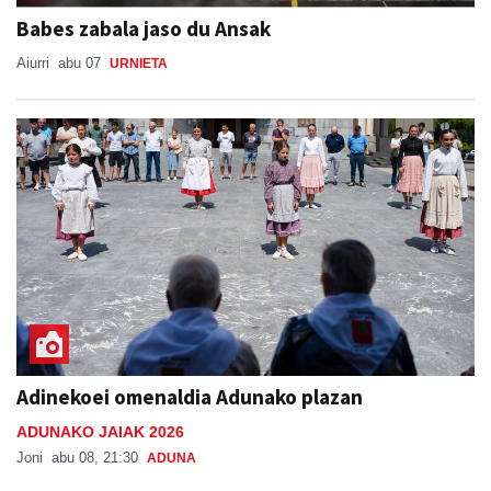
Babes zabala jaso du Ansak
Aiurri
abu 07
URNIETA
Adinekoei omenaldia Adunako plazan
ADUNAKO JAIAK 2026
Joni
abu 08, 21:30
ADUNA