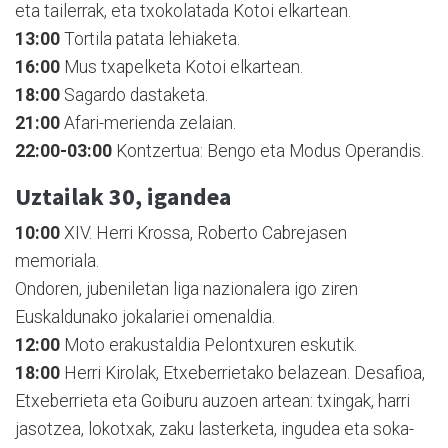
eta tailerrak, eta txokolatada Kotoi elkartean.
13:00
Tortila patata lehiaketa.
16:00
Mus txapelketa Kotoi elkartean.
18:00
Sagardo dastaketa.
21:00
Afari-merienda zelaian.
22:00-03:00
Kontzertua: Bengo eta Modus Operandis.
Uztailak 30,
igandea
10:00
XIV. Herri Krossa, Roberto Cabrejasen
memoriala.
Ondoren, jubeniletan liga nazionalera igo ziren
Euskaldunako jokalariei omenaldia.
12:00
Moto erakustaldia Pelontxuren eskutik.
18:00
Herri Kirolak, Etxeberrietako belazean. Desafioa,
Etxeberrieta eta Goiburu auzoen artean: txingak, harri
jasotzea, lokotxak, zaku lasterketa, ingudea eta soka-