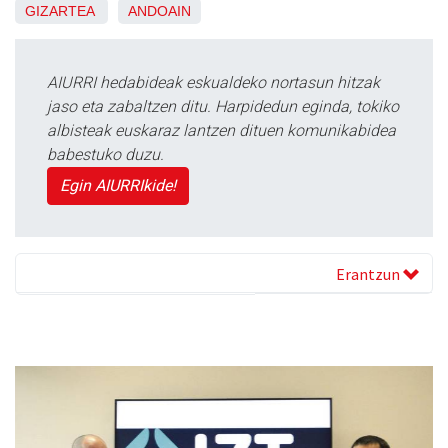
GIZARTEA
ANDOAIN
AIURRI hedabideak eskualdeko nortasun hitzak
jaso eta zabaltzen ditu. Harpidedun eginda, tokiko
albisteak euskaraz lantzen dituen komunikabidea
babestuko duzu.
Egin AIURRIkide!
Erantzun