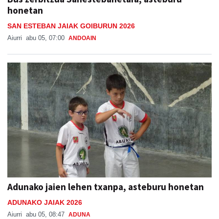
honetan
SAN ESTEBAN JAIAK GOIBURUN 2026
Aiurri
abu 05, 07:00
ANDOAIN
Adunako jaien lehen txanpa, asteburu honetan
ADUNAKO JAIAK 2026
Aiurri
abu 05, 08:47
ADUNA