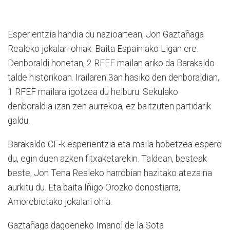
Esperientzia handia du nazioartean, Jon Gaztañaga
Realeko jokalari ohiak. Baita Espainiako Ligan ere.
Denboraldi honetan, 2 RFEF mailan ariko da Barakaldo
talde historikoan. Irailaren 3an hasiko den denboraldian,
1 RFEF mailara igotzea du helburu. Sekulako
denboraldia izan zen aurrekoa, ez baitzuten partidarik
galdu.
Barakaldo CF-k esperientzia eta maila hobetzea espero
du, egin duen azken fitxaketarekin. Taldean, besteak
beste, Jon Tena Realeko harrobian hazitako atezaina
aurkitu du. Eta baita Iñigo Orozko donostiarra,
Amorebietako jokalari ohia.
Gaztañaga dagoeneko Imanol de la Sota