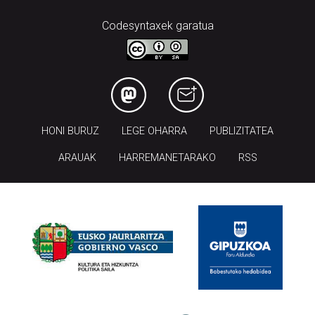
Codesyntaxek garatua
HONI BURUZ
LEGE OHARRA
PUBLIZITATEA
ARAUAK
HARREMANETARAKO
RSS