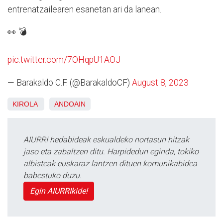
entrenatzailearen esanetan ari da lanean.
👀 💣
pic.twitter.com/7OHqpU1AOJ
— Barakaldo C.F. (@BarakaldoCF)
August 8, 2023
KIROLA
ANDOAIN
AIURRI hedabideak eskualdeko nortasun hitzak
jaso eta zabaltzen ditu. Harpidedun eginda, tokiko
albisteak euskaraz lantzen dituen komunikabidea
babestuko duzu.
Egin AIURRIkide!