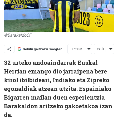
©BarakaldoCF
Entzun
Itzuli
Gehitu gaitzazu Googlen
32 urteko andoaindarrak Euskal
Herrian emango dio jarraipena bere
kirol ibilbideari, Indiako eta Zipreko
egonaldiak atzean utzita. Espainiako
Bigarren mailan duen esperientzia
Barakaldon aritzeko gakoetakoa izan
da.