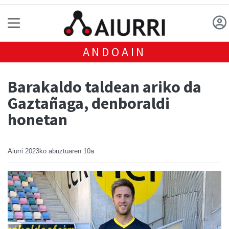
ANDOAIN
Barakaldo taldean ariko da
Gaztañaga, denboraldi
honetan
Aiurri
2023ko abuztuaren 10a