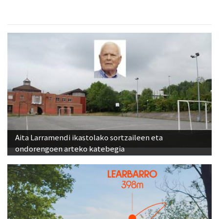
Aita Larramendi ikastolako sortzaileen eta
ondorengoen arteko katebegia