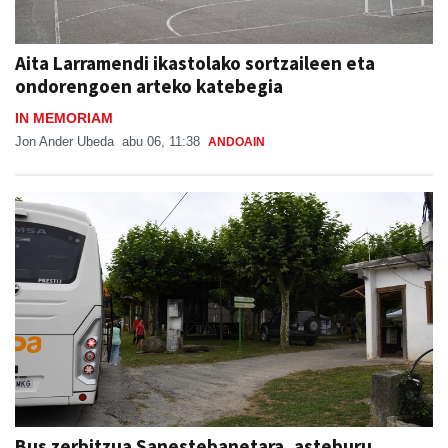
Aita Larramendi ikastolako sortzaileen eta
ondorengoen arteko katebegia
IN MEMORIAM
Jon Ander Ubeda
abu 06, 11:38
ANDOAIN
Bus zerbitzua Sanestebanetara, asteburu