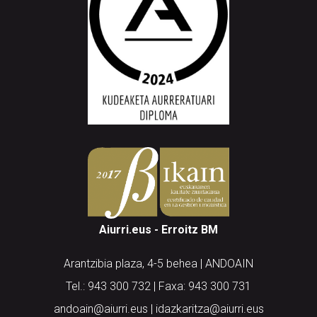
Aiurri.eus - Erroitz BM
Arantzibia plaza, 4-5 behea | ANDOAIN
Tel.: 943 300 732 | Faxa: 943 300 731
andoain@aiurri.eus | idazkaritza@aiurri.eus