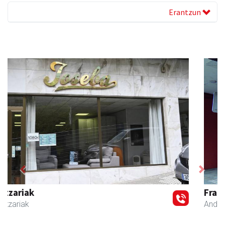
Erantzun
Previous
Next
Francisco Mendikute
Andoain
- Harategiak