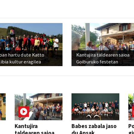
oan hartu dute Katto
Kantujira taldearen saioa
ibia kultur eragilea
Goiburuko festetan
Kantujira
Babes zabala jaso
P
taldearen saioa
du Ansak
gi