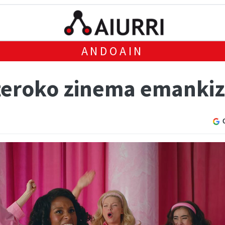
ANDOAIN
steroko zinema emanki