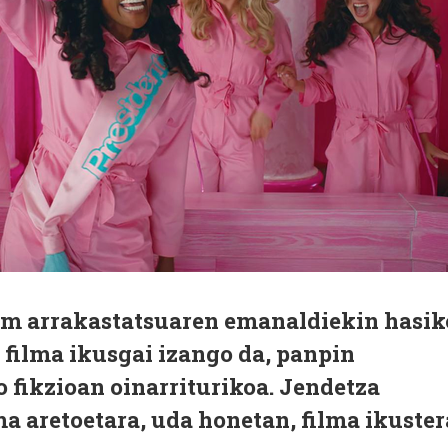
lm arrakastatsuaren emanaldiekin hasik
" filma ikusgai izango da, panpin
 fikzioan oinarriturikoa. Jendetza
ma aretoetara, uda honetan, filma ikuster