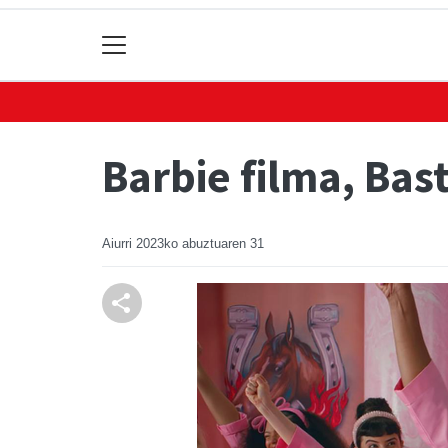
Barbie filma, Ba
Aiurri
2023ko abuztuaren 31