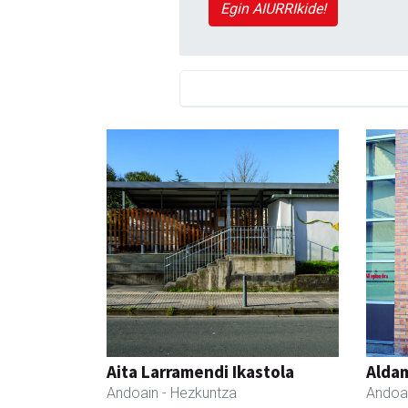
Egin AIURRIkide!
Aita Larramendi Ikastola
Aldam
Andoain
- Hezkuntza
Andoa