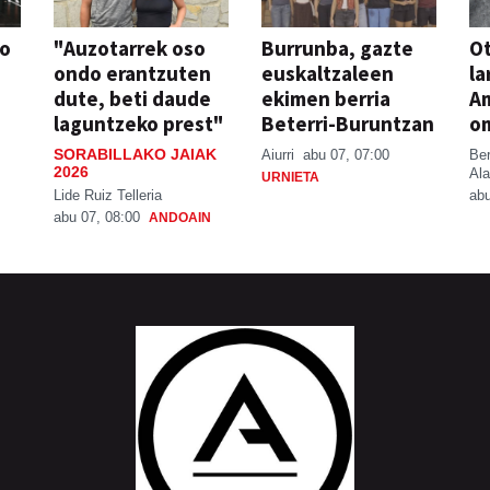
so
"Auzotarrek oso
Burrunba, gazte
Ot
ondo erantzuten
euskaltzaleen
la
dute, beti daude
ekimen berria
A
laguntzeko prest"
Beterri-Buruntzan
o
SORABILLAKO JAIAK
Aiurri
abu 07, 07:00
Be
2026
Ala
URNIETA
Lide Ruiz Telleria
abu
abu 07, 08:00
ANDOAIN