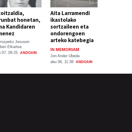
oitzaldia,
Aita Larramendi
runbat honetan,
ikastolako
ma Kandidaren
sortzaileen eta
menez
ondorengoen
arteko katebegia
rrozpeko Jesusen
ben Elkartea
IN MEMORIAM
 07, 09:25
ANDOAIN
Jon Ander Ubeda
abu 06, 11:38
ANDOAIN