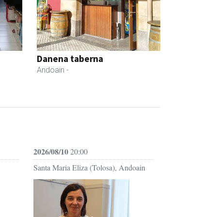
Danena taberna
Andoain
-
2026/08/10
20:00
Santa Maria Eliza (Tolosa), Andoain