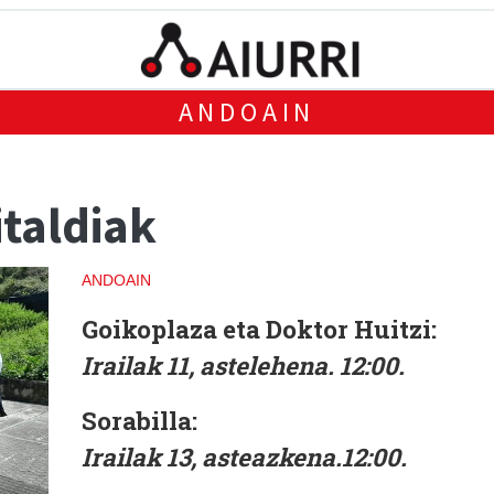
ANDOAIN
taldiak
ANDOAIN
Goikoplaza eta Doktor Huitzi:
Irailak 11, astelehena. 12:00.
Sorabilla:
Irailak 13, asteazkena.12:00.