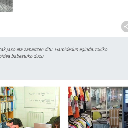
k jaso eta zabaltzen ditu. Harpidedun eginda, tokiko
bidea babestuko duzu.