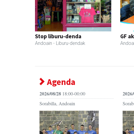
Stop liburu-denda
GF a
Andoain
- Liburu-dendak
Andoa
Agenda
2026/08/28
2026/
18:00-00:00
Sorabilla, Andoain
Sorab