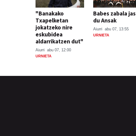
"Banakako
Babes zabala ja
Txapelketan
du Ansak
jokatzeko nire
Aiurri
abu 07, 13:55
eskubidea
URNIETA
aldarrikatzen dut"
Aiurri
abu 07, 12:00
URNIETA