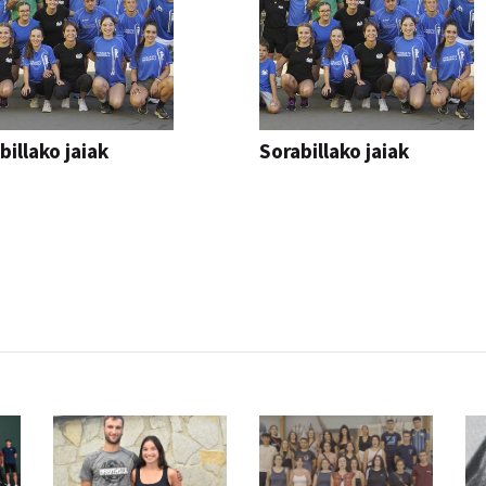
billako jaiak
Sorabillako jaiak
AK
FESTAK