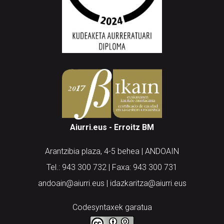
Aiurri.eus - Erroitz BM
Arantzibia plaza, 4-5 behea | ANDOAIN
Tel.: 943 300 732 | Faxa: 943 300 731
andoain@aiurri.eus | idazkaritza@aiurri.eus
Codesyntaxek garatua