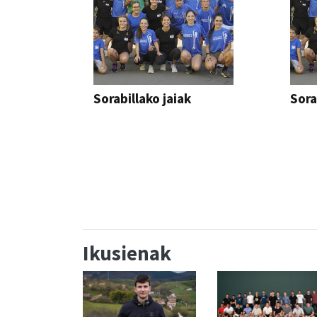
Sorabillako jaiak
Sora
FESTAK
FEST
Ikusienak