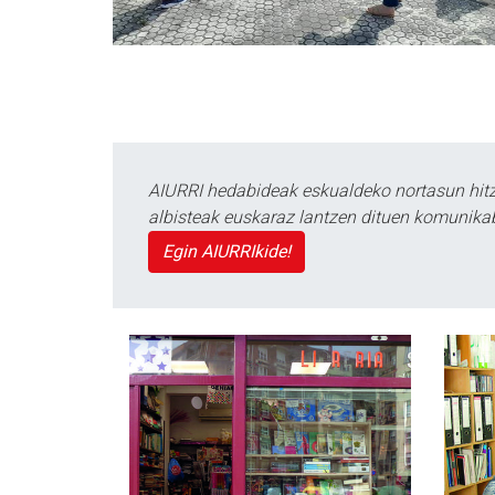
AIURRI hedabideak eskualdeko nortasun hitza
albisteak euskaraz lantzen dituen komunika
Egin AIURRIkide!