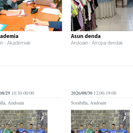
kademia
Asun denda
in
- Akademiak
Andoain
- Arropa-dendak
08/29
2026/08/30
10:30-00:00
12:00-19:00
illa, Andoain
Sorabilla, Andoain