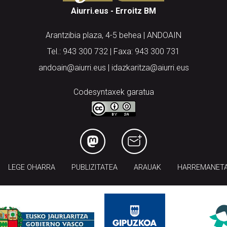
Aiurri.eus - Erroitz BM
Arantzibia plaza, 4-5 behea | ANDOAIN
Tel.: 943 300 732 | Faxa: 943 300 731
andoain@aiurri.eus | idazkaritza@aiurri.eus
Codesyntaxek garatua
LEGE OHARRA
PUBLIZITATEA
ARAUAK
HARREMANET