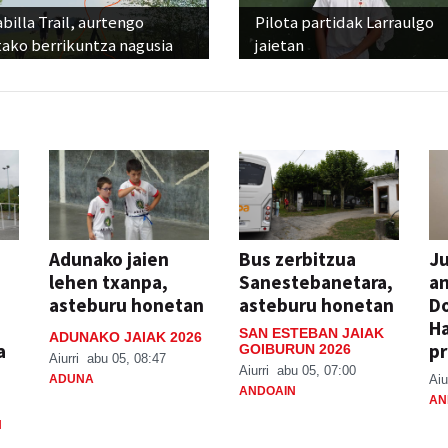
billa Trail, aurtengo
Pilota partidak Larraulgo
tako berrikuntza nagusia
jaietan
Adunako jaien
Bus zerbitzua
Ju
lehen txanpa,
Sanestebanetara,
an
asteburu honetan
asteburu honetan
Do
H
SAN ESTEBAN JAIAK
ADUNAKO JAIAK 2026
a
pr
GOIBURUN 2026
Aiurri
abu 05, 08:47
Aiurri
abu 05, 07:00
ADUNA
Aiu
ANDOAIN
AN
N