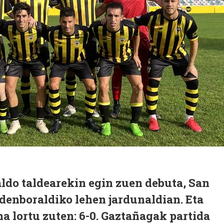
do taldearekin egin zuen debuta, San
denboraldiko lehen jardunaldian. Eta
a lortu zuten: 6-0. Gaztañagak partida