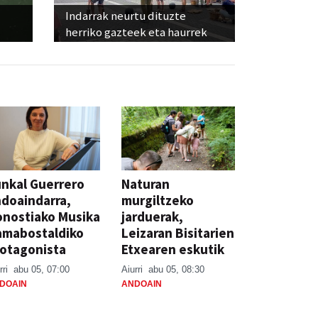
Indarrak neurtu dituzte
herriko gazteek eta haurrek
nkal Guerrero
Naturan
doaindarra,
murgiltzeko
nostiako Musika
jarduerak,
amabostaldiko
Leizaran Bisitarien
otagonista
Etxearen eskutik
rri
abu 05, 07:00
Aiurri
abu 05, 08:30
DOAIN
ANDOAIN