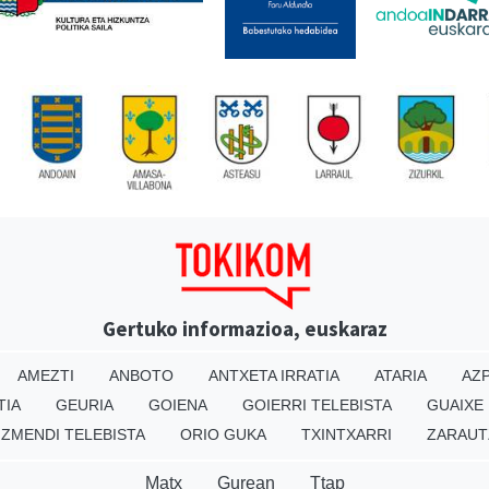
Gertuko informazioa, euskaraz
AMEZTI
ANBOTO
ANTXETA IRRATIA
ATARIA
AZP
TIA
GEURIA
GOIENA
GOIERRI TELEBISTA
GUAIXE
IZMENDI TELEBISTA
ORIO GUKA
TXINTXARRI
ZARAUT
Matx
Gurean
Ttap