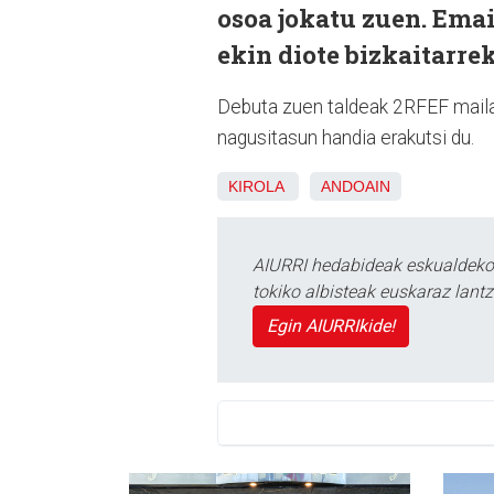
osoa jokatu zuen. Ema
ekin diote bizkaitarrek
Debuta zuen taldeak 2RFEF mailan
nagusitasun handia erakutsi du.
KIROLA
ANDOAIN
AIURRI hedabideak eskualdeko n
tokiko albisteak euskaraz lan
Egin AIURRIkide!