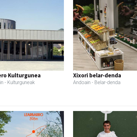
ero Kulturgunea
Xixori belar-denda
in
- Kulturguneak
Andoain
- Belar-denda