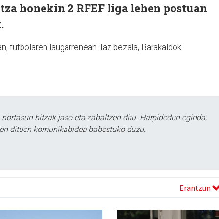
itza honekin 2 RFEF liga lehen postuan
.
, futbolaren laugarrenean. Iaz bezala, Barakaldok
ortasun hitzak jaso eta zabaltzen ditu. Harpidedun eginda,
tzen dituen komunikabidea babestuko duzu.
Erantzun