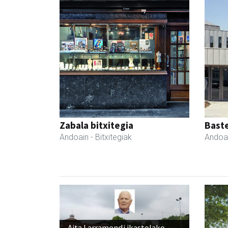
Zabala bitxitegia
Bast
Andoain
- Bitxitegiak
Andoa
Aita Larramendi ikastolako