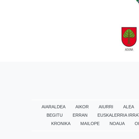
AIARALDEA
AIKOR
AIURRI
ALEA
BEGITU
ERRAN
EUSKALERRIA IRRA
KRONIKA
MAILOPE
NOAUA
O