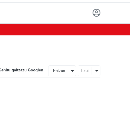
Gehitu gaitzazu Googlen
Entzun
Itzuli