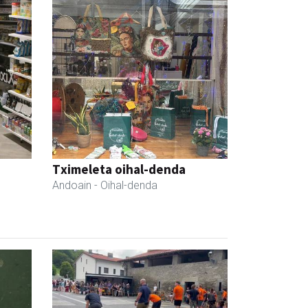
Tximeleta oihal-denda
Andoain
- Oihal-denda