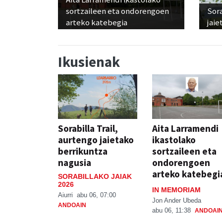
sortzaileen eta ondorengoen
Sora
arteko katebegia
jaie
Ikusienak
Sorabilla Trail,
Aita Larramendi
aurtengo jaietako
ikastolako
berrikuntza
sortzaileen eta
nagusia
ondorengoen
arteko katebegi
SORABILLAKO JAIAK
2026
IN MEMORIAM
Aiurri
abu 06, 07:00
Jon Ander Ubeda
ANDOAIN
abu 06, 11:38
ANDOAI