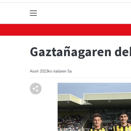
Gaztañagaren deb
Aiurri
2023ko irailaren 5a