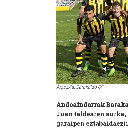
Argazkia: Barakaldo CF
Andoaindarrak Barakal
Juan taldearen aurka, 
garaipen eztabaidaezin