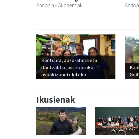
Andoain
- Akademiak
Andoa
Kantujira, auzo-afaria eta
dantzaldia, asteburuko
Kant
ospakizunei ekiteko
Goi
Ikusienak