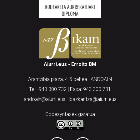
Aiurri.eus - Erroitz BM
Arantzibia plaza, 4-5 behea | ANDOAIN
Tel.: 943 300 732 | Faxa: 943 300 731
andoain@aiurri.eus | idazkaritza@aiurri.eus
Codesyntaxek garatua