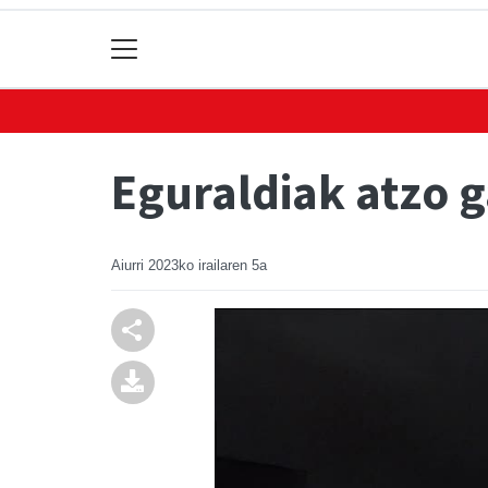
Eguraldiak atzo 
Aiurri
2023ko irailaren 5a