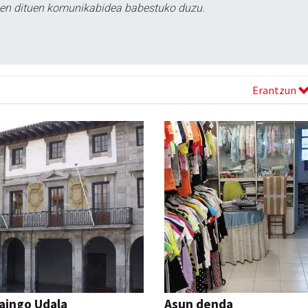
tzen dituen komunikabidea babestuko duzu.
Erantzun
aingo Udala
Asun denda