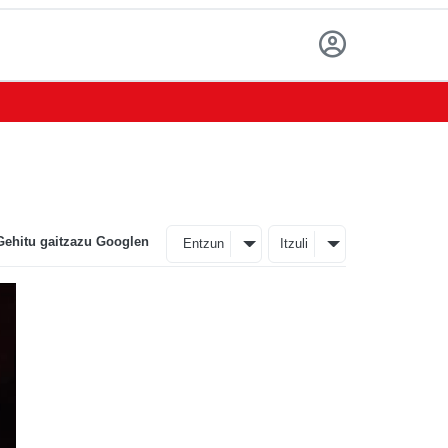
Gehitu gaitzazu Googlen
Entzun
Itzuli