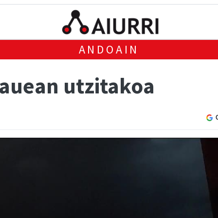
ANDOAIN
gauean utzitakoa