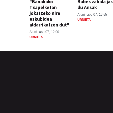
"Banakako
Babes zabala ja
Txapelketan
du Ansak
jokatzeko nire
Aiurri
abu 07, 13:55
eskubidea
URNIETA
aldarrikatzen dut"
Aiurri
abu 07, 12:00
URNIETA