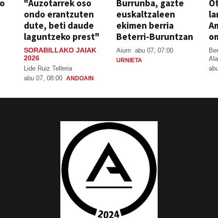
so
"Auzotarrek oso
Burrunba, gazte
Ot
ondo erantzuten
euskaltzaleen
la
dute, beti daude
ekimen berria
A
laguntzeko prest"
Beterri-Buruntzan
o
SORABILLAKO JAIAK
Aiurri
abu 07, 07:00
Be
2026
Ala
URNIETA
Lide Ruiz Telleria
abu
abu 07, 08:00
ANDOAIN