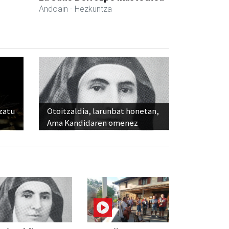
Andoain
- Hezkuntza
ozatu
Otoitzaldia, larunbat honetan,
Ama Kandidaren omenez