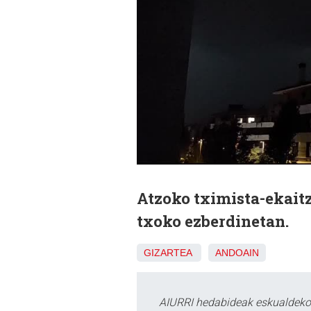
Atzoko tximista-ekaitz
txoko ezberdinetan.
GIZARTEA
ANDOAIN
AIURRI hedabideak eskualdeko n