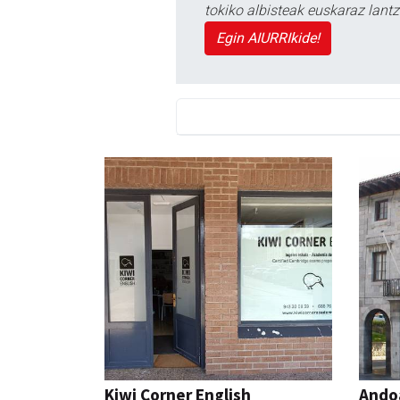
tokiko albisteak euskaraz lan
Egin AIURRIkide!
Kiwi Corner English
Ando