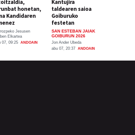
oitzaldia,
Kantujira
runbat honetan,
taldearen saioa
ma Kandidaren
Goiburuko
menez
festetan
SAN ESTEBAN JAIAK
rrozpeko Jesusen
GOIBURUN 2026
ben Elkartea
Jon Ander Ubeda
 07, 09:25
ANDOAIN
abu 07, 20:37
ANDOAIN