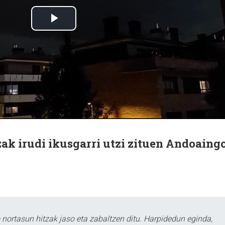
ak irudi ikusgarri utzi zituen Andoaing
ortasun hitzak jaso eta zabaltzen ditu. Harpidedun eginda,