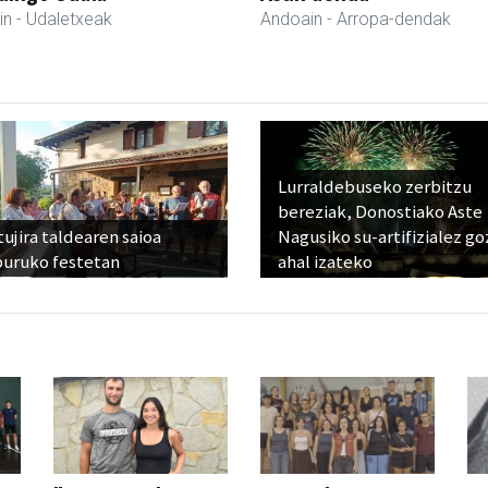
in
- Udaletxeak
Andoain
- Arropa-dendak
Lurraldebuseko zerbitzu
bereziak, Donostiako Aste
ujira taldearen saioa
Nagusiko su-artifizialez g
buruko festetan
ahal izateko