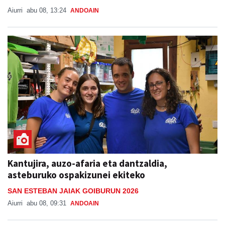
Aiurri
abu 08, 13:24
ANDOAIN
Kantujira, auzo-afaria eta dantzaldia,
asteburuko ospakizunei ekiteko
SAN ESTEBAN JAIAK GOIBURUN 2026
Aiurri
abu 08, 09:31
ANDOAIN