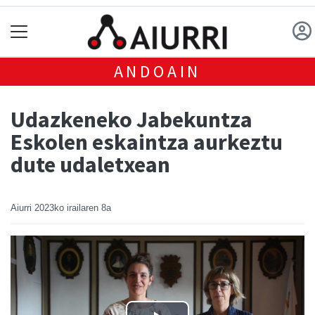
ANDOAIN
Udazkeneko Jabekuntza
Eskolen eskaintza aurkeztu
dute udaletxean
Aiurri
2023ko irailaren 8a