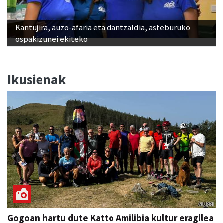
Kantujira, auzo-afaria eta dantzaldia, asteburuko
ospakizunei ekiteko
Ikusienak
Gogoan hartu dute Katto Amilibia kultur eragilea