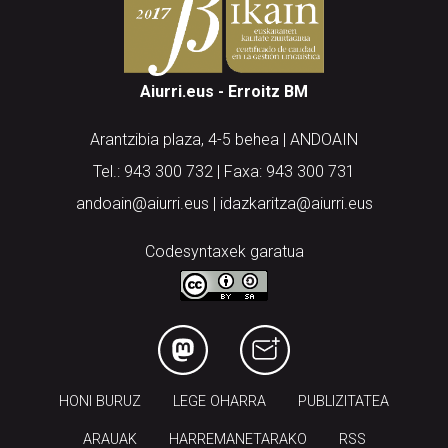
Aiurri.eus - Erroitz BM
Arantzibia plaza, 4-5 behea | ANDOAIN
Tel.: 943 300 732 | Faxa: 943 300 731
andoain@aiurri.eus | idazkaritza@aiurri.eus
Codesyntaxek garatua
HONI BURUZ
LEGE OHARRA
PUBLIZITATEA
ARAUAK
HARREMANETARAKO
RSS