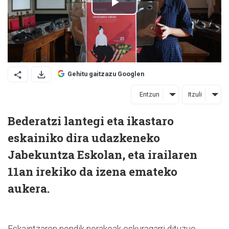
Gehitu gaitzazu Googlen
Entzun
Itzuli
Bederatzi lantegi eta ikastaro
eskainiko dira udazkeneko
Jabekuntza Eskolan, eta irailaren
11an irekiko da izena emateko
aukera.