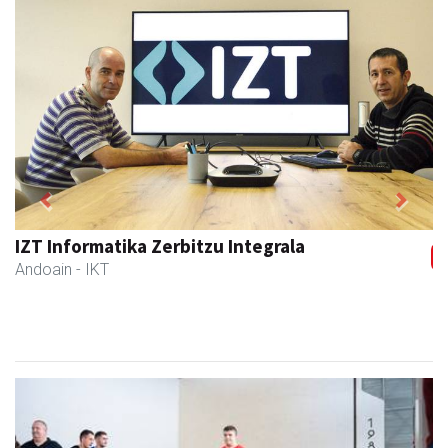
Previous
Next
Kulunka aeroyoga zentroa
Andoain
- Aeroyoga