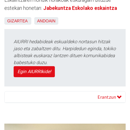
Eskaintzaren nondik norakoak eskuragarri dituzue
estekan honetan:
Jabekuntza Eskolako eskaintza
GIZARTEA
ANDOAIN
AIURRI hedabideak eskualdeko nortasun hitzak
jaso eta zabaltzen ditu. Harpidedun eginda, tokiko
albisteak euskaraz lantzen dituen komunikabidea
babestuko duzu.
Egin AIURRIkide!
Erantzun