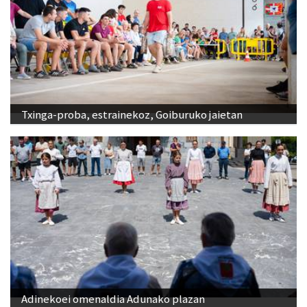
Txinga-proba, estrainekoz, Goiburuko jaietan
Adinekoei omenaldia Adunako plazan