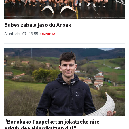
Babes zabala jaso du Ansak
Aiurri
abu 07, 13:55
URNIETA
"Banakako Txapelketan jokatzeko nire
eskubidea aldarrikatzen dut"