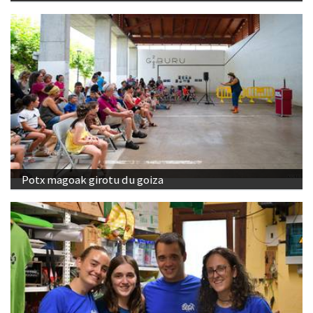
Potx magoak girotu du goiza