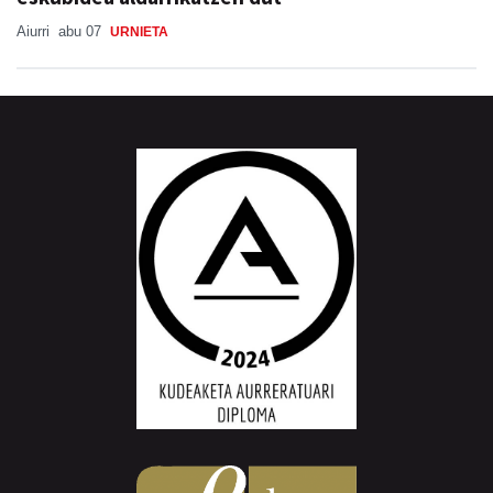
Aiurri
abu 07
URNIETA