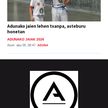
Adunako jaien lehen txanpa, asteburu
honetan
ADUNAKO JAIAK 2026
Aiurri
abu 05, 08:47
ADUNA