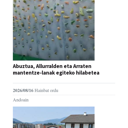
Abuztua, Allurralden eta Arraten
mantentze-lanak egiteko hilabetea
2026/08/16
Hainbat ordu
Andoain