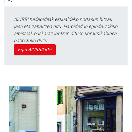
AIURRI hedabideak eskualdeko nortasun hitzak
jaso eta zabaltzen ditu. Harpidedun eginda, tokiko
albisteak euskaraz lantzen dituen komunikabidea
babestuko duzu.
Egin AIURRIkide!