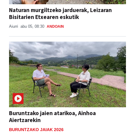
Naturan murgiltzeko jarduerak, Leizaran
Bisitarien Etxearen eskutik
Aiurri
abu 05, 08:30
ANDOAIN
Buruntzako jaien atarikoa, Ainhoa
Aiertzarekin
BURUNTZAKO JAIAK 2026