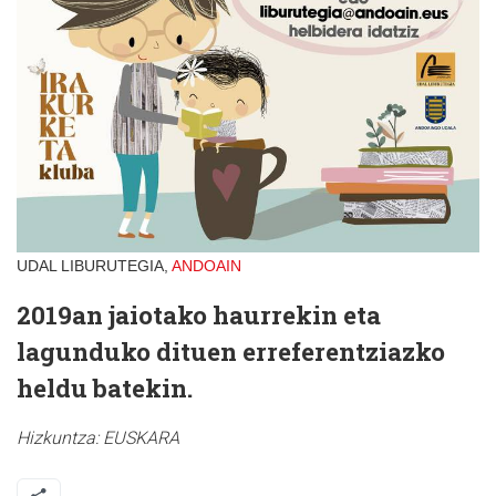
UDAL LIBURUTEGIA,
ANDOAIN
2019an jaiotako haurrekin eta
lagunduko dituen erreferentziazko
heldu batekin.
Hizkuntza:
EUSKARA