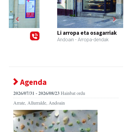
Previous
Next
Li arropa eta osagarriak
Andoain
- Arropa-dendak
Agenda
2026/07/31 - 2026/08/23
Hainbat ordu
Arrate, Allurralde, Andoain