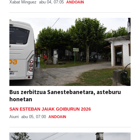
Xabat Minguez
abu 04, 07:05
ANDOAIN
Bus zerbitzua Sanestebanetara, asteburu
honetan
SAN ESTEBAN JAIAK GOIBURUN 2026
Aiurri
abu 05, 07:00
ANDOAIN