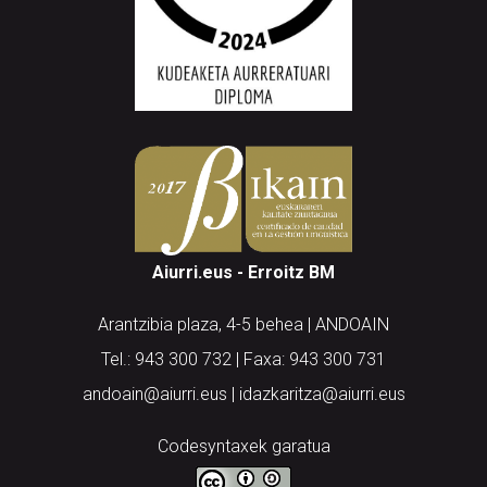
Aiurri.eus - Erroitz BM
Arantzibia plaza, 4-5 behea | ANDOAIN
Tel.: 943 300 732 | Faxa: 943 300 731
andoain@aiurri.eus | idazkaritza@aiurri.eus
Codesyntaxek garatua