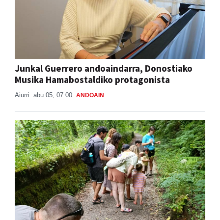
Junkal Guerrero andoaindarra, Donostiako
Musika Hamabostaldiko protagonista
Aiurri
abu 05, 07:00
ANDOAIN