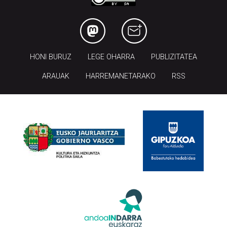
HONI BURUZ
LEGE OHARRA
PUBLIZITATEA
ARAUAK
HARREMANETARAKO
RSS