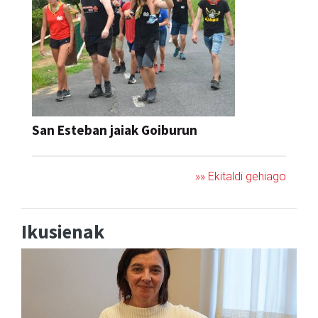
San Esteban jaiak Goiburun
»» Ekitaldi gehiago
Ikusienak