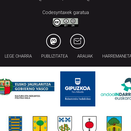
Codesyntaxek garatua
LEGE OHARRA
PUBLIZITATEA
ARAUAK
HARREMANET