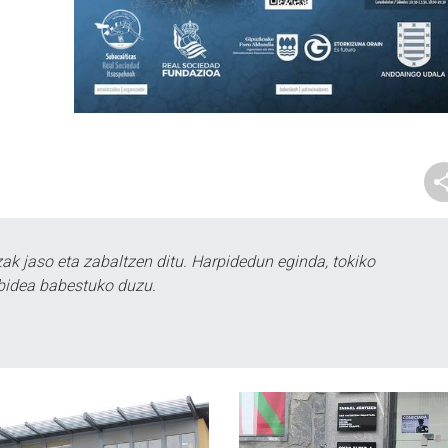
k jaso eta zabaltzen ditu. Harpidedun eginda, tokiko
bidea babestuko duzu.