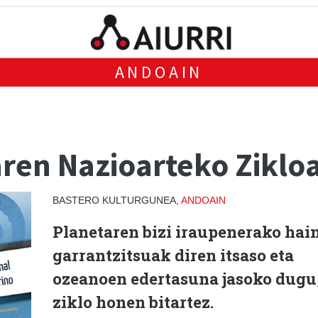
ANDOAIN
ren Nazioarteko Ziklo
BASTERO KULTURGUNEA,
ANDOAIN
Planetaren bizi iraupenerako hai
garrantzitsuak diren itsaso eta
ozeanoen edertasuna jasoko dugu
ziklo honen bitartez.