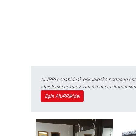
AIURRI hedabideak eskualdeko nortasun hitza
albisteak euskaraz lantzen dituen komunika
Egin AIURRIkide!