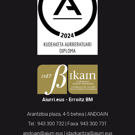
Aiurri.eus - Erroitz BM
Arantzibia plaza, 4-5 behea | ANDOAIN
Tel.: 943 300 732 | Faxa: 943 300 731
andoain@aiurri.eus | idazkaritza@aiurri.eus