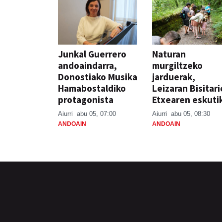
Junkal Guerrero
Naturan
andoaindarra,
murgiltzeko
Donostiako Musika
jarduerak,
Hamabostaldiko
Leizaran Bisitar
protagonista
Etxearen eskuti
Aiurri
abu 05, 07:00
Aiurri
abu 05, 08:30
ANDOAIN
ANDOAIN