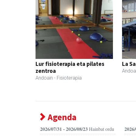
Lur fisioterapia eta pilates
La Sa
zentroa
Andoa
Andoain
- Fisioterapia
Agenda
2026/07/31 - 2026/08/23
2026/
Hainbat ordu