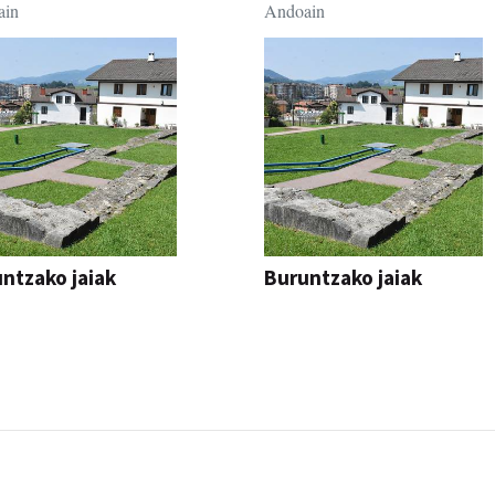
ain
Andoain
ntzako jaiak
Buruntzako jaiak