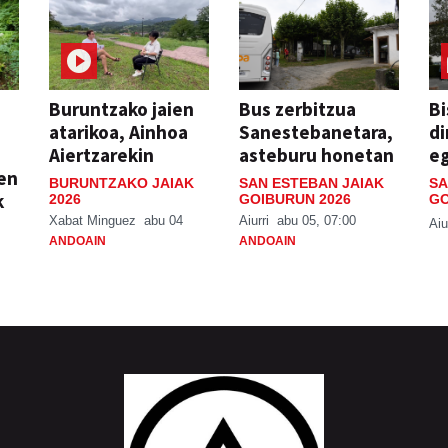
Buruntzako jaien
Bus zerbitzua
Bi
atarikoa, Ainhoa
Sanestebanetara,
di
Aiertzarekin
asteburu honetan
e
ien
BURUNTZAKO JAIAK
SAN ESTEBAN JAIAK
SA
k
2026
GOIBURUN 2026
GO
Xabat Minguez
abu 04
Aiurri
abu 05, 07:00
Aiu
ANDOAIN
ANDOAIN