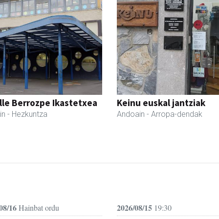
lle Berrozpe Ikastetxea
Keinu euskal jantziak
in
- Hezkuntza
Andoain
- Arropa-dendak
08/16
2026/08/15
Hainbat ordu
19:30