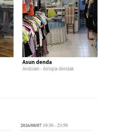
Asun denda
Andoain
- Arropa-dendak
2026/08/07
19:30 - 23:59