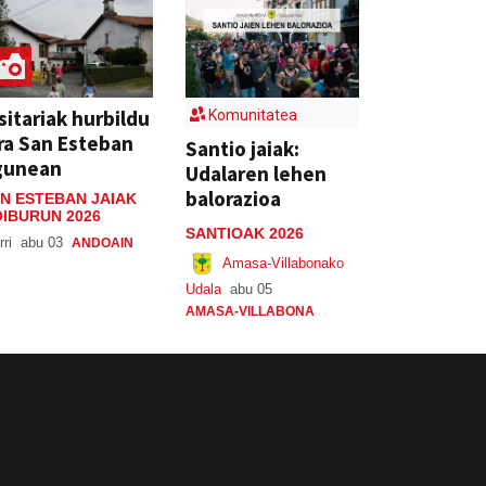
sitariak hurbildu
Komunitatea
ra San Esteban
Santio jaiak:
gunean
Udalaren lehen
balorazioa
N ESTEBAN JAIAK
IBURUN 2026
SANTIOAK 2026
rri
abu 03
ANDOAIN
Amasa-Villabonako
Udala
abu 05
AMASA-VILLABONA