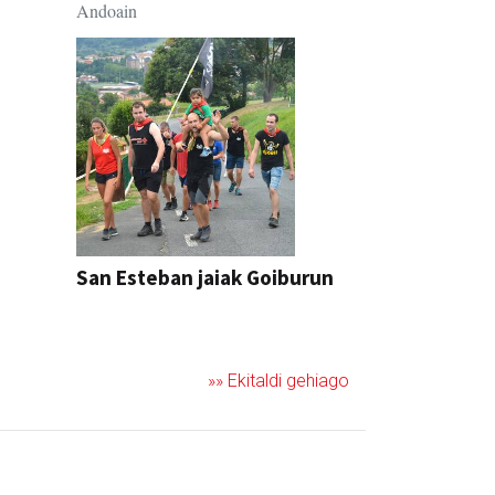
Andoain
San Esteban jaiak Goiburun
»» Ekitaldi gehiago