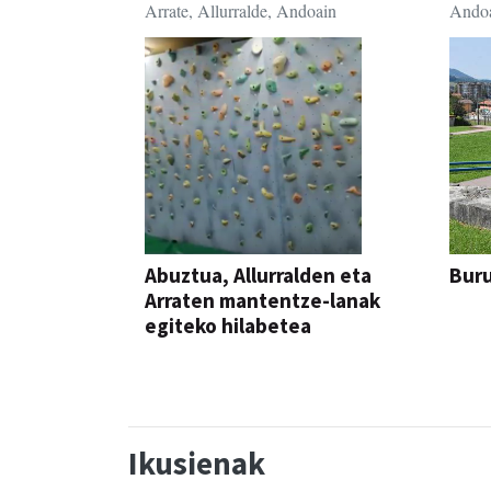
Arrate, Allurralde, Andoain
Ando
Abuztua, Allurralden eta
Buru
Arraten mantentze-lanak
egiteko hilabetea
Ikusienak