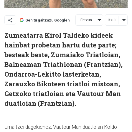
Entzun
Itzuli
Gehitu gaitzazu Googlen
Zumeatarra Kirol Taldeko kideek
hainbat probetan hartu dute parte;
besteak beste, Zumaiako Triatloian,
Balneaman Triathlonan (Frantzian),
Ondarroa-Lekitto lasterketan,
Zarauzko Bikoteen triatloi mistoan,
Getxoko triatloian eta Vautour Man
duatloian (Frantzian).
Emaitzei dagokienez, Vautour Man duatloian Koldo