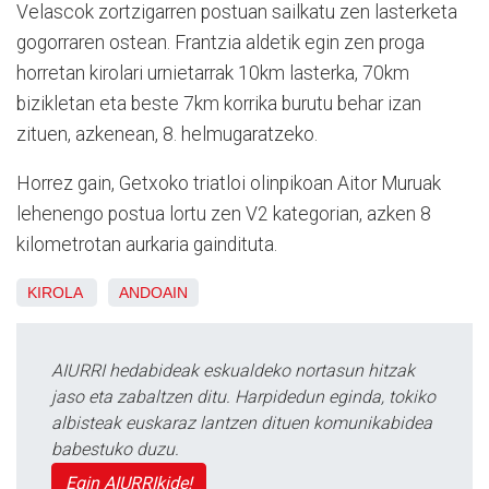
Velascok zortzigarren postuan sailkatu zen lasterketa
gogorraren ostean. Frantzia aldetik egin zen proga
horretan kirolari urnietarrak 10km lasterka, 70km
bizikletan eta beste 7km korrika burutu behar izan
zituen, azkenean, 8. helmugaratzeko.
Horrez gain, Getxoko triatloi olinpikoan Aitor Muruak
lehenengo postua lortu zen V2 kategorian, azken 8
kilometrotan aurkaria gaindituta.
KIROLA
ANDOAIN
AIURRI hedabideak eskualdeko nortasun hitzak
jaso eta zabaltzen ditu. Harpidedun eginda, tokiko
albisteak euskaraz lantzen dituen komunikabidea
babestuko duzu.
Egin AIURRIkide!