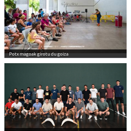
Potx magoak girotu du goiza