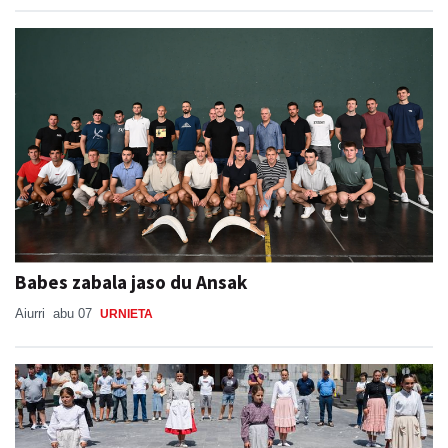
Babes zabala jaso du Ansak
Aiurri
abu 07
URNIETA