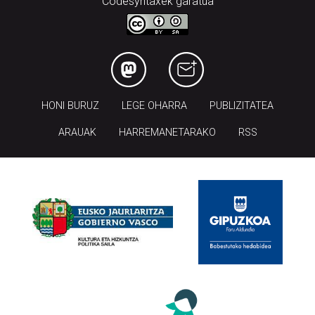
Codesyntaxek garatua
HONI BURUZ
LEGE OHARRA
PUBLIZITATEA
ARAUAK
HARREMANETARAKO
RSS