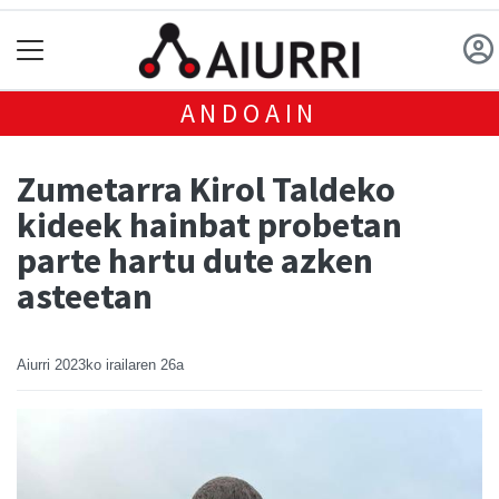
ANDOAIN
Zumetarra Kirol Taldeko
kideek hainbat probetan
parte hartu dute azken
asteetan
Aiurri
2023ko irailaren 26a