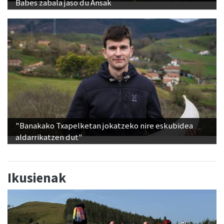
Babes zabala jaso du Ansak
"Banakako Txapelketan jokatzeko nire eskubidea
aldarrikatzen dut"
Ikusienak