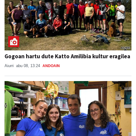
Gogoan hartu dute Katto Amilibia kultur eragilea
Aiurri
abu 08, 13:24
ANDOAIN