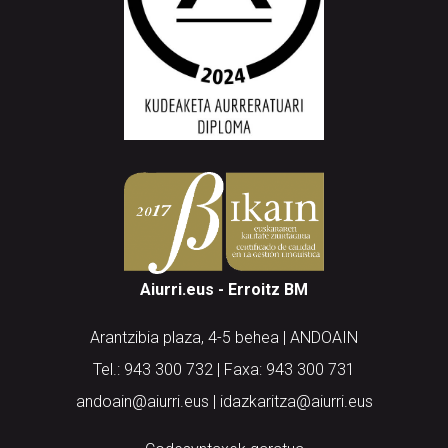
Aiurri.eus - Erroitz BM
Arantzibia plaza, 4-5 behea | ANDOAIN
Tel.: 943 300 732 | Faxa: 943 300 731
andoain@aiurri.eus | idazkaritza@aiurri.eus