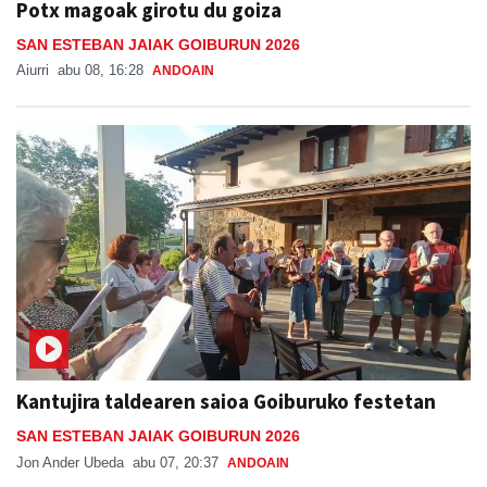
Potx magoak girotu du goiza
SAN ESTEBAN JAIAK GOIBURUN 2026
Aiurri
abu 08, 16:28
ANDOAIN
Kantujira taldearen saioa Goiburuko festetan
SAN ESTEBAN JAIAK GOIBURUN 2026
Jon Ander Ubeda
abu 07, 20:37
ANDOAIN