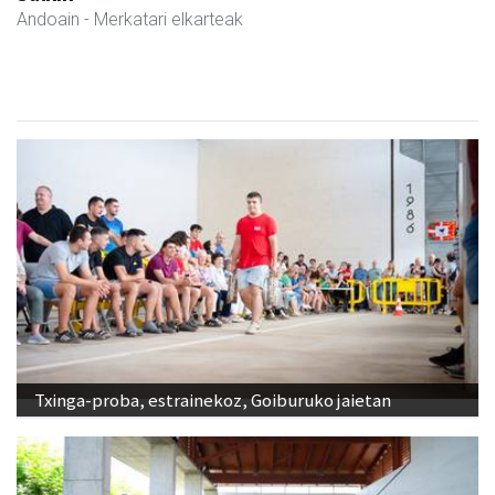
Andoain
- Merkatari elkarteak
Txinga-proba, estrainekoz, Goiburuko jaietan