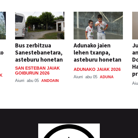
Bus zerbitzua
Adunako jaien
Ju
ko
Sanestebanetara,
lehen txanpa,
an
asteburu honetan
asteburu honetan
Do
H
SAN ESTEBAN JAIAK
ADUNAKO JAIAK 2026
pr
GOIBURUN 2026
K
Aiurri
abu 05
ADUNA
Aiurri
abu 05
ANDOAIN
Aiu