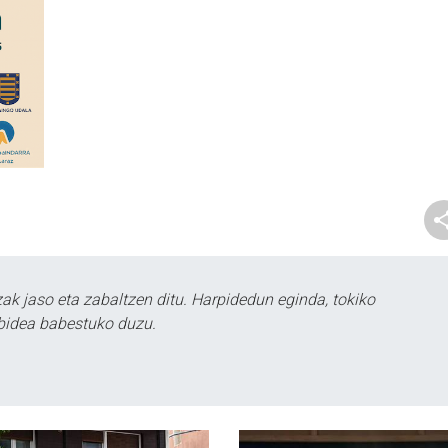
k jaso eta zabaltzen ditu. Harpidedun eginda, tokiko
bidea babestuko duzu.