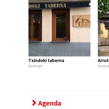
Txindoki taberna
Arrut
Andoain
-
Andoa
Agenda