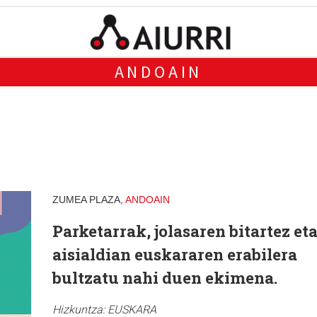
ANDOAIN
ZUMEA PLAZA,
ANDOAIN
Parketarrak, jolasaren bitartez et
aisialdian euskararen erabilera
bultzatu nahi duen ekimena.
Hizkuntza:
EUSKARA