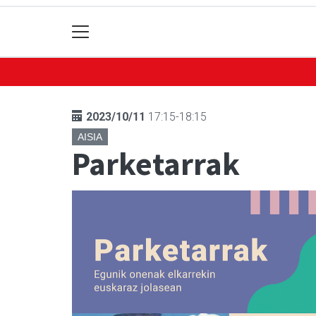
2023/10/11
17:15-18:15
AISIA
Parketarrak