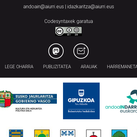
andoain@aiurri.eus | idazkaritza@aiurri.eus
Codesyntaxek garatua
LEGE OHARRA
PUBLIZITATEA
ARAUAK
HARREMANET