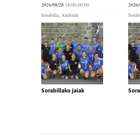
2026/08/28
2026/
18:00-00:00
Sorabilla, Andoain
Sorab
Sorabillako jaiak
Sora
FESTAK
FEST