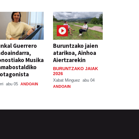
nkal Guerrero
Buruntzako jaien
doaindarra,
atarikoa, Ainhoa
nostiako Musika
Aiertzarekin
amabostaldiko
BURUNTZAKO JAIAK
otagonista
2026
Xabat Minguez
abu 04
rri
abu 05
ANDOAIN
ANDOAIN