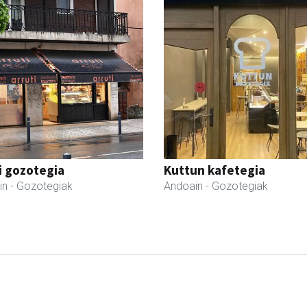
i gozotegia
Kuttun kafetegia
in
- Gozotegiak
Andoain
- Gozotegiak