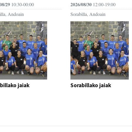
08/29
2026/08/30
10:30-00:00
12:00-19:00
illa, Andoain
Sorabilla, Andoain
billako jaiak
Sorabillako jaiak
AK
FESTAK