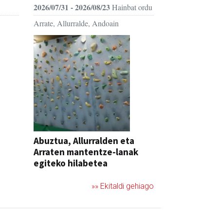
2026/07/31 - 2026/08/23
Hainbat ordu
Arrate, Allurralde, Andoain
Abuztua, Allurralden eta
Arraten mantentze-lanak
egiteko hilabetea
»» Ekitaldi gehiago