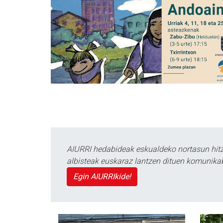
AIURRI hedabideak eskualdeko nortasun hitza
albisteak euskaraz lantzen dituen komunika
Egin AIURRIkide!