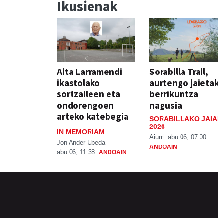
Ikusienak
Aita Larramendi
Sorabilla Trail,
ikastolako
aurtengo jaieta
sortzaileen eta
berrikuntza
ondorengoen
nagusia
arteko katebegia
SORABILLAKO JAIA
2026
IN MEMORIAM
Aiurri
abu 06, 07:00
Jon Ander Ubeda
ANDOAIN
abu 06, 11:38
ANDOAIN