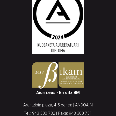
Aiurri.eus - Erroitz BM
Arantzibia plaza, 4-5 behea | ANDOAIN
Tel.: 943 300 732 | Faxa: 943 300 731