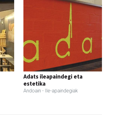
Adats ileapaindegi eta
estetika
Andoain
- Ile-apaindegiak