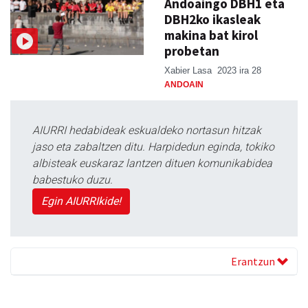
Andoaingo DBH1 eta
DBH2ko ikasleak
makina bat kirol
probetan
Xabier Lasa
2023 ira 28
ANDOAIN
AIURRI hedabideak eskualdeko nortasun hitzak
jaso eta zabaltzen ditu. Harpidedun eginda, tokiko
albisteak euskaraz lantzen dituen komunikabidea
babestuko duzu.
Egin AIURRIkide!
Erantzun