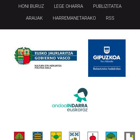
HONI BURUZ
LEGE OHARRA
PUBLIZITATEA
ARAUAK
HARREMANETARAKO
RSS