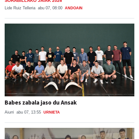
SORABILLAKO JAIAK 2026
Lide Ruiz Telleria
abu 07, 08:00
ANDOAIN
Babes zabala jaso du Ansak
Aiurri
abu 07, 13:55
URNIETA