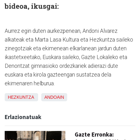
bideoa, ikusgai:
Aurrez egin duten aurkezpenean, Andoni Alvarez
alkateak eta Marta Lasa Kultura eta Hezkuntza saileko
zinegotziak eta ekimenean elkarlanean jardun duten
ikastetxeetako, Euskara saileko, Gazte Lokaleko eta
Denontzat gimnasioko ordezkariek adierazi dute
euskara eta kirola gazteengan sustatzea dela
ekimenaren helburua.
HEZKUNTZA
ANDOAIN
Erlazionatuak
Gazte Erronka: