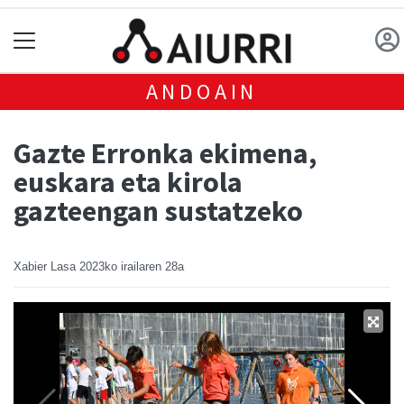
ANDOAIN
Gazte Erronka ekimena,
euskara eta kirola
gazteengan sustatzeko
Xabier Lasa
2023ko irailaren 28a