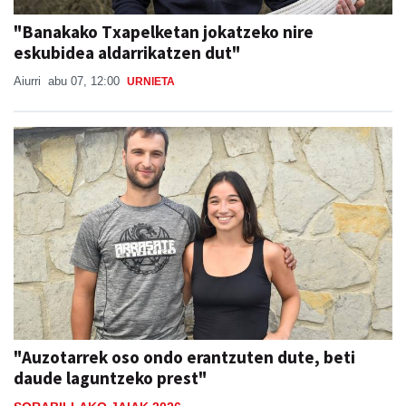
"Banakako Txapelketan jokatzeko nire
eskubidea aldarrikatzen dut"
Aiurri
abu 07, 12:00
URNIETA
"Auzotarrek oso ondo erantzuten dute, beti
daude laguntzeko prest"