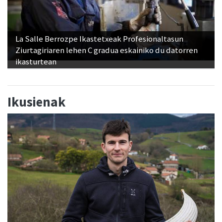
La Salle Berrozpe Ikastetxeak Profesionaltasun
Ziurtagiriaren lehen C gradua eskainiko du datorren
ikasturtean
Ikusienak