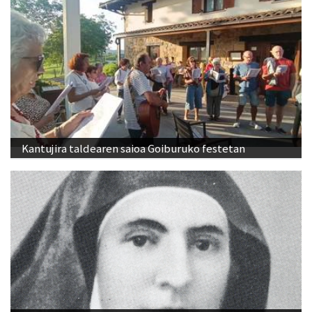
Kantujira taldearen saioa Goiburuko festetan