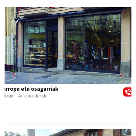
Previous
Next
Ernaitza liburu-denda
Andoain
- Liburu-dendak