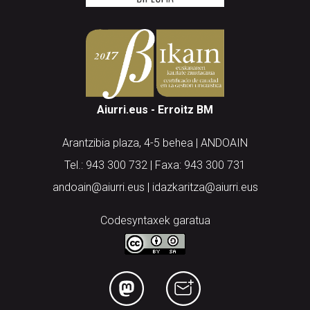
Aiurri.eus - Erroitz BM
Arantzibia plaza, 4-5 behea | ANDOAIN
Tel.: 943 300 732 | Faxa: 943 300 731
andoain@aiurri.eus | idazkaritza@aiurri.eus
Codesyntaxek garatua