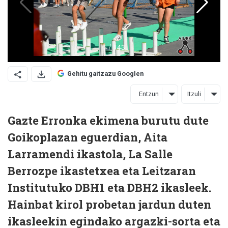
Gehitu gaitzazu Googlen
Entzun
Itzuli
Gazte Erronka ekimena burutu dute
Goikoplazan eguerdian, Aita
Larramendi ikastola, La Salle
Berrozpe ikastetxea eta Leitzaran
Institutuko DBH1 eta DBH2 ikasleek.
Hainbat kirol probetan jardun duten
ikasleekin egindako argazki-sorta eta