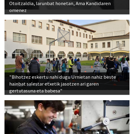
Otoitzaldia, larunbat honetan, Ama Kandidaren
omenez
"Bihotzez eskertu nahi dugu Urnietan nahiz beste
hainbat salestar etxetik jasotzen ari garen
gertutasuna eta babesa"