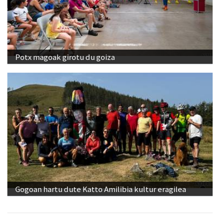
Potx magoak girotu du goiza
Gogoan hartu dute Katto Amilibia kultur eragilea