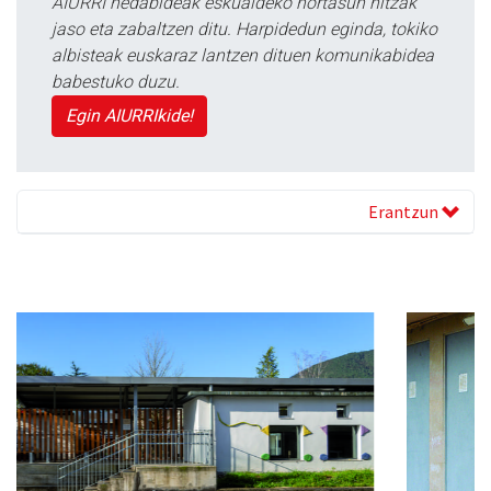
AIURRI hedabideak eskualdeko nortasun hitzak
jaso eta zabaltzen ditu. Harpidedun eginda, tokiko
albisteak euskaraz lantzen dituen komunikabidea
babestuko duzu.
Egin AIURRIkide!
Erantzun