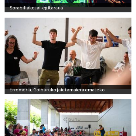
Sorabillako jai-egitaraua
Erromeria, Goiburuko jaiei amaiera emateko