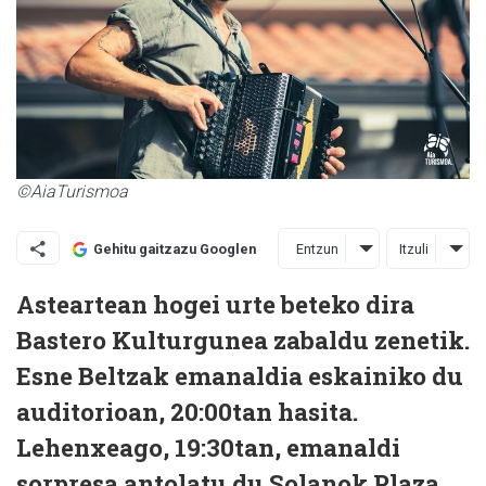
©AiaTurismoa
Entzun
Itzuli
Gehitu gaitzazu Googlen
Asteartean hogei urte beteko dira
Bastero Kulturgunea zabaldu zenetik.
Esne Beltzak emanaldia eskainiko du
auditorioan, 20:00tan hasita.
Lehenxeago, 19:30tan, emanaldi
sorpresa antolatu du Solanok Plaza