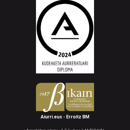
Aiurri.eus - Erroitz BM