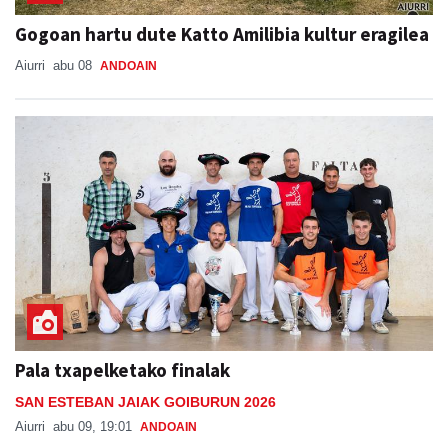
Gogoan hartu dute Katto Amilibia kultur eragilea
Aiurri
abu 08
ANDOAIN
Pala txapelketako finalak
SAN ESTEBAN JAIAK GOIBURUN 2026
Aiurri
abu 09, 19:01
ANDOAIN