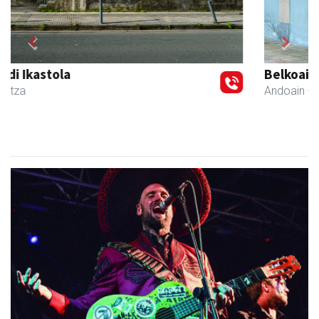
Previous
Next
Belkoain fisioterapia zerbitzua
Andoain
- Fisioterapia