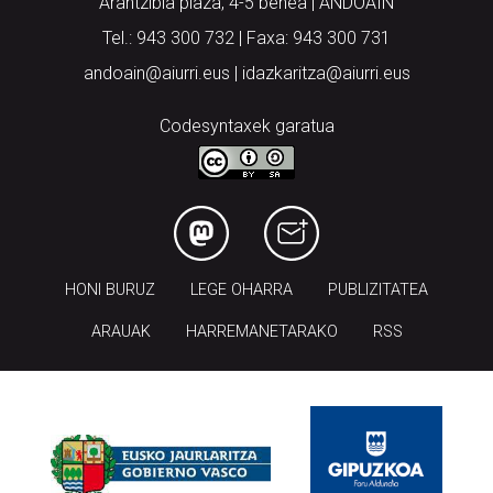
Arantzibia plaza, 4-5 behea | ANDOAIN
Tel.: 943 300 732 | Faxa: 943 300 731
andoain@aiurri.eus | idazkaritza@aiurri.eus
Codesyntaxek garatua
HONI BURUZ
LEGE OHARRA
PUBLIZITATEA
ARAUAK
HARREMANETARAKO
RSS