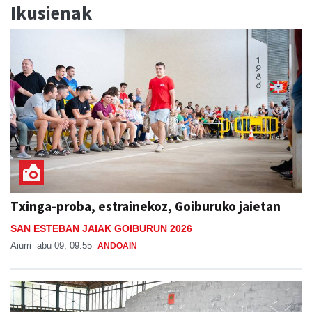
Ikusienak
Txinga-proba, estrainekoz, Goiburuko jaietan
SAN ESTEBAN JAIAK GOIBURUN 2026
Aiurri
abu 09, 09:55
ANDOAIN