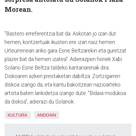
Morean.
"Bastero erreferentzia bat da. Askotan jo izan dut
hemen, kontzertuak ikusten ere izan naiz hemen.
Urteurrenean ariko gara Esne Beltzarekin eta guretzat
plazer bat da hemen izatea". Adierazpen horiek Xabi
Solano Esne Beltza taldeko kantariarenak dira.
Diskoaren azken prestaketan dabiltza. Zortzigarren
diskoa izango da, eta kantu bakoitzean nazioarteko
artista baten lankidetza izango dute. "Bidaia modukoa
da diskoa", adierazi du Solanok.
KULTURA
ANDOAIN