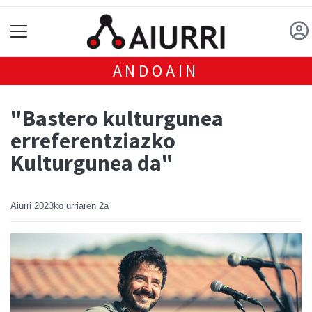
ANDOAIN
"Bastero kulturgunea
erreferentziazko
Kulturgunea da"
Aiurri
2023ko urriaren 2a